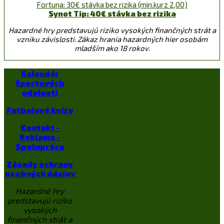
Fortuna: 30€ stávka bez rizika (min.kurz 2,00)
Synot Tip: 40€ stávka bez rizika
Hazardné hry predstavujú riziko vysokých finančných strát a
vzniku závislosti. Zákaz hrania hazardných hier osobám
mladším ako 18 rokov.
Kalendár
športových
udalostí
Futbalové kvízy
Kontakt -
Reklama -
Spolupráca
Zásady ochrany
osobných údajov
Hazardné hry
predstavujú riziko
vysokých
finančných strát a