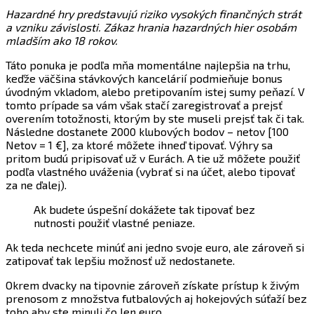
Hazardné hry predstavujú riziko vysokých finančných strát
a vzniku závislosti. Zákaz hrania hazardných hier osobám
mladším ako 18 rokov.
Táto ponuka je podľa mňa momentálne najlepšia na trhu,
keďže väčšina stávkových kancelárií podmieňuje bonus
úvodným vkladom, alebo pretipovaním istej sumy peňazí. V
tomto prípade sa vám však stačí zaregistrovať a prejsť
overením totožnosti, ktorým by ste museli prejsť tak či tak.
Následne dostanete 2000 klubových bodov – netov [100
Netov = 1 €], za ktoré môžete ihneď tipovať. Výhry sa
pritom budú pripisovať už v Eurách. A tie už môžete použiť
podľa vlastného uváženia (vybrať si na účet, alebo tipovať
za ne ďalej).
Ak budete úspešní dokážete tak tipovať bez
nutnosti použiť vlastné peniaze.
Ak teda nechcete minúť ani jedno svoje euro, ale zároveň si
zatipovať tak lepšiu možnosť už nedostanete.
Okrem dvacky na tipovnie zároveň získate prístup k živým
prenosom z množstva futbalových aj hokejových súťaží bez
toho aby ste minuli čo len euro.