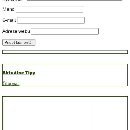
Meno
E-mail
Adresa webu
Aktuálne Tipy
Čítaj viac