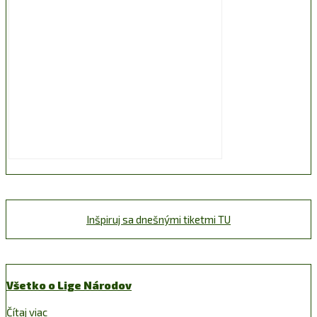
Inšpiruj sa dnešnými tiketmi TU
Všetko o Lige Národov
Čítaj viac