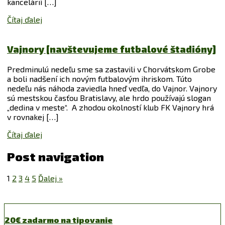
kancelárií […]
Čítaj ďalej
Vajnory [navštevujeme futbalové štadióny]
Predminulú nedeľu sme sa zastavili v Chorvátskom Grobe
a boli nadšení ich novým futbalovým ihriskom. Túto
nedeľu nás náhoda zaviedla hneď vedľa, do Vajnor. Vajnory
sú mestskou časťou Bratislavy, ale hrdo používajú slogan
„dedina v meste“. A zhodou okolností klub FK Vajnory hrá
v rovnakej […]
Čítaj ďalej
Post navigation
1
2
3
4
5
Ďalej »
20€ zadarmo na tipovanie