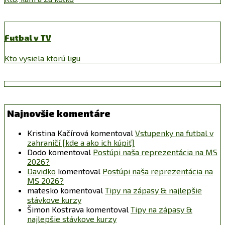
Futbal v TV
Kto vysiela ktorú ligu
Najnovšie komentáre
Kristina Kačírová
komentoval
Vstupenky na futbal v
zahraničí [kde a ako ich kúpiť]
Dodo
komentoval
Postúpi naša reprezentácia na MS
2026?
Davidko
komentoval
Postúpi naša reprezentácia na
MS 2026?
matesko
komentoval
Tipy na zápasy & najlepšie
stávkove kurzy
Šimon Kostrava
komentoval
Tipy na zápasy &
najlepšie stávkove kurzy