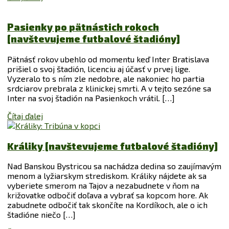
Pasienky po pätnástich rokoch
[navštevujeme futbalové štadióny]
Pätnásť rokov ubehlo od momentu keď Inter Bratislava
prišiel o svoj štadión, licenciu aj účasť v prvej lige.
Vyzeralo to s ním zle nedobre, ale nakoniec ho partia
srdciarov prebrala z klinickej smrti. A v tejto sezóne sa
Inter na svoj štadión na Pasienkoch vrátil. […]
Čítaj ďalej
Králiky [navštevujeme futbalové štadióny]
Nad Banskou Bystricou sa nachádza dedina so zaujímavým
menom a lyžiarskym strediskom. Králiky nájdete ak sa
vyberiete smerom na Tajov a nezabudnete v ňom na
križovatke odbočiť doľava a vybrať sa kopcom hore. Ak
zabudnete odbočiť tak skončíte na Kordíkoch, ale o ich
štadióne niečo […]