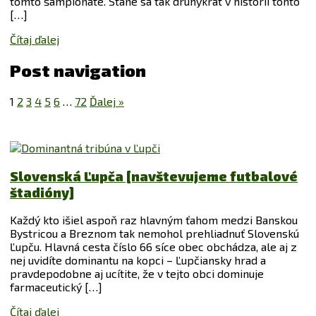
tomto šampionáte. Stane sa tak druhýkrát v histórii tohto
[…]
Čítaj ďalej
Post navigation
1
2
3
4
5
6
…
72
Ďalej »
Slovenská Ľupča [navštevujeme futbalové
štadióny]
Každý kto išiel aspoň raz hlavným ťahom medzi Banskou
Bystricou a Breznom tak nemohol prehliadnuť Slovenskú
Ľupču. Hlavná cesta číslo 66 síce obec obchádza, ale aj z
nej uvidíte dominantu na kopci – Ľupčiansky hrad a
pravdepodobne aj ucítite, že v tejto obci dominuje
farmaceutický […]
Čítaj ďalej