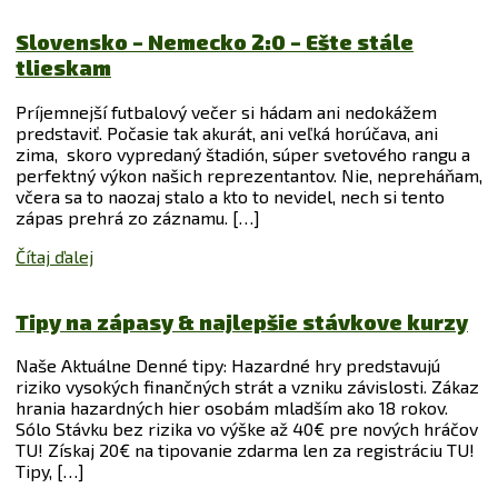
Slovensko – Nemecko 2:0 – Ešte stále
tlieskam
Príjemnejší futbalový večer si hádam ani nedokážem
predstaviť. Počasie tak akurát, ani veľká horúčava, ani
zima, skoro vypredaný štadión, súper svetového rangu a
perfektný výkon našich reprezentantov. Nie, nepreháňam,
včera sa to naozaj stalo a kto to nevidel, nech si tento
zápas prehrá zo záznamu. […]
Čítaj ďalej
Tipy na zápasy & najlepšie stávkove kurzy
Naše Aktuálne Denné tipy: Hazardné hry predstavujú
riziko vysokých finančných strát a vzniku závislosti. Zákaz
hrania hazardných hier osobám mladším ako 18 rokov.
Sólo Stávku bez rizika vo výške až 40€ pre nových hráčov
TU! Získaj 20€ na tipovanie zdarma len za registráciu TU!
Tipy, […]