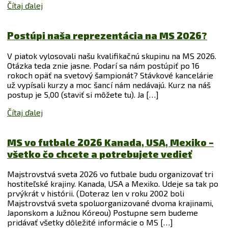
Čítaj ďalej
Postúpi naša reprezentácia na MS 2026?
V piatok vylosovali našu kvalifikačnú skupinu na MS 2026.
Otázka teda znie jasne. Podarí sa nám postúpiť po 16
rokoch opäť na svetový šampionát? Stávkové kancelárie
už vypísali kurzy a moc šancí nám nedávajú. Kurz na náš
postup je 5,00 (staviť si môžete tu). Ja […]
Čítaj ďalej
MS vo futbale 2026 Kanada, USA, Mexiko –
všetko čo chcete a potrebujete vedieť
Majstrovstvá sveta 2026 vo futbale budu organizovať tri
hostiteľské krajiny. Kanada, USA a Mexiko. Udeje sa tak po
prvýkrát v histórii. (Doteraz len v roku 2002 boli
Majstrovstvá sveta spoluorganizované dvoma krajinami,
Japonskom a Južnou Kóreou) Postupne sem budeme
pridávať všetky dôležité informácie o MS […]