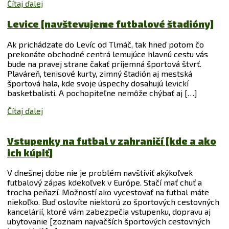
Čítaj ďalej
Levice [navštevujeme futbalové štadióny]
Ak prichádzate do Levíc od Tlmáč, tak hneď potom čo
prekonáte obchodné centrá lemujúce hlavnú cestu vás
bude na pravej strane čakať príjemná športová štvrť.
Plaváreň, tenisové kurty, zimný štadión aj mestská
športová hala, kde svoje úspechy dosahujú levickí
basketbalisti. A pochopiteľne nemôže chýbať aj […]
Čítaj ďalej
Vstupenky na futbal v zahraničí [kde a ako
ich kúpiť]
V dnešnej dobe nie je problém navštíviť akýkoľvek
futbalový zápas kdekoľvek v Európe. Stačí mať chuť a
trocha peňazí. Možností ako vycestovať na futbal máte
niekoľko. Buď oslovíte niektorú zo športových cestovných
kancelárií, ktoré vám zabezpečia vstupenku, dopravu aj
ubytovanie [zoznam najväčších športových cestovných