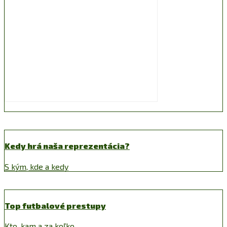
Kedy hrá naša reprezentácia?
S kým, kde a kedy
Top futbalové prestupy
Kto, kam a za koľko