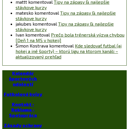
mattt
komentoval
Tipy na zápasy & najlepšie
stávkove kurzy
matesko
komentoval
Tipy na zápasy & najlepšie
stávkove kurzy
jakubes
komentoval
Tipy na zápasy & najlepšie
stávkove kurzy
Ivan
komentoval
Prečo bola trénerská výzva chybou
[Deň 1 na MS v hokeji]
Šimon Kostrava
komentoval
Kde sledovať futbal (aj
hokej a iné športy) – ktorú ligu na ktorom kanáli –
aktualizovaný prehľad
Kalendár
športových
udalostí
Futbalové kvízy
Kontakt -
Reklama -
Spolupráca
Zásady ochrany