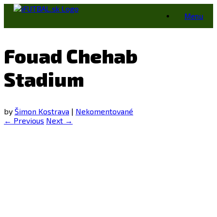
Skip
Menu
to
content
Fouad Chehab
Stadium
by
Šimon Kostrava
|
Nekomentované
← Previous
Next →