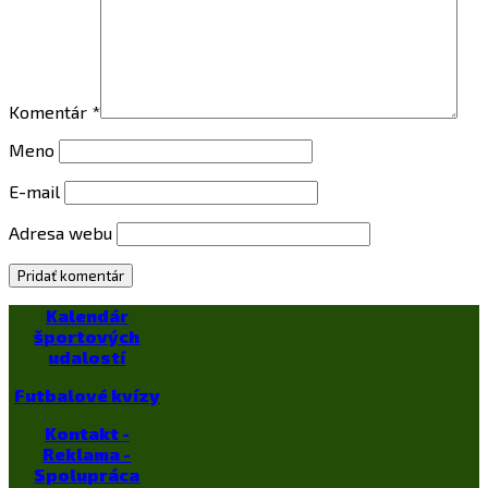
Komentár
*
Meno
E-mail
Adresa webu
Kalendár
športových
udalostí
Futbalové kvízy
Kontakt -
Reklama -
Spolupráca