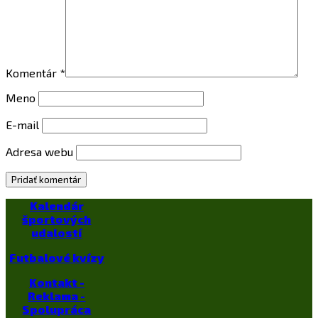
Komentár
*
Meno
E-mail
Adresa webu
Kalendár
športových
udalostí
Futbalové kvízy
Kontakt -
Reklama -
Spolupráca