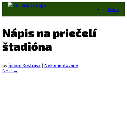
Skip
Menu
to
content
Nápis na priečelí
štadióna
by
Šimon Kostrava
|
Nekomentované
Next →