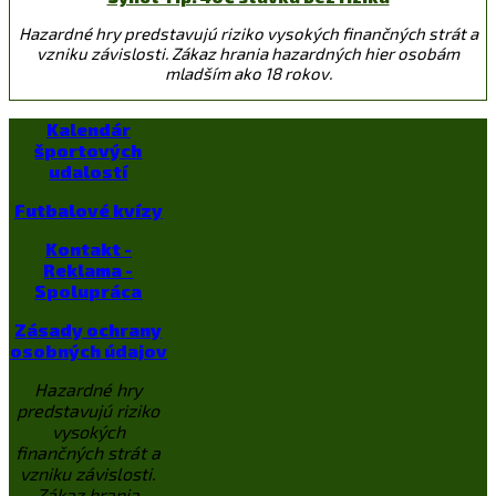
Hazardné hry predstavujú riziko vysokých finančných strát a
vzniku závislosti. Zákaz hrania hazardných hier osobám
mladším ako 18 rokov.
Kalendár
športových
udalostí
Futbalové kvízy
Kontakt -
Reklama -
Spolupráca
Zásady ochrany
osobných údajov
Hazardné hry
predstavujú riziko
vysokých
finančných strát a
vzniku závislosti.
Zákaz hrania