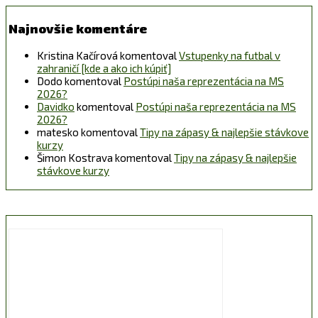
Najnovšie komentáre
Kristina Kačírová
komentoval
Vstupenky na futbal v
zahraničí [kde a ako ich kúpiť]
Dodo
komentoval
Postúpi naša reprezentácia na MS
2026?
Davidko
komentoval
Postúpi naša reprezentácia na MS
2026?
matesko
komentoval
Tipy na zápasy & najlepšie stávkove
kurzy
Šimon Kostrava
komentoval
Tipy na zápasy & najlepšie
stávkove kurzy