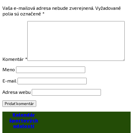
Vaša e-mailová adresa nebude zverejnená.
Vyžadované
polia sú označené
*
Komentár
*
Meno
E-mail
Adresa webu
Kalendár
športových
udalostí