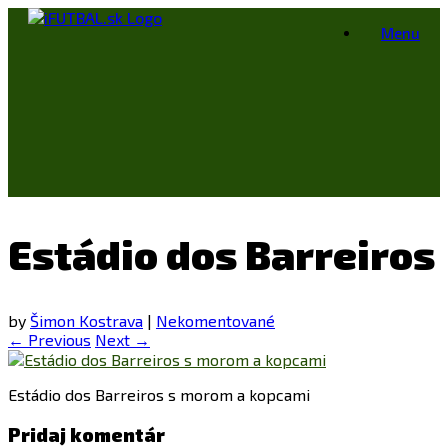
Skip
Menu
to
content
Estádio dos Barreiros
by
Šimon Kostrava
|
Nekomentované
← Previous
Next →
Estádio dos Barreiros s morom a kopcami
Pridaj komentár