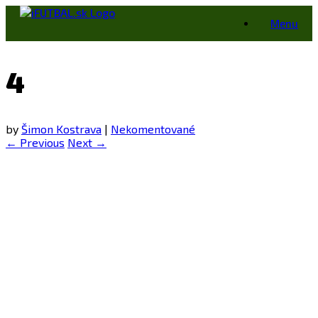
Skip
Menu
to
content
4
by
Šimon Kostrava
|
Nekomentované
← Previous
Next →