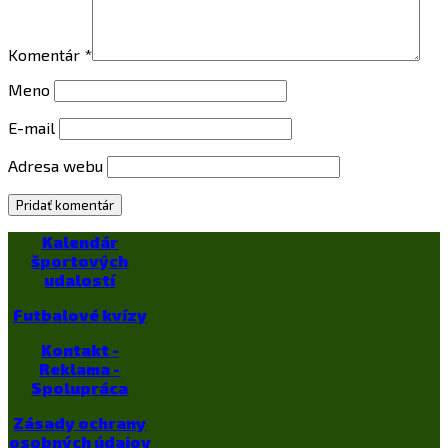
Komentár
*
Meno
E-mail
Adresa webu
Kalendár
športových
udalostí
Futbalové kvízy
Kontakt -
Reklama -
Spolupráca
Zásady ochrany
osobných údajov