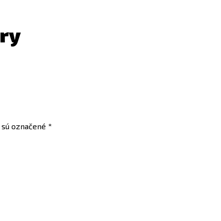
ry
a sú označené
*