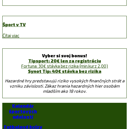
Šport v TV
Čítaj viac
Vyber si svoj bonus!
Tipsport: 20€ len za registráciu
Fortuna: 30€ stávka bez rizika (min.kurz 2,00)
Synot Tip: 40€ stávka bez rizika
Hazardné hry predstavujú riziko vysokých finančných strát a
vzniku závislosti. Zákaz hrania hazardných hier osobám
mladším ako 18 rokov.
Kalendár
športových
udalostí
Futbalové kvízy