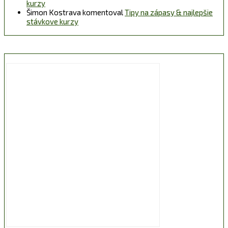
kurzy
Šimon Kostrava
komentoval
Tipy na zápasy & najlepšie
stávkove kurzy