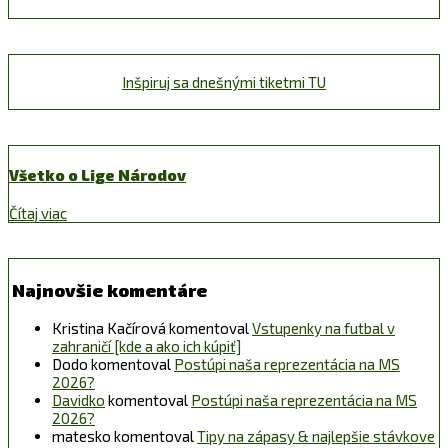
Inšpiruj sa dnešnými tiketmi TU
Všetko o Lige Národov
Čítaj viac
Najnovšie komentáre
Kristina Kačírová
komentoval
Vstupenky na futbal v
zahraničí [kde a ako ich kúpiť]
Dodo
komentoval
Postúpi naša reprezentácia na MS
2026?
Davidko
komentoval
Postúpi naša reprezentácia na MS
2026?
matesko
komentoval
Tipy na zápasy & najlepšie stávkove