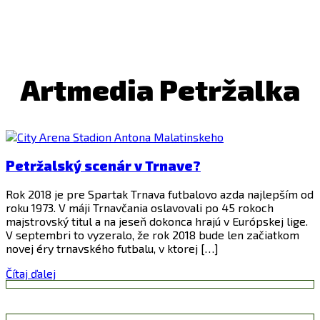
Artmedia Petržalka
Petržalský scenár v Trnave?
Rok 2018 je pre Spartak Trnava futbalovo azda najlepším od
roku 1973. V máji Trnavčania oslavovali po 45 rokoch
majstrovský titul a na jeseň dokonca hrajú v Európskej lige.
V septembri to vyzeralo, že rok 2018 bude len začiatkom
novej éry trnavského futbalu, v ktorej […]
Čítaj ďalej