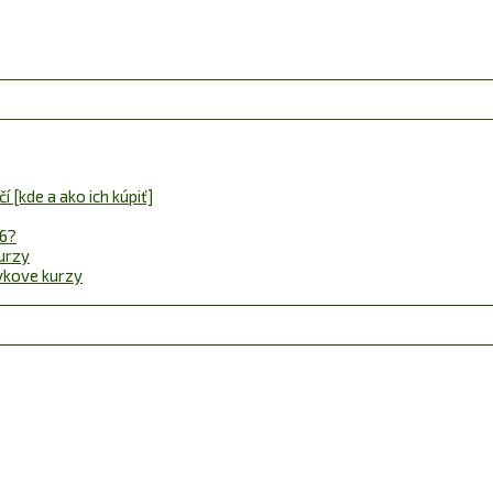
 [kde a ako ich kúpiť]
26?
urzy
ávkove kurzy