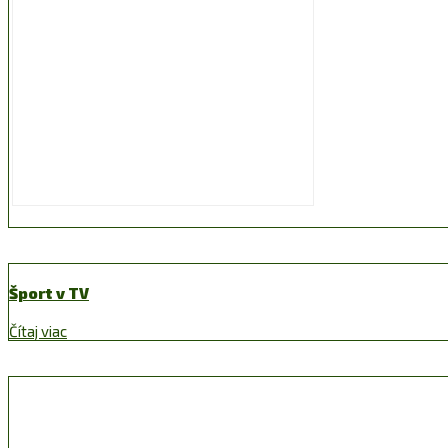
Šport v TV
Čítaj viac