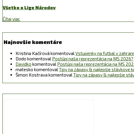
Všetko o Lige Národov
Čítaj viac
Najnovšie komentáre
Kristina Kačírová
komentoval
Vstupenky na futbal v zahraničí
Dodo
komentoval
Postúpi naša reprezentácia na MS 2026?
Davidko
komentoval
Postúpi naša reprezentácia na MS 20
matesko
komentoval
Tipy na zápasy & najlepšie stávkove k
Šimon Kostrava
komentoval
Tipy na zápasy & najlepšie st