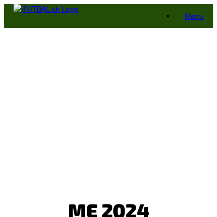
Skip
Menu
to
content
ME 2024