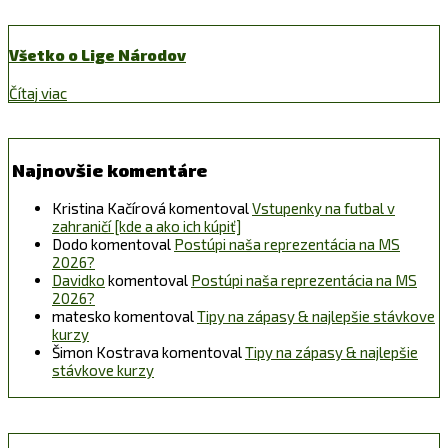
Všetko o Lige Národov
Čítaj viac
Najnovšie komentáre
Kristina Kačírová
komentoval
Vstupenky na futbal v
zahraničí [kde a ako ich kúpiť]
Dodo
komentoval
Postúpi naša reprezentácia na MS
2026?
Davidko
komentoval
Postúpi naša reprezentácia na MS
2026?
matesko
komentoval
Tipy na zápasy & najlepšie stávkove
kurzy
Šimon Kostrava
komentoval
Tipy na zápasy & najlepšie
stávkove kurzy