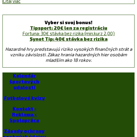
Čítaj viac
Vyber si svoj bonus!
Tipsport: 20€ len za registráciu
Fortuna: 30€ stávka bez rizika (min.kurz 2,00)
Synot Tip: 40€ stávka bez rizika
Hazardné hry predstavujú riziko vysokých finančných strát a
vzniku závislosti. Zákaz hrania hazardných hier osobám
mladším ako 18 rokov.
Kalendár
športových
udalostí
Futbalové kvízy
Kontakt -
Reklama -
Spolupráca
Zásady ochrany
osobných údajov