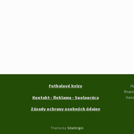
Futbalové kvízy
Ha
finanč
haza
Kontakt - Reklama - Spolupráca
Zásady ochrany osobných údajov
Theme by
SiteOrigin