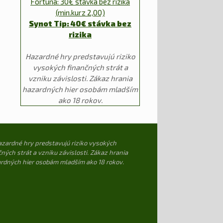
Fortuna: 30€ stávka bez rizika
(min.kurz 2,00)
Synot Tip: 40€ stávka bez
rizika
Hazardné hry predstavujú riziko
vysokých finančných strát a
vzniku závislosti. Zákaz hrania
hazardných hier osobám mladším
ako 18 rokov.
zardné hry predstavujú riziko vysokých
ných strát a vzniku závislosti. Zákaz hrania
rdných hier osobám mladším ako 18 rokov.