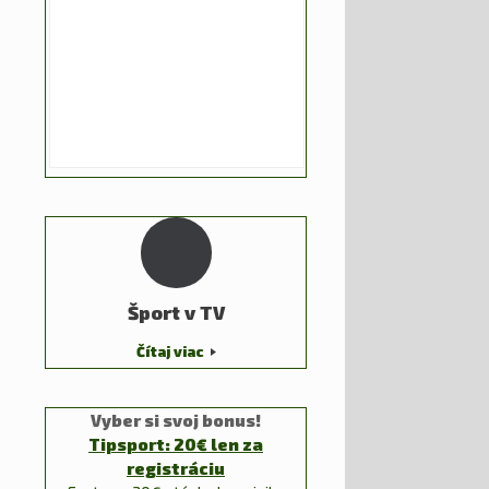
Šport v TV
Čítaj viac
Vyber si svoj bonus!
Tipsport: 20€ len za
registráciu