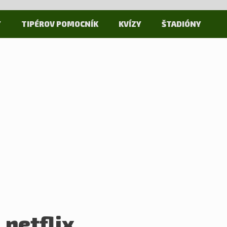
Y
TIPÉROV POMOCNÍK
KVÍZY
ŠTADIÓNY
netflix