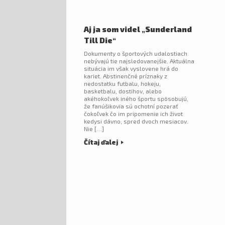
Aj ja som videl „Sunderland
Till Die“
Dokumenty o športových udalostiach
nebývajú tie najsledovanejšie. Aktuálna
situácia im však vyslovene hrá do
kariet. Abstinenčné príznaky z
nedostatku futbalu, hokeju,
basketbalu, dostihov, alebo
akéhokoľvek iného športu spôsobujú,
že fanúšikovia sú ochotní pozerať
čokoľvek čo im pripomenie ich život
kedysi dávno, spred dvoch mesiacov.
Nie […]
Čítaj ďalej