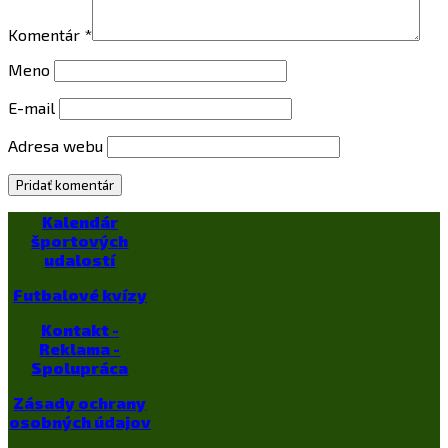
Komentár
*
Meno
E-mail
Adresa webu
Kalendár
športových
udalostí
Futbalové kvízy
Kontakt -
Reklama -
Spolupráca
Zásady ochrany
osobných údajov