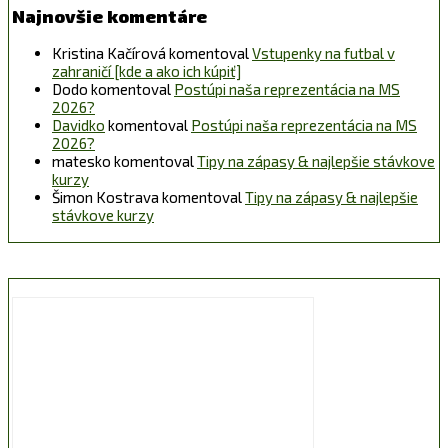
Najnovšie komentáre
Kristina Kačírová
komentoval
Vstupenky na futbal v
zahraničí [kde a ako ich kúpiť]
Dodo
komentoval
Postúpi naša reprezentácia na MS
2026?
Davidko
komentoval
Postúpi naša reprezentácia na MS
2026?
matesko
komentoval
Tipy na zápasy & najlepšie stávkove
kurzy
Šimon Kostrava
komentoval
Tipy na zápasy & najlepšie
stávkove kurzy