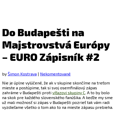
Do Budapešti na
Majstrovstvá Európy
– EURO Zápisník #2
by
Šimon Kostrava
|
Nekomentované
Nie je úplne vylúčené, že ak v skupine skončíme na treťom
mieste a postúpime, tak si svoj osemfinálový zápas
zahráme v Budapešti proti
víťazovi skupiny C
. A to by bolo
na skok pre každého slovenského fanúšika. A keďže my sme
už mali možnosť si zápas v Budapešti pozrieť tak vám radi
vyzdieľame všetko o tom ako to na mieste zápasu prebieha.