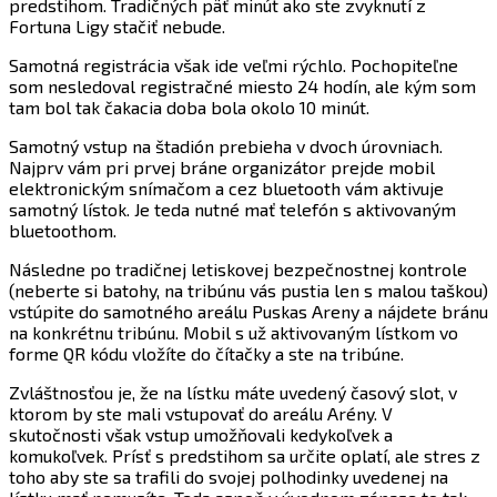
predstihom. Tradičných päť minút ako ste zvyknutí z
Fortuna Ligy stačiť nebude.
Samotná registrácia však ide veľmi rýchlo. Pochopiteľne
som nesledoval registračné miesto 24 hodín, ale kým som
tam bol tak čakacia doba bola okolo 10 minút.
Samotný vstup na štadión prebieha v dvoch úrovniach.
Najprv vám pri prvej bráne organizátor prejde mobil
elektronickým snímačom a cez bluetooth vám aktivuje
samotný lístok. Je teda nutné mať telefón s aktivovaným
bluetoothom.
Následne po tradičnej letiskovej bezpečnostnej kontrole
(neberte si batohy, na tribúnu vás pustia len s malou taškou)
vstúpite do samotného areálu Puskas Areny a nájdete bránu
na konkrétnu tribúnu. Mobil s už aktivovaným lístkom vo
forme QR kódu vložíte do čítačky a ste na tribúne.
Zvláštnosťou je, že na lístku máte uvedený časový slot, v
ktorom by ste mali vstupovať do areálu Arény. V
skutočnosti však vstup umožňovali kedykoľvek a
komukoľvek. Prísť s predstihom sa určite oplatí, ale stres z
toho aby ste sa trafili do svojej polhodinky uvedenej na