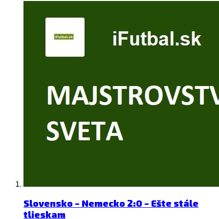
Slovensko – Nemecko 2:0 – Ešte stále
tlieskam