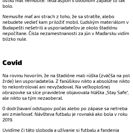
lístku mať nemusíte. Teda aspoň v úvodnom zápase to tak
bolo.
Nemusíte mať ani strach z toho, že sa stratíte, alebo
nebudete vedieť kam priložiť mobil. Ľudským materiálom v
Budapešti nešetrili a usporiadateľov je okolo štadiónu
nepočítane. Čísla nezamestnanosti za jún v Maďarsku vidím
blízko nule.
Covid
Na rovinu hovorím, že na štadióne mali rúška (zväčša na pol
žrde) len usporiadatelia. Z fanúšikov nikto a absolútne nikto
to nekontroloval ani nevyžadoval. Na veľkoplošnej
obrazovke sa síce pravidelne objavovala hláška „Stay Safe“,
ale nikto sa tým nezaoberal.
O dodržiavaní odstupov počas alebo po zápase sa netreba
ani zmieňovať. Návšteva futbalu je rovnaká ako bola v roku
2019.
Uvidíme či táto sloboda a užívanie si futbalu a fandenia