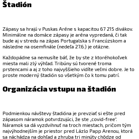
Štadión
Zápasy sa hrajú v Puskas Aréne s kapacitou 67 215 divákov.
Minimálne na domáce zápasy je aréna vypredaná, či tak
bude aj v stredu na zápas Portugalska s Francúzskom a
následne na osemfinále (nedeľa 27.6.) je otázne.
Každopádne sa nemusíte báť, že by ste z ktoréhokoľvek
miesta mali zlý výhľad. Tribúny sú tvorené troma
prstencami a aj z toho najvyššieho vidíte veľmi dobre. Je to
proste moderný štadión so všetkým čo k tomu patrí.
Organizácia vstupu na štadión
Podmienkou návštevy štadióna je prevziať si ešte pred
zápasom náramok potvrdzujúci, že ste „covid-free“.
Náramok sa dá vyzdvihnuť na troch miestach, pričom tým
najvýhodnejším je priestor pred Lázlo Papp Arenou, ktorá
sa náchádza na dohľad a zhruba tri minúty chôdze od