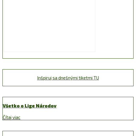
Inšpiruj sa dnešnými tiketmi TU
Všetko o Lige Národov
Čítaj viac