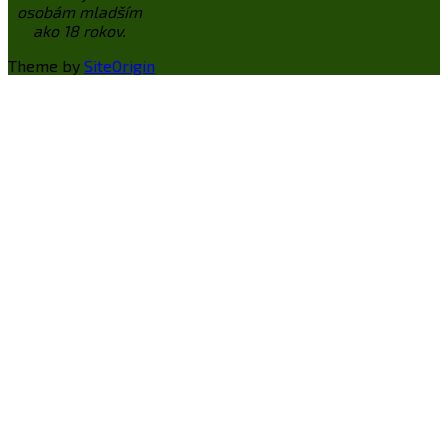
osobám mladším
ako 18 rokov.
Theme by
SiteOrigin