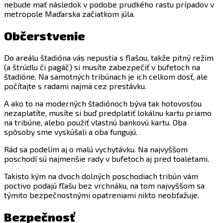
nebude mať následok v podobe prudkého rastu prípadov v
metropole Maďarska začiatkom júla.
Občerstvenie
Do areálu štadióna vás nepustia s flašou, takže pitný režim
(a štrúdlu či pagáč) si musíte zabezpečiť v bufetoch na
štadióne. Na samotných tribúnach je ich celkom dosť, ale
počítajte s radami najmä cez prestávku.
A ako to na moderných štadiónoch býva tak hotovosťou
nezaplatíte, musíte si buď predplatiť lokálnu kartu priamo
na tribúne, alebo použiť vlastnú bankovú kartu. Oba
spôsoby sme vyskúšali a oba fungujú.
Rád sa podelím aj o malú vychytávku. Na najvyššom
poschodí sú najmenšie rady v bufetoch aj pred toaletami.
Takisto kým na dvoch dolných poschodiach tribún vám
poctivo podajú fľašu bez vrchnáku, na tom najvyššom sa
týmito bezpečnostnými opatreniami nikto neobťažuje.
Bezpečnosť