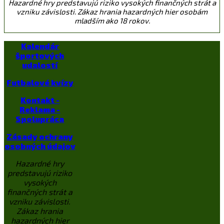
Hazardné hry predstavujú riziko vysokých finančných strát a
vzniku závislosti. Zákaz hrania hazardných hier osobám
mladším ako 18 rokov.
Kalendár
športových
udalostí
Futbalové kvízy
Kontakt -
Reklama -
Spolupráca
Zásady ochrany
osobných údajov
Hazardné hry
predstavujú riziko
vysokých
finančných strát a
vzniku závislosti.
Zákaz hrania
hazardných hier