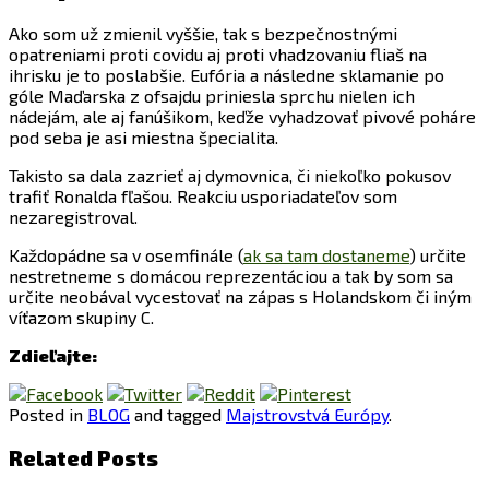
Ako som už zmienil vyššie, tak s bezpečnostnými
opatreniami proti covidu aj proti vhadzovaniu fliaš na
ihrisku je to poslabšie. Eufória a následne sklamanie po
góle Maďarska z ofsajdu priniesla sprchu nielen ich
nádejám, ale aj fanúšikom, keďže vyhadzovať pivové poháre
pod seba je asi miestna špecialita.
Takisto sa dala zazrieť aj dymovnica, či niekoľko pokusov
trafiť Ronalda fľašou. Reakciu usporiadateľov som
nezaregistroval.
Každopádne sa v osemfinále (
ak sa tam dostaneme
) určite
nestretneme s domácou reprezentáciou a tak by som sa
určite neobával vycestovať na zápas s Holandskom či iným
víťazom skupiny C.
Zdieľajte:
Posted in
BLOG
and tagged
Majstrovstvá Európy
.
Related Posts