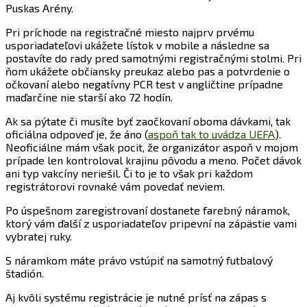
Puskas Arény.
Pri príchode na registračné miesto najprv prvému
usporiadateľovi ukážete lístok v mobile a následne sa
postavíte do rady pred samotnými registračnými stolmi. Pri
ňom ukážete občiansky preukaz alebo pas a potvrdenie o
očkovaní alebo negatívny PCR test v angličtine prípadne
maďarčine nie starší ako 72 hodín.
Ak sa pýtate či musíte byť zaočkovaní oboma dávkami, tak
oficiálna odpoveď je, že áno (
aspoň tak to uvádza UEFA
).
Neoficiálne mám však pocit, že organizátor aspoň v mojom
prípade len kontroloval krajinu pôvodu a meno. Počet dávok
ani typ vakcíny neriešil. Či to je to však pri každom
registrátorovi rovnaké vám povedať neviem.
Po úspešnom zaregistrovaní dostanete farebný náramok,
ktorý vám ďalší z usporiadateľov pripevní na zápästie vami
vybratej ruky.
S náramkom máte právo vstúpiť na samotný futbalový
štadión.
Aj kvôli systému registrácie je nutné prísť na zápas s