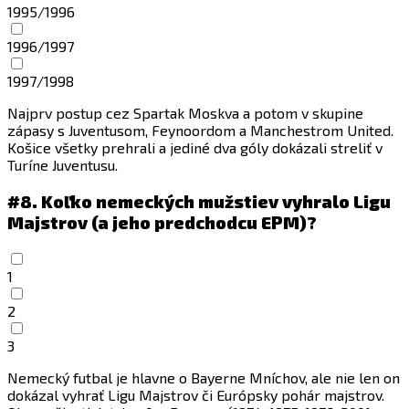
1995/1996
1996/1997
1997/1998
Najprv postup cez Spartak Moskva a potom v skupine
zápasy s Juventusom, Feynoordom a Manchestrom United.
Košice všetky prehrali a jediné dva góly dokázali streliť v
Turíne Juventusu.
#8.
Koľko nemeckých mužstiev vyhralo Ligu
Majstrov (a jeho predchodcu EPM)?
1
2
3
Nemecký futbal je hlavne o Bayerne Mníchov, ale nie len on
dokázal vyhrať Ligu Majstrov či Európsky pohár majstrov.