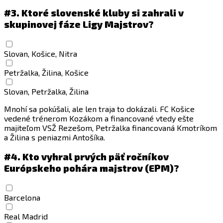
#3.
Ktoré slovenské kluby si zahrali v
skupinovej fáze Ligy Majstrov?
Slovan, Košice, Nitra
Petržalka, Žilina, Košice
Slovan, Petržalka, Žilina
Mnohí sa pokúšali, ale len traja to dokázali. FC Košice
vedené trénerom Kozákom a financované vtedy ešte
majiteľom VSŽ Rezešom, Petržalka financovaná Kmotríkom
a Žilina s peniazmi Antošíka.
#4.
Kto vyhral prvých päť ročníkov
Európskeho pohára majstrov (EPM)?
Barcelona
Real Madrid