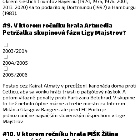
Okrem šiestich triumfov Bayernu (1974, 1975, 1976, 2001,
2013, 2020) sa to podarilo aj Dortmundu (1997) a Hamburgu
(1983).
#9.
V ktorom ročníku hrala Artmedia
Petržalka skupinovú fázu Ligy Majstrov?
2003/2004
2004/2005
2005/2006
Postup cez Kairat Almaty v predĺžení, kanonáda doma proti
Celticu, aby sa vonku hráči triasli o päťgólový náskok. A
potom víťazné penalty proti Partizanu Belehrad. V skupine
to tiež nebolo úplne márne a tretie miesto za Interom
Milán a Glasgow Rangers ale pred FC Porto je
jednoznančne najväčším slovenským úspechom v Lige
Majstrov.
#10.
V ktorom ročníku hrala MŠK Žilina