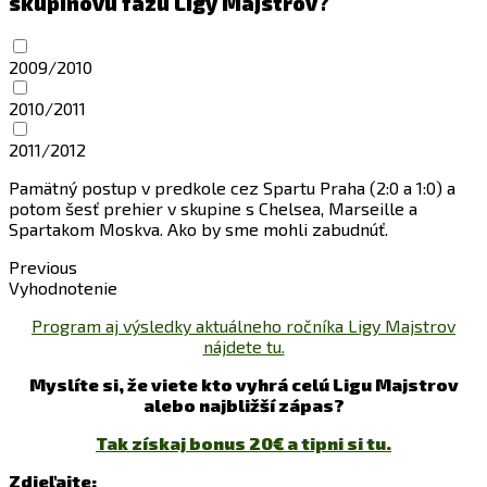
skupinovú fázu Ligy Majstrov?
2009/2010
2010/2011
2011/2012
Pamätný postup v predkole cez Spartu Praha (2:0 a 1:0) a
potom šesť prehier v skupine s Chelsea, Marseille a
Spartakom Moskva. Ako by sme mohli zabudnúť.
Previous
Vyhodnotenie
Program aj výsledky aktuálneho ročníka Ligy Majstrov
nájdete tu.
Myslíte si, že viete kto vyhrá celú Ligu Majstrov
alebo najbližší zápas?
Tak získaj bonus 20€ a tipni si tu.
Zdieľajte: