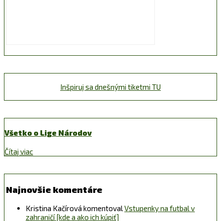
Inšpiruj sa dnešnými tiketmi TU
Všetko o Lige Národov
Čítaj viac
Najnovšie komentáre
Kristina Kačírová
komentoval
Vstupenky na futbal v
zahraničí [kde a ako ich kúpiť]