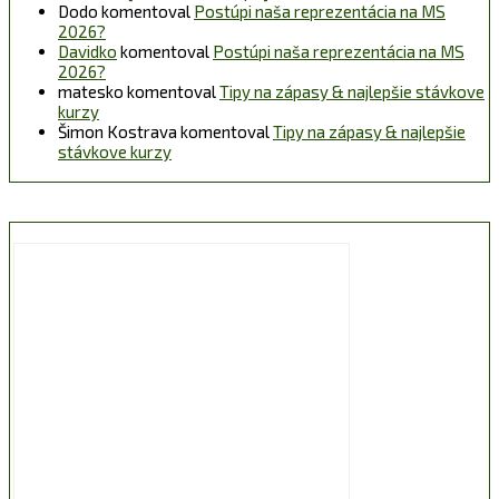
Dodo
komentoval
Postúpi naša reprezentácia na MS
2026?
Davidko
komentoval
Postúpi naša reprezentácia na MS
2026?
matesko
komentoval
Tipy na zápasy & najlepšie stávkove
kurzy
Šimon Kostrava
komentoval
Tipy na zápasy & najlepšie
stávkove kurzy