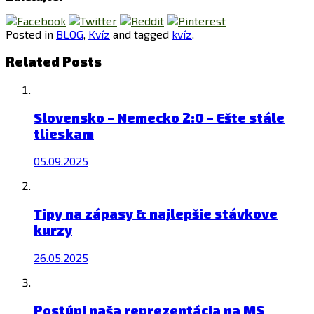
Posted in
BLOG
,
Kvíz
and tagged
kvíz
.
Related Posts
Slovensko – Nemecko 2:0 – Ešte stále
tlieskam
05.09.2025
Tipy na zápasy & najlepšie stávkove
kurzy
26.05.2025
Postúpi naša reprezentácia na MS