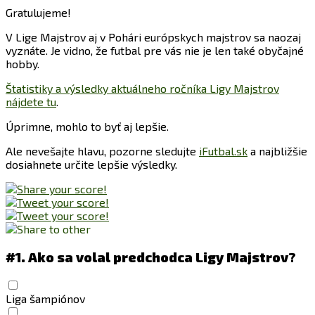
Gratulujeme!
V Lige Majstrov aj v Pohári európskych majstrov sa naozaj
vyznáte. Je vidno, že futbal pre vás nie je len také obyčajné
hobby.
Štatistiky a výsledky aktuálneho ročníka Ligy Majstrov
nájdete tu
.
Úprimne, mohlo to byť aj lepšie.
Ale nevešajte hlavu, pozorne sledujte
iFutbal.sk
a najbližšie
dosiahnete určite lepšie výsledky.
#1.
Ako sa volal predchodca Ligy Majstrov?
Liga šampiónov