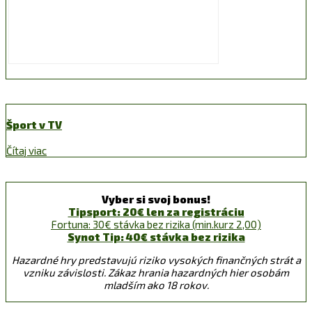
Šport v TV
Čítaj viac
Vyber si svoj bonus!
Tipsport: 20€ len za registráciu
Fortuna: 30€ stávka bez rizika (min.kurz 2,00)
Synot Tip: 40€ stávka bez rizika
Hazardné hry predstavujú riziko vysokých finančných strát a
vzniku závislosti. Zákaz hrania hazardných hier osobám
mladším ako 18 rokov.