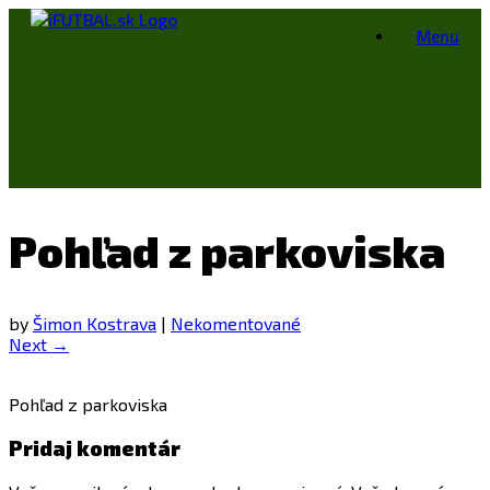
Skip
Menu
to
content
Pohľad z parkoviska
by
Šimon Kostrava
|
Nekomentované
Next →
Pohľad z parkoviska
Pridaj komentár