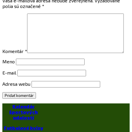
Vaša e-mailová adresa nebude zverejnená.
Vyžadované
polia sú označené
*
Komentár
*
Meno
E-mail
Adresa webu
Kalendár
športových
udalostí
Futbalové kvízy