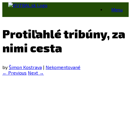
Skip
Menu
to
content
Protiľahlé tribúny, za
nimi cesta
by
Šimon Kostrava
|
Nekomentované
← Previous
Next →