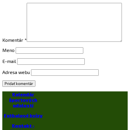
Komentár
*
Meno
E-mail
Adresa webu
Kalendár
športových
udalostí
Futbalové kvízy
Kontakt -