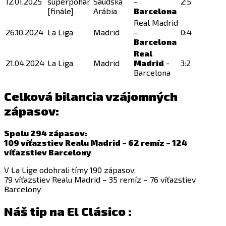
12.01.2025
superpohár
Saudská
-
2:5
[finále]
Arábia
Barcelona
Real Madrid
26.10.2024
La Liga
Madrid
-
0:4
Barcelona
Real
21.04.2024
La Liga
Madrid
Madrid
-
3:2
Barcelona
Celková bilancia vzájomných
zápasov:
Spolu 294 zápasov:
109 víťazstiev Realu Madrid – 62 remíz – 124
víťazstiev Barcelony
V La Lige odohrali tímy 190 zápasov:
79 víťazstiev Realu Madrid – 35 remíz – 76 víťazstiev
Barcelony
Náš tip na El Clásico :