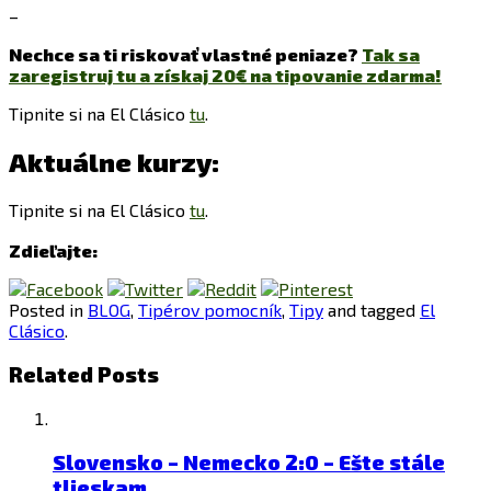
–
Nechce sa ti riskovať vlastné peniaze?
Tak sa
zaregistruj tu a získaj 20€ na tipovanie zdarma!
Tipnite si na El Clásico
tu
.
Aktuálne kurzy:
Tipnite si na El Clásico
tu
.
Zdieľajte:
Posted in
BLOG
,
Tipérov pomocník
,
Tipy
and tagged
El
Clásico
.
Related Posts
Slovensko – Nemecko 2:0 – Ešte stále
tlieskam