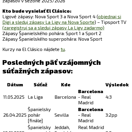
zápasov v sezóne 2025/2026
Kto bude vysielať El Clásico:
Ligové zápasy: Nova Sport 3 a Nova Sport 4 (
objednaj si
Digi a sleduj zápasy La Ligy na Nova Sporte
) – Tipsport TV
(zaregistruj sa a sleduj zápasy La Ligy zadarmo)
Zápasy Španielského pohára: Sport 1 a Sport 2
Zápasy Španielského superpohára: Nova Sport
Kurzy na El Clásico nájdete
tu
.
Posledných päť vzájomných
súťažných zápasov:
Dátum
Súťaž
Kde
Výsledok
Barcelona
11.05.2025
La Liga
Barcelona
- Real
4:3
Madrid
Španielsky
Barcelona
26.04.2025
pohár
Sevilla
- Real
3:2pp
[finále]
Madrid
Španielsky
Jeddah,
Real Madrid