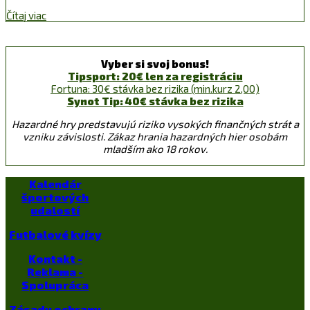
Čítaj viac
Vyber si svoj bonus!
Tipsport: 20€ len za registráciu
Fortuna: 30€ stávka bez rizika (min.kurz 2,00)
Synot Tip: 40€ stávka bez rizika
Hazardné hry predstavujú riziko vysokých finančných strát a
vzniku závislosti. Zákaz hrania hazardných hier osobám
mladším ako 18 rokov.
Kalendár
športových
udalostí
Futbalové kvízy
Kontakt -
Reklama -
Spolupráca
Zásady ochrany