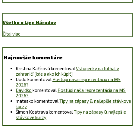
Všetko o Lige Národov
Čítaj viac
Najnovšie komentáre
Kristina Kačírová
komentoval
Vstupenky na futbal v
zahraničí [kde a ako ich kúpiť]
Dodo
komentoval
Postúpi naša reprezentácia na MS
2026?
Davidko
komentoval
Postúpi naša reprezentácia na MS
2026?
matesko
komentoval
Tipy na zápasy & najlepšie stávkove
kurzy
Šimon Kostrava
komentoval
Tipy na zápasy & najlepšie
stávkove kurzy