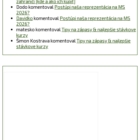
zahraničí [kde a ako ich kúpiť]
Dodo
komentoval
Postúpi naša reprezentácia na MS
2026?
Davidko
komentoval
Postúpi naša reprezentácia na MS
2026?
matesko
komentoval
Tipy na zápasy & najlepšie stávkove
kurzy
Šimon Kostrava
komentoval
Tipy na zápasy & najlepšie
stávkove kurzy