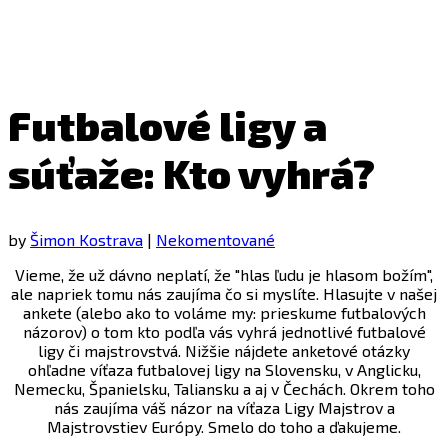
Futbalové ligy a
súťaže: Kto vyhrá?
by
Šimon Kostrava
|
Nekomentované
Vieme, že už dávno neplatí, že "hlas ľudu je hlasom božím",
ale napriek tomu nás zaujíma čo si myslíte. Hlasujte v našej
ankete (alebo ako to voláme my: prieskume futbalových
názorov) o tom kto podľa vás vyhrá jednotlivé futbalové
ligy či majstrovstvá. Nižšie nájdete anketové otázky
ohľadne víťaza futbalovej ligy na Slovensku, v Anglicku,
Nemecku, Španielsku, Taliansku a aj v Čechách. Okrem toho
nás zaujíma váš názor na víťaza Ligy Majstrov a
Majstrovstiev Európy. Smelo do toho a ďakujeme.