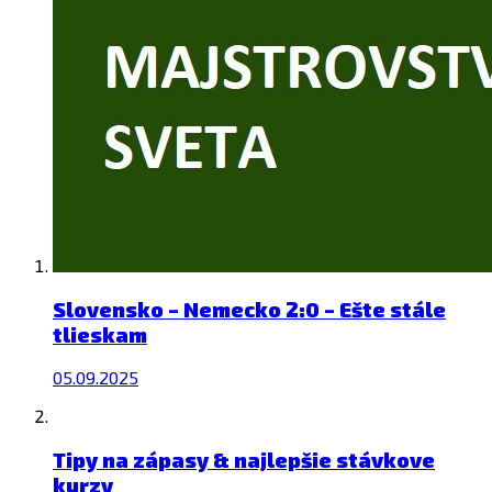
Slovensko – Nemecko 2:0 – Ešte stále
tlieskam
05.09.2025
Tipy na zápasy & najlepšie stávkove
kurzy