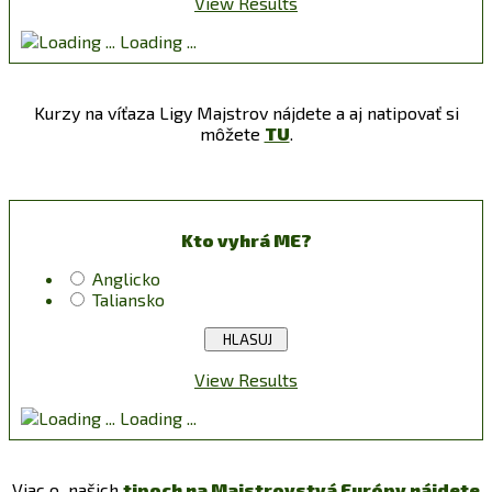
View Results
Loading ...
Kurzy na víťaza Ligy Majstrov nájdete a aj natipovať si
môžete
TU
.
Kto vyhrá ME?
Anglicko
Taliansko
View Results
Loading ...
Viac o našich
tipoch na Majstrovstvá Európy nájdete