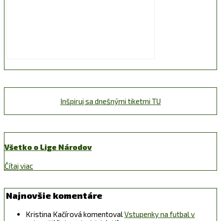
Inšpiruj sa dnešnými tiketmi TU
Všetko o Lige Národov
Čítaj viac
Najnovšie komentáre
Kristina Kačírová
komentoval
Vstupenky na futbal v