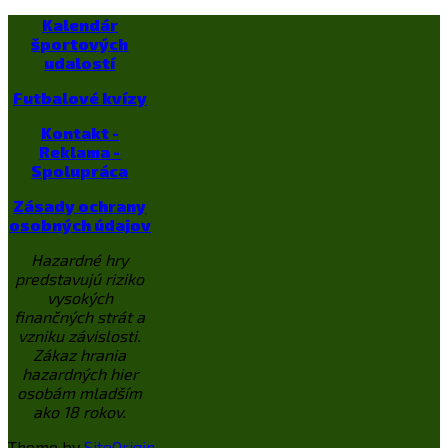
Kalendár
športových
udalostí
Futbalové kvízy
Kontakt -
Reklama -
Spolupráca
Zásady ochrany
osobných údajov
Hazardné hry
predstavujú riziko
vysokých
finančných strát a
vzniku závislosti.
Zákaz hrania
hazardných hier
osobám mladším
ako 18 rokov.
Theme by
SiteOrigin