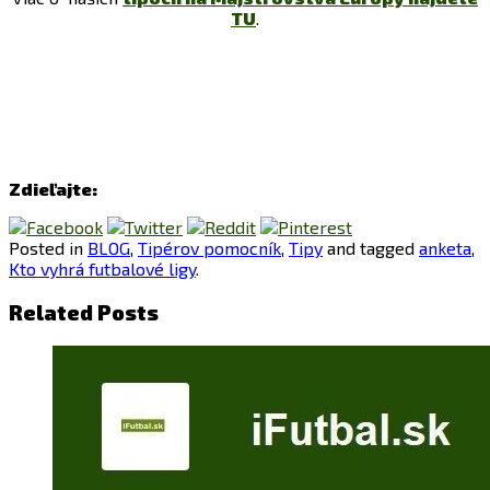
TU
.
Zdieľajte:
Posted in
BLOG
,
Tipérov pomocník
,
Tipy
and tagged
anketa
,
Kto vyhrá futbalové ligy
.
Related Posts