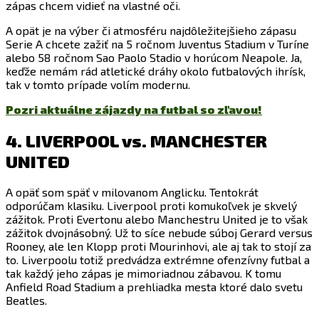
zápas chcem vidieť na vlastné oči.
A opät je na výber či atmosféru najdôležitejšieho zápasu
Serie A chcete zažiť na 5 ročnom Juventus Stadium v Turíne
alebo 58 ročnom Sao Paolo Stadio v horúcom Neapole. Ja,
keďže nemám rád atletické dráhy okolo futbalových ihrísk,
tak v tomto prípade volím modernu.
Pozri aktuálne zájazdy na futbal so zľavou!
4. LIVERPOOL vs. MANCHESTER
UNITED
A opäť som späť v milovanom Anglicku. Tentokrát
odporúčam klasiku. Liverpool proti komukoľvek je skvelý
zážitok. Proti Evertonu alebo Manchestru United je to však
zážitok dvojnásobný. Už to síce nebude súboj Gerard versus
Rooney, ale len Klopp proti Mourinhovi, ale aj tak to stojí za
to. Liverpoolu totiž predvádza extrémne ofenzívny futbal a
tak každý jeho zápas je mimoriadnou zábavou. K tomu
Anfield Road Stadium a prehliadka mesta ktoré dalo svetu
Beatles.