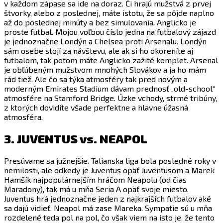
v každom zápase sa ide na doraz. Či hrajú mužstvá z prvej
štvorky, alebo z poslednej, máte istotu, že sa pôjde naplno
až do poslednej minúty a bez simulovania. Anglicko je
proste futbal. Mojou voľbou číslo jedna na futbalový zájazd
je jednoznačne Londýn a Chelsea proti Arsenalu. Londýn
sám osebe stojí za návštevu, ale ak si ho okoreníte aj
futbalom, tak potom máte Anglicko zažité komplet. Arsenal
je obľúbeným mužstvom mnohých Slovákov a ja ho mám
rád tiež. Ale čo sa týka atmosféry tak pred novým a
moderným Emirates Stadium dávam prednosť „old-school“
atmosfére na Stamford Bridge. Úzke vchody, strmé tribúny,
z ktorých dovidíte všade perfektne a hlavne úžasná
atmosféra.
3. JUVENTUS vs. NEAPOL
Presúvame sa južnejšie. Talianska liga bola posledné roky v
nemilosti, ale odkedy je Juventus opäť Juventusom a Marek
Hamšík najpopulárnejším hráčom Neapolu (od čias
Maradony), tak má u mňa Seria A opäť svoje miesto.
Juventus hrá jednoznačne jeden z najkrajších futbalov aké
sa dajú vidieť. Neapol má zase Mareka. Sympatie sú u mňa
rozdelené teda pol na pol, čo však viem na isto je, že tento