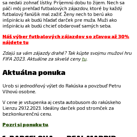
sa nedali zohnať lístky. Príjemnú dobu to žijem. Nech sa
páči môj prehľad futbalových zájazdov, ktoré by každý
futbalový fanúšik mal zažiť. Ženy nech to berú ako
inšpiráciu ak budú hľadať darček pre muža. Muži ako
inšpiráciu ak budú chcieť obdarovať samých seba.
Náš výber futbalových zájazdov so zľavou až 30%
nájdete tu
Zdajú sa vám zájazdy drahé? Tak kúpte svojmu mužovi hru
FIFA 2023. Aktuálne za skvelé ceny
tu
.
Aktuálna ponuka
Urob si jednodňový výlet do Rakúska a povzbuď Petru
Vlhovú osobne.
V cene je vstupenka aj cesta autobusom do rakúskeho
Lienzu 29.12.2023. Ideálny darček pod stromček za
bezkonkurenčnú cenu.
Pozri si ponuku
tu
.