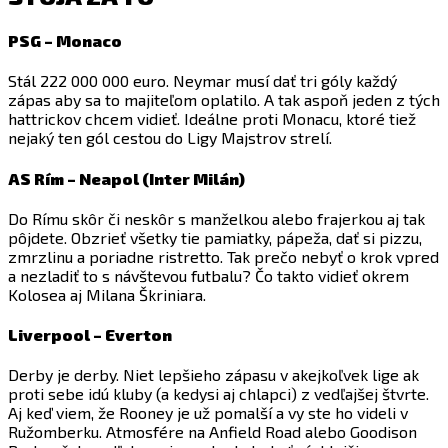
PSG – Monaco
Stál 222 000 000 euro. Neymar musí dať tri góly každý
zápas aby sa to majiteľom oplatilo. A tak aspoň jeden z tých
hattrickov chcem vidieť. Ideálne proti Monacu, ktoré tiež
nejaký ten gól cestou do Ligy Majstrov strelí.
AS Rím – Neapol (Inter Milán)
Do Rímu skôr či neskôr s manželkou alebo frajerkou aj tak
pôjdete. Obzrieť všetky tie pamiatky, pápeža, dať si pizzu,
zmrzlinu a poriadne ristretto. Tak prečo nebyť o krok vpred
a nezladiť to s návštevou futbalu? Čo takto vidieť okrem
Kolosea aj Milana Škriniara.
Liverpool – Everton
Derby je derby. Niet lepšieho zápasu v akejkoľvek lige ak
proti sebe idú kluby (a kedysi aj chlapci) z vedľajšej štvrte.
Aj keď viem, že Rooney je už pomalší a vy ste ho videli v
Ružomberku. Atmosfére na Anfield Road alebo Goodison