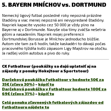
5. BAYERN MNÍCHOV vs. DORTMUND
Nemecký ligový futbal posledné roky nepozná prázdne
štadióny a viac menej nepozná ani nevypredané štadióny.
Napriek kapacite vysoko cez 50 000 je vždy plno na
Bayerne aj v Dortmunde. Navyše oba tímy zväčša nešetria
gólmi a nasadením. Napriek mojej preferencii
Dortmundskej Borussie je Mníchov jednoducho bližšie.
Autom ste tam za 6 hodín, takže kaskadéri to dávajú počas
pracovného týždňa kvôli zápasom Ligy Majstrov na otočku.
Ja radšej volím autobus a pivo do ruky.
CK Futbaltour (poukážky sa dajú uplatniť aj na
zájazdy z ponuky Hokejtour a Sportstour)
Darčeková poukážka Futbaltour v hodnote 50€ za
35€ (zľava 30%)
–
kúpiť tu
Darčeková poukážka v Futbaltour hodnote 100€ za
69€ (zľava 31%)
–
kúpiť tu
Celú ponuku zľavnených futbalových zájazdov od
Futbaltouru nájdete tu