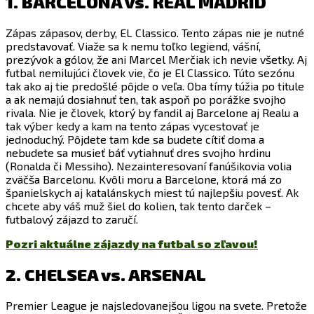
1. BARCELONA vs. REAL MADRID
Zápas zápasov, derby, EL Classico. Tento zápas nie je nutné
predstavovať. Viaže sa k nemu toľko legiend, vášní,
prezývok a gólov, že ani Marcel Merčiak ich nevie všetky. Aj
futbal nemilujúci človek vie, čo je El Classico. Túto sezónu
tak ako aj tie predošlé pôjde o veľa. Oba tímy túžia po titule
a ak nemajú dosiahnuť ten, tak aspoň po porážke svojho
rivala. Nie je človek, ktorý by fandil aj Barcelone aj Realu a
tak výber kedy a kam na tento zápas vycestovať je
jednoduchý. Pôjdete tam kde sa budete cítiť doma a
nebudete sa musieť báť vytiahnuť dres svojho hrdinu
(Ronalda či Messiho). Nezainteresovaní fanúšikovia volia
zväčša Barcelonu. Kvôli moru a Barcelone, ktorá má zo
španielskych aj katalánskych miest tú najlepšiu povesť. Ak
chcete aby váš muž šiel do kolien, tak tento darček –
futbalový zájazd to zaručí.
Pozri aktuálne zájazdy na futbal so zľavou!
2. CHELSEA vs. ARSENAL
Premier League je najsledovanejšou ligou na svete. Pretože