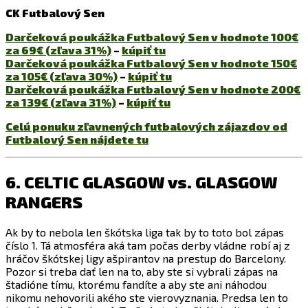
CK Futbalový Sen
Darčeková poukážka Futbalový Sen v hodnote 100€
za 69€ (zľava 31%)
–
kúpiť tu
Darčeková poukážka Futbalový Sen v hodnote 150€
za 105€ (zľava 30%)
–
kúpiť tu
Darčeková poukážka Futbalový Sen v hodnote 200€
za 139€ (zľava 31%)
–
kúpiť tu
Celú ponuku zľavnených futbalových zájazdov od
Futbalový Sen nájdete tu
6. CELTIC GLASGOW vs. GLASGOW
RANGERS
Ak by to nebola len škótska liga tak by to toto bol zápas
číslo 1. Tá atmosféra aká tam počas derby vládne robí aj z
hráčov škótskej ligy ašpirantov na prestup do Barcelony.
Pozor si treba dať len na to, aby ste si vybrali zápas na
štadióne tímu, ktorému fandíte a aby ste ani náhodou
nikomu nehovorili akého ste vierovyznania. Predsa len to