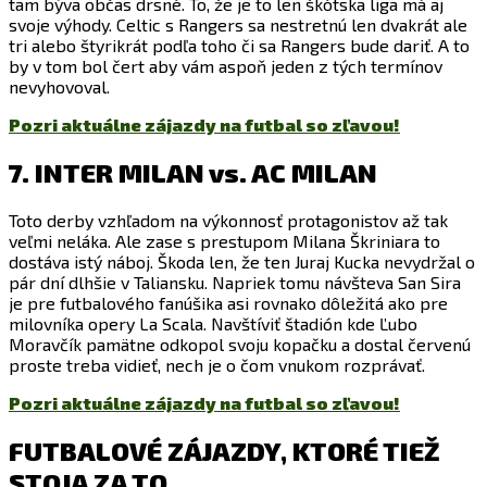
tam býva občas drsné. To, že je to len škótska liga má aj
svoje výhody. Celtic s Rangers sa nestretnú len dvakrát ale
tri alebo štyrikrát podľa toho či sa Rangers bude dariť. A to
by v tom bol čert aby vám aspoň jeden z tých termínov
nevyhovoval.
Pozri aktuálne zájazdy na futbal so zľavou!
7. INTER MILAN vs. AC MILAN
Toto derby vzhľadom na výkonnosť protagonistov až tak
veľmi neláka. Ale zase s prestupom Milana Škriniara to
dostáva istý náboj. Škoda len, že ten Juraj Kucka nevydržal o
pár dní dlhšie v Taliansku. Napriek tomu návšteva San Sira
je pre futbalového fanúšika asi rovnako dôležitá ako pre
milovníka opery La Scala. Navštíviť štadión kde Ľubo
Moravčík pamätne odkopol svoju kopačku a dostal červenú
proste treba vidieť, nech je o čom vnukom rozprávať.
Pozri aktuálne zájazdy na futbal so zľavou!
FUTBALOVÉ ZÁJAZDY, KTORÉ TIEŽ
STOJA ZA TO