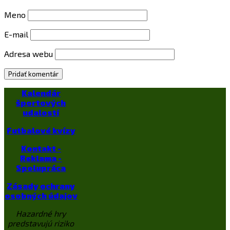
Meno
E-mail
Adresa webu
Kalendár
športových
udalostí
Futbalové kvízy
Kontakt -
Reklama -
Spolupráca
Zásady ochrany
osobných údajov
Hazardné hry
predstavujú riziko