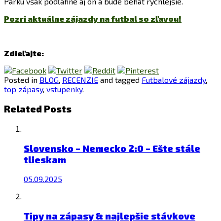
Parku však podľahne aj on a bude behať rýchlejšie.
Pozri aktuálne zájazdy na futbal so zľavou!
Zdieľajte:
Posted in
BLOG
,
RECENZIE
and tagged
Futbalové zájazdy
,
top zápasy
,
vstupenky
.
Related Posts
Slovensko – Nemecko 2:0 – Ešte stále
tlieskam
05.09.2025
Tipy na zápasy & najlepšie stávkove