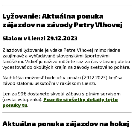
Lyžovanie: Aktuálna ponuka
zájazdov na závody Petry Vlhovej
Slalom v Lienzi 29.12.2023
Zjazdové lyžovanie je vďaka Petre Vlhovej mimoriadne
zaujímavé a vyhľadávané slovenskými športovými
fanúšikmi. Vidieť ju naživo môžete raz za čas v Jasnej, alebo
vycestovať do okolitých krajín na závody svetového pohára.
Najbližšia možnosť bude už v januári (29.12.2023) keď sa
závod slalomu uskutoční v rakúskom Lienzi.
Len za 99€ dostanete skvelú zábavu s plným servisom
(cesta, vstupenka).
Pozrite si všetky detaily tejto
ponuky tu
.
Aktuálna ponuka zájazdov na hokej