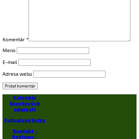
Komentár
*
Meno
E-mail
Adresa webu
Kalendár
športových
udalostí
Futbalové kvízy
Kontakt -
Reklama -