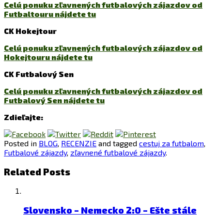
Celú ponuku zľavnených futbalových zájazdov od
Futbaltouru nájdete tu
CK Hokejtour
Celú ponuku zľavnených futbalových zájazdov od
Hokejtouru nájdete tu
CK Futbalový Sen
Celú ponuku zľavnených futbalových zájazdov od
Futbalový Sen nájdete tu
Zdieľajte:
Posted in
BLOG
,
RECENZIE
and tagged
cestuj za futbalom
,
Futbalové zájazdy
,
zľavnené futbalové zájazdy
.
Related Posts
Slovensko – Nemecko 2:0 – Ešte stále