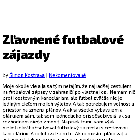
Zľavnené futbalové
zájazdy
by
Šimon Kostrava
|
Nekomentované
Moje okolie vie a ja sa tým netajím, že najradšej cestujem
na futbalové zápasy v zahraničí po vlastnej osi. Nemám nič
proti cestovným kanceláriam, ale futbal zväčša nie je
jediným cieľom mojich výletov. A tak potrebujem voľnosť a
priestor na zmenu plánov. A ak si všetko vybavujem a
plánujem sám, tak som jednoducho prispôsobivejší ak sa
rozhodnem niečo zmeniť. Napriek tomu som však
niekoľkokrát absolvoval futbalový zájazd aj s cestovnou
kanceláriou. A neľutoval som to. Ak nemusím plánovať a
vybavovať, tak mám viac času na samotné prežitie