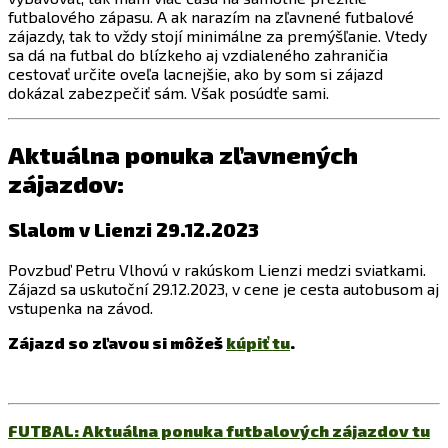
futbalového zápasu. A ak narazím na zľavnené futbalové
zájazdy, tak to vždy stojí minimálne za premýšľanie. Vtedy
sa dá na futbal do blízkeho aj vzdialeného zahraničia
cestovať určite oveľa lacnejšie, ako by som si zájazd
dokázal zabezpečiť sám. Však posúdťe sami.
Aktuálna ponuka zľavnených
zájazdov:
Slalom v Lienzi 29.12.2023
Povzbuď Petru Vlhovú v rakúskom Lienzi medzi sviatkami.
Zájazd sa uskutoční 29.12.2023, v cene je cesta autobusom aj
vstupenka na závod.
Zájazd so zľavou si môžeš
kúpiť tu
.
FUTBAL: Aktuálna ponuka futbalových zájazdov tu