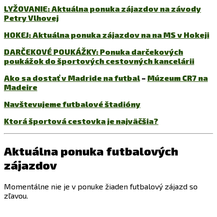
LYŽOVANIE: Aktuálna ponuka zájazdov na závody
Petry Vlhovej
HOKEJ: Aktuálna ponuka zájazdov na na MS v Hokeji
DARČEKOVÉ POUKÁŽKY: Ponuka darčekových
poukážok do športových cestovných kancelárii
Ako sa dostať v Madride na futbal
–
Múzeum CR7 na
Madeire
Navštevujeme futbalové štadióny
Ktorá športová cestovka je najväčšia?
Aktuálna ponuka futbalových
zájazdov
Momentálne nie je v ponuke žiaden futbalový zájazd so
zľavou.