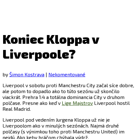
Koniec Kloppa v
Liverpoole?
by
Šimon Kostrava
|
Nekomentované
Liverpool v sobotu proti Manchestru City začal síce dobre,
ale potom to dopadlo ako to túto sezónu už skončilo
viackrát. Prehra 1:4 a totálna dominancia City v druhom
polčase. Presne ako keď v
Lige Majstrov
Liverpool hostil
Real Madrid.
Liverpool pod vedením Jurgena Kloppa už nie je
Liverpoolom ako v minulých sezónách. Najmä druhé
polčasy (s výnimkou toho proti Manchestru United) im
nejdú. Ako keby hráčom chýbala výdrž.