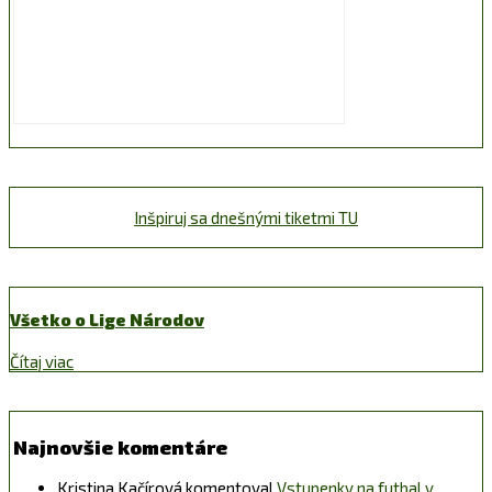
Inšpiruj sa dnešnými tiketmi TU
Všetko o Lige Národov
Čítaj viac
Najnovšie komentáre
Kristina Kačírová
komentoval
Vstupenky na futbal v