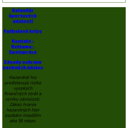
Kalendár
športových
udalostí
Futbalové kvízy
Kontakt -
Reklama -
Spolupráca
Zásady ochrany
osobných údajov
Hazardné hry
predstavujú riziko
vysokých
finančných strát a
vzniku závislosti.
Zákaz hrania
hazardných hier
osobám mladším
ako 18 rokov.