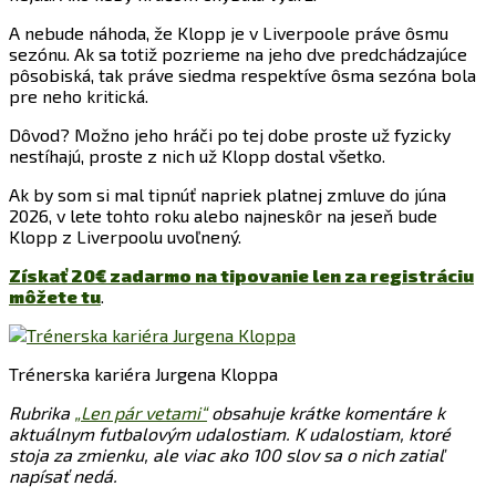
A nebude náhoda, že Klopp je v Liverpoole práve ôsmu
sezónu. Ak sa totiž pozrieme na jeho dve predchádzajúce
pôsobiská, tak práve siedma respektíve ôsma sezóna bola
pre neho kritická.
Dôvod? Možno jeho hráči po tej dobe proste už fyzicky
nestíhajú, proste z nich už Klopp dostal všetko.
Ak by som si mal tipnúť napriek platnej zmluve do júna
2026, v lete tohto roku alebo najneskôr na jeseň bude
Klopp z Liverpoolu uvoľnený.
Získať 20€ zadarmo na tipovanie len za registráciu
môžete tu
.
Trénerska kariéra Jurgena Kloppa
Rubrika
„Len pár vetami“
obsahuje krátke komentáre k
aktuálnym futbalovým udalostiam. K udalostiam, ktoré
stoja za zmienku, ale viac ako 100 slov sa o nich zatiaľ
napísať nedá.