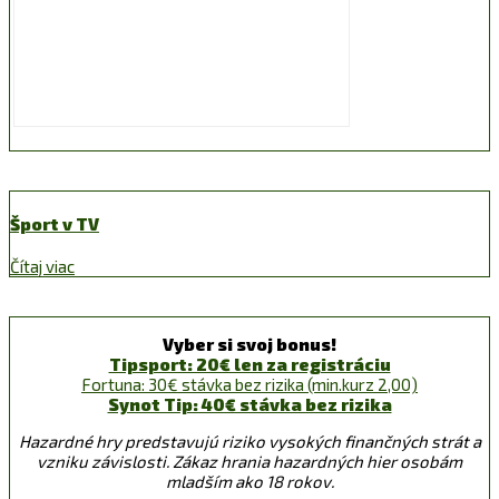
Šport v TV
Čítaj viac
Vyber si svoj bonus!
Tipsport: 20€ len za registráciu
Fortuna: 30€ stávka bez rizika (min.kurz 2,00)
Synot Tip: 40€ stávka bez rizika
Hazardné hry predstavujú riziko vysokých finančných strát a
vzniku závislosti. Zákaz hrania hazardných hier osobám
mladším ako 18 rokov.