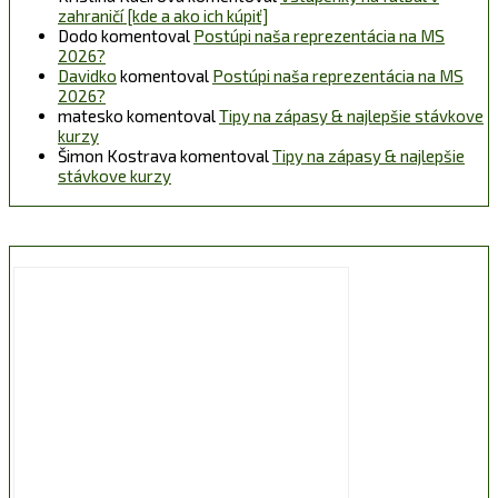
zahraničí [kde a ako ich kúpiť]
Dodo
komentoval
Postúpi naša reprezentácia na MS
2026?
Davidko
komentoval
Postúpi naša reprezentácia na MS
2026?
matesko
komentoval
Tipy na zápasy & najlepšie stávkove
kurzy
Šimon Kostrava
komentoval
Tipy na zápasy & najlepšie
stávkove kurzy