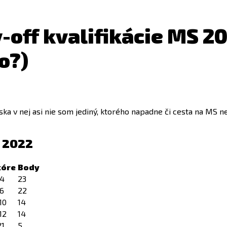
-off kvalifikácie MS 2
o?)
ska v nej asi nie som jediný, ktorého napadne či cesta na MS 
S 2022
kóre
Body
:4
23
:6
22
:10
14
:12
14
21
5