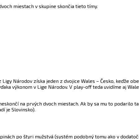
dvoch miestach v skupine skončia tieto tímy.
 Ligy Národov získa jeden z dvojice Wales – Česko, keďže obe 
vďaka výkonom v Lige Národov. V play-off teda uvidíme aj Wale
neskončí na prvých dvoch miestach. Ak by sa mu to podarilo tak
í je Slovinsko).
upinách po štyri mužstvá (systém podobný tomu ako v dodatočne