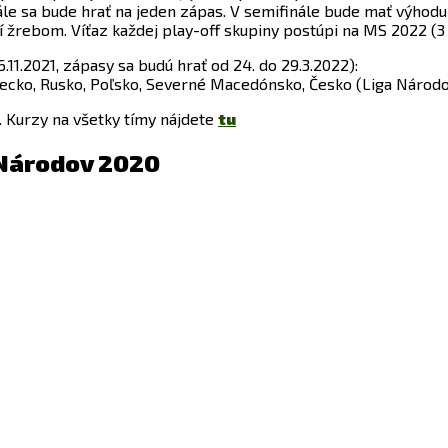
nále sa bude hrať na jeden zápas. V semifinále bude mať výhod
 žrebom. Víťaz každej play-off skupiny postúpi na MS 2022 (3 
.11.2021, zápasy sa budú hrať od 24. do 29.3.2022):
Turecko, Rusko, Poľsko, Severné Macedónsko, Česko (Liga Národ
. Kurzy na všetky tímy nájdete
tu
 Národov 2020