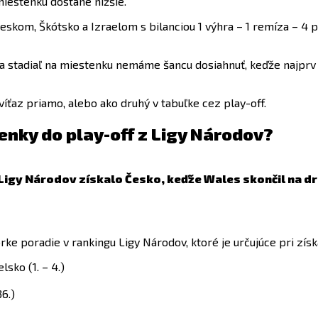
 miestenku dostane nižšie.
eskom, Škótsko a Izraelom s bilanciou 1 výhra – 1 remíza – 4 pr
v, a stadiaľ na miestenku nemáme šancu dosiahnuť, keďže najpr
íťaz priamo, alebo ako druhý v tabuľke cez play-off.
enky do play-off z Ligy Národov?
 Ligy Národov získalo Česko, keďže Wales skončil na d
rke poradie v rankingu Ligy Národov, ktoré je určujúce pri zís
elsko (1. – 4.)
36.)