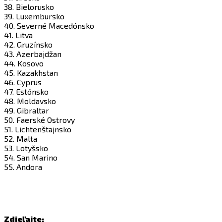
38. Bielorusko
39. Luxembursko
40. Severné Macedónsko
41. Litva
42. Gruzínsko
43. Azerbajdžan
44. Kosovo
45. Kazakhstan
46. Cyprus
47. Estónsko
48. Moldavsko
49. Gibraltar
50. Faerské Ostrovy
51. Lichtenštajnsko
52. Malta
53. Lotyšsko
54. San Marino
55. Andora
Zdieľajte: