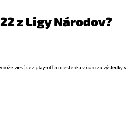
022 z Ligy Národov?
nemôže viesť cez play-off a miestenku v ňom za výsledky v