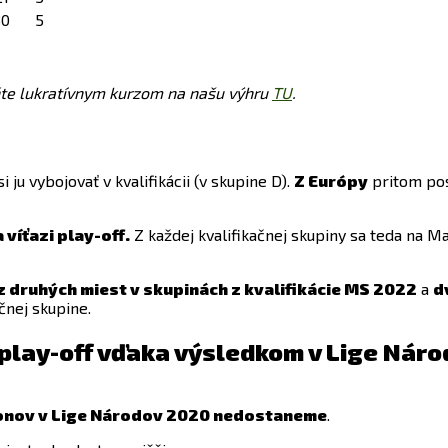
30
5
ňte lukratívnym kurzom na našu výhru
TU
.
 ju vybojovať v kvalifikácii (v skupine D).
Z Európy
pritom po
a víťazi play-off.
Z každej kvalifikačnej skupiny sa teda na M
z druhých miest v skupinách z kvalifikácie MS 2022
a
d
čnej skupine.
play-off vďaka výsledkom v Lige Nár
výkonov v Lige Národov 2020 nedostaneme
.