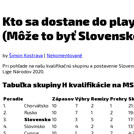
Kto sa dostane do play
(Môže to byť Slovensk
by
Šimon Kostrava
|
Nekomentované
Pri pohľade na našu kvalifikačnú skupinu a postavenie Sloven
Lige Národov 2020.
Tabuľka skupiny H kvalifikácie na M
Poradie
Zápasov
Výhry
Remízy
Prehry
S
1.
Chorvátsko
10
7
2
1
21
2.
Rusko
10
7
1
2
19
3.
Slovensko
10
3
5
2
17
4.
Slovinsko
10
4
2
4
13
5.
Cyprus
10
1
2
7
4: