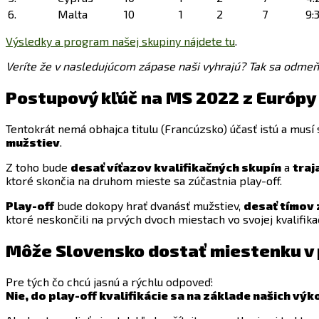
6.
Malta
10
1
2
7
9:
Výsledky a program našej skupiny nájdete tu
.
Veríte že v nasledujúcom zápase naši vyhrajú? Tak sa odme
Postupový kľúč na MS 2022 z Európy
Tentokrát nemá obhajca titulu (Francúzsko) účasť istú a musí si
mužstiev
.
Z toho bude
desať víťazov kvalifikačných skupín
a
traj
ktoré skončia na druhom mieste sa zúčastnia play-off.
Play-off
bude dokopy hrať dvanásť mužstiev,
desať tímov 
ktoré neskončili na prvých dvoch miestach vo svojej kvalifika
Môže Slovensko dostať miestenku v 
Pre tých čo chcú jasnú a rýchlu odpoveď:
Nie, do play-off kvalifikácie sa na základe našich 