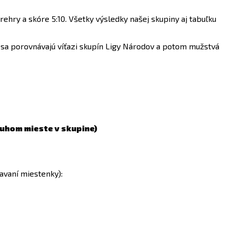
ehry a skóre 5:10. Všetky výsledky našej skupiny aj tabuľku
v sa porovnávajú víťazi skupín Ligy Národov a potom mužstvá
ruhom mieste v skupine)
kavaní miestenky):