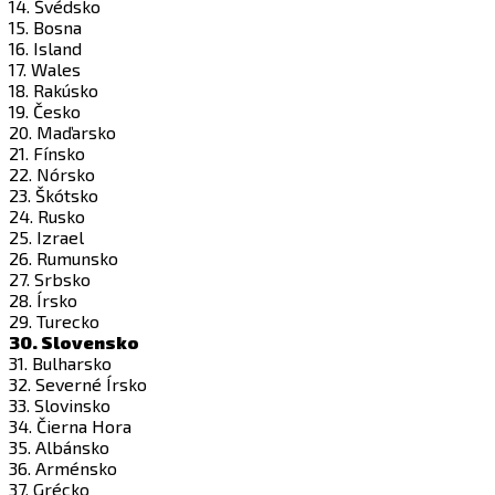
14. Švédsko
15. Bosna
16. Island
17. Wales
18. Rakúsko
19. Česko
20. Maďarsko
21. Fínsko
22. Nórsko
23. Škótsko
24. Rusko
25. Izrael
26. Rumunsko
27. Srbsko
28. Írsko
29. Turecko
30. Slovensko
31. Bulharsko
32. Severné Írsko
33. Slovinsko
34. Čierna Hora
35. Albánsko
36. Arménsko
37. Grécko