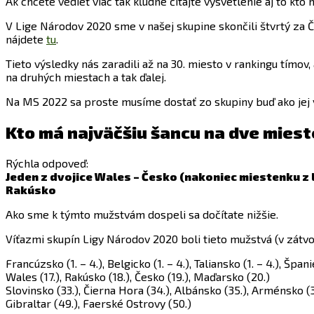
Ak chcete vedieť viac tak kľudne čítajte vysvetlenie aj to kto
V Lige Národov 2020 sme v našej skupine skončili štvrtý za Č
nájdete
tu
.
Tieto výsledky nás zaradili až na 30. miesto v rankingu tímo
na druhých miestach a tak ďalej.
Na MS 2022 sa proste musíme dostať zo skupiny buď ako jej v
Kto má najväčšiu šancu na dve miest
Rýchla odpoveď:
Jeden z dvojice Wales – Česko (nakoniec miestenku z
Rakúsko
Ako sme k týmto mužstvám dospeli sa dočítate nižšie.
Víťazmi skupín Ligy Národov 2020 boli tieto mužstvá (v zátvo
Francúzsko (1. – 4.), Belgicko (1. – 4.), Taliansko (1. – 4.), Špani
Wales (17.), Rakúsko (18.), Česko (19.), Maďarsko (20.)
Slovinsko (33.), Čierna Hora (34.), Albánsko (35.), Arménsko (
Gibraltar (49.), Faerské Ostrovy (50.)