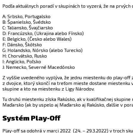
Podľa aktuálnych poradí v skupinách to vyzerá, že na prvých 
A: Srbsko, Portugalsko
B: Španielsko, Švédsko
C: Taliansko, Švajčiarsko
D: Francúzsko, (Ukrajina alebo Fínsko)
E: Belgicko, (Česko alebo Wales)
F: Dánsko, Škótsko
G: Holandsko, Nórsko (alebo Turecko)
H: Chorvátsko, Rusko
I: Anglicko, Poľsko
J: Nemecko, Severné Macedónsko
Z vyššie uvedeného vyplýva, že jednu miestenku do play-off z
z dvojice, ktorý skončí na treťom mieste dostane miestenku 
skupine a kto na miestenku z Ligy Národov.
Tu druhú miestenku získa Rakúsko, ak v kvalifikačnej skupine 
Maďarsko (ak by uspelo aj Maďarsko aj Rakúsko, ďalšie v porad
Systém Play-Off
Play-off sa odohrá v marci 2022 (24. – 29.3.2022) v troch sk