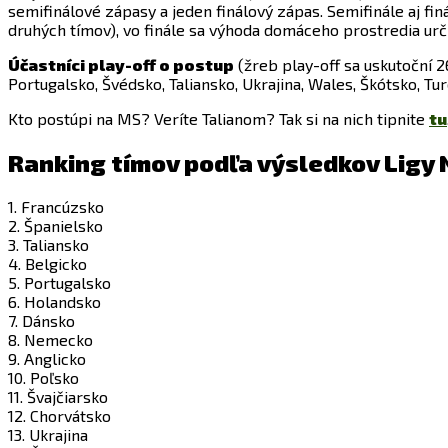
semifinálové zápasy a jeden finálový zápas. Semifinále aj fi
druhých tímov), vo finále sa výhoda domáceho prostredia určí
Účastníci play-off o postup
(žreb play-off sa uskutoční 26
Portugalsko, Švédsko, Taliansko, Ukrajina, Wales, Škótsko, 
Kto postúpi na MS? Veríte Talianom? Tak si na nich tipnite
tu
Ranking tímov podľa výsledkov Ligy
1. Francúzsko
2. Španielsko
3. Taliansko
4. Belgicko
5. Portugalsko
6. Holandsko
7. Dánsko
8. Nemecko
9. Anglicko
10. Poľsko
11. Švajčiarsko
12. Chorvátsko
13. Ukrajina