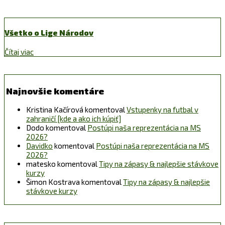
Všetko o Lige Národov
Čítaj viac
Najnovšie komentáre
Kristina Kačírová
komentoval
Vstupenky na futbal v
zahraničí [kde a ako ich kúpiť]
Dodo
komentoval
Postúpi naša reprezentácia na MS
2026?
Davidko
komentoval
Postúpi naša reprezentácia na MS
2026?
matesko
komentoval
Tipy na zápasy & najlepšie stávkove
kurzy
Šimon Kostrava
komentoval
Tipy na zápasy & najlepšie
stávkove kurzy