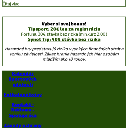
Čítaj viac
Vyber si svoj bonus!
Tipsport: 20€ len za registráciu
Fortuna: 30€ stávka bez rizika (min.kurz 2,00)
Synot Tip: 40€ stávka bez rizika
Hazardné hry predstavujú riziko vysokých finančných strát a
vzniku závislosti. Zákaz hrania hazardných hier osobám
mladším ako 18 rokov.
Kalendár
športových
udalostí
Futbalové kvízy
Kontakt -
Reklama -
Spolupráca
Zásady ochrany