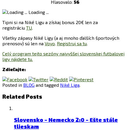
Hlasovalo:
56
Loading ...
Tipni si na Niké Ligu a získaj bonus 20€ len za
registráciu
TU
.
Všetky zápasy Niké Ligy (a aj mnoho ďalších športových
prenosov) sú len na
Voyo
.
Registruj sa tu
.
Celý program tejto sezóny najvyššej slovenskej futbalovej
ligy nájdete tu.
Zdieľajte:
Posted in
BLOG
and tagged
Niké Liga
.
Related Posts
Slovensko – Nemecko 2:0 – Ešte stále
tlieskam