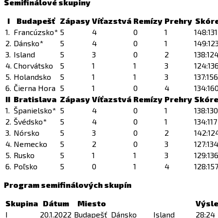
Semifinálové skupiny
I
Budapešť
Zápasy
Víťazstvá
Remízy
Prehry
Skór
1.
Francúzsko*
5
4
0
1
148:131
2.
Dánsko*
5
4
0
1
149:12
3.
Island
5
3
0
2
138:12
4.
Chorvátsko
5
1
1
3
124:13
5.
Holandsko
5
1
1
3
137:156
6.
Čierna Hora
5
1
0
4
134:16
II
Bratislava
Zápasy
Víťazstvá
Remízy
Prehry
Skór
1.
Španielsko*
5
4
0
1
138:130
2.
Švédsko*
5
4
0
1
134:117
3.
Nórsko
5
3
0
2
142:12
4.
Nemecko
5
2
0
3
127:13
5.
Rusko
5
1
1
3
129:13
6.
Poľsko
5
0
1
4
128:15
Program semifinálových skupín
Skupina
Dátum
Miesto
Výsl
I
20.1.2022
Budapešť
Dánsko
Island
28:24