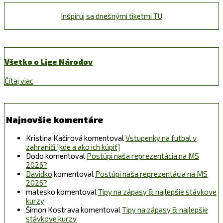
Inšpiruj sa dnešnými tiketmi TU
Všetko o Lige Národov
Čítaj viac
Najnovšie komentáre
Kristina Kačírová
komentoval
Vstupenky na futbal v
zahraničí [kde a ako ich kúpiť]
Dodo
komentoval
Postúpi naša reprezentácia na MS
2026?
Davidko
komentoval
Postúpi naša reprezentácia na MS
2026?
matesko
komentoval
Tipy na zápasy & najlepšie stávkove
kurzy
Šimon Kostrava
komentoval
Tipy na zápasy & najlepšie
stávkove kurzy