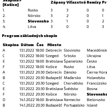
Zápasy
Víťazstvá
Remízy
Pr
[Košice]
1.
Rusko
3
3
0
0
2.
Nórsko
3
2
0
1
3.
Slovensko
3
1
0
2
4.
Litva
3
0
0
3
Program základných skupín
Skupina
Dátum
Čas
Miesto
A
13.1.2022
18:00
Debrecín
Slovinsko
Macedónsk
C
13.1.2022
18:00
Szeged
Srbsko
Ukrajina
E
13.1.2022
18:00
Bratislava
Španielsko
Česko
F
13.1.2022
18:00
Košice
Rusko
Litva
A
13.1.2022
20:30
Debrecín
Dánsko
Čierna Hor
B
13.1.2022
20:30
Budapešť
Maďarsko
Holandsko
C
13.1.2022
20:30
Szeged
Chorvátsko
Francúzsko
E
13.1.2022
20:30
Bratislava
Švédsko
Bosna
F
13.1.2022
20:30
Košice
Nórsko
Slovensk
D
14.1.2022
18:00
Bratislava
Nemecko
Bielorusko
B
14.1.2022
20:30
Budapešť
Portugalsko
Island