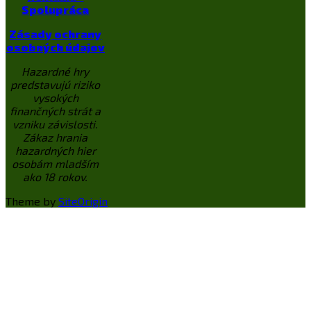
Spolupráca
Zásady ochrany
osobných údajov
Hazardné hry
predstavujú riziko
vysokých
finančných strát a
vzniku závislosti.
Zákaz hrania
hazardných hier
osobám mladším
ako 18 rokov.
Theme by
SiteOrigin