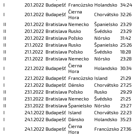
I
20.1.2022
Budapešť
Francúzsko
Holandsko
34:24
Čierna
I
20.1.2022
Budapešť
Chorvátsko
32:26
Hora
II
20.1.2022
Bratislava
Nemecko
Španielsko
23:29
II
20.1.2022
Bratislava
Rusko
Švédsko
23:29
II
20.1.2022
Bratislava
Poľsko
Nórsko
31:42
II
21.1.2022
Bratislava
Rusko
Španielsko
25:26
II
21.1.2022
Bratislava
Poľsko
Švédsko
18:28
II
21.1.2022
Bratislava
Nemecko
Nórsko
23:28
Čierna
I
22.1.2022
Budapešť
Holandsko
30:34
Hora
I
22.1.2022
Budapešť
Francúzsko
Island
21:29
I
22.1.2022
Budapešť
Dánsko
Chorvátsko
27:25
II
23.1.2022
Bratislava
Poľsko
Rusko
29:29
II
23.1.2022
Bratislava
Nemecko
Švédsko
21:25
II
23.1.2022
Bratislava
Španielsko
Nórsko
23:27
I
24.1.2022
Budapešť
Island
Chorvátsko
22:23
I
24.1.2022
Budapešť
Dánsko
Holandsko
35:23
Čierna
I
24.1.2022
Budapešť
Francúzsko
27:36
Hora