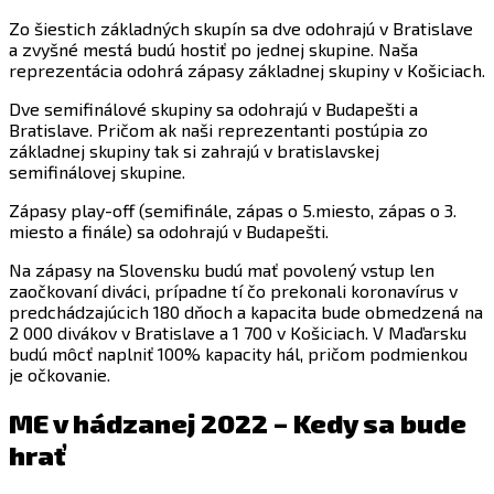
Zo šiestich základných skupín sa dve odohrajú v Bratislave
a zvyšné mestá budú hostiť po jednej skupine. Naša
reprezentácia odohrá zápasy základnej skupiny v Košiciach.
Dve semifinálové skupiny sa odohrajú v Budapešti a
Bratislave. Pričom ak naši reprezentanti postúpia zo
základnej skupiny tak si zahrajú v bratislavskej
semifinálovej skupine.
Zápasy play-off (semifinále, zápas o 5.miesto, zápas o 3.
miesto a finále) sa odohrajú v Budapešti.
Na zápasy na Slovensku budú mať povolený vstup len
zaočkovaní diváci, prípadne tí čo prekonali koronavírus v
predchádzajúcich 180 dňoch a kapacita bude obmedzená na
2 000 divákov v Bratislave a 1 700 v Košiciach. V Maďarsku
budú môcť naplniť 100% kapacity hál, pričom podmienkou
je očkovanie.
ME v hádzanej 2022 – Kedy sa bude
hrať