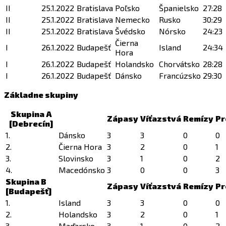
II
25.1.2022
Bratislava
Poľsko
Španielsko
27:28
II
25.1.2022
Bratislava
Nemecko
Rusko
30:29
II
25.1.2022
Bratislava
Švédsko
Nórsko
24:23
Čierna
I
26.1.2022
Budapešť
Island
24:34
Hora
I
26.1.2022
Budapešť
Holandsko
Chorvátsko
28:28
I
26.1.2022
Budapešť
Dánsko
Francúzsko
29:30
Základne skupiny
Skupina A
Zápasy
Víťazstvá
Remízy
Pr
[Debrecín]
1.
Dánsko
3
3
0
0
2.
Čierna Hora
3
2
0
1
3.
Slovinsko
3
1
0
2
4.
Macedónsko
3
0
0
3
Skupina B
Zápasy
Víťazstvá
Remízy
Pr
[Budapešť]
1.
Island
3
3
0
0
2.
Holandsko
3
2
0
1
3.
Maďarsko
3
1
0
2