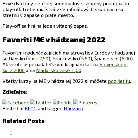
Prvé dva tímy z každej semifinálovej skupiny postúpia do
play-off. Tretie mužstvá v semifinálových skupinách sa
stretnú v zápase o piate miesto.
Play-off sa hrá na jeden víťazný zápas.
Favoriti ME v hádzanej 2022
Favoritmi nadchádzajúcich majstrovstiev Európy v hádzanej
sú Dánsko (
kurz 2,50
), Francúzsko (
5,50
), Španielsko (
6,00
).
Ak veríte usporiadateľským krajinám tak na
Slovensko je
kurz 2000
a na
Maďarsko zase 11,00
.
Všetky kurzy na ME v hádzanej 2022 si môžete
pozrieť tu
.
Zdieľajte:
Posted in
BLOG
and tagged
Hádzana
.
Related Posts