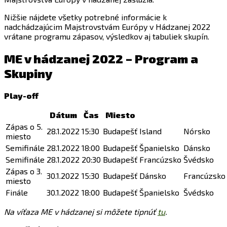
Nižšie nájdete všetky potrebné informácie k
nadchádzajúcim Majstrovstvám Európy v Hádzanej 2022
vrátane programu zápasov, výsledkov aj tabuliek skupín.
ME v hádzanej 2022 – Program a
Skupiny
Play-off
Dátum
Čas
Miesto
Zápas o 5.
28.1.2022
15:30
Budapešť
Island
Nórsko
miesto
Semifinále
28.1.2022
18:00
Budapešť
Španielsko
Dánsko
Semifinále
28.1.2022
20:30
Budapešť
Francúzsko
Švédsko
Zápas o 3.
30.1.2022
15:30
Budapešť
Dánsko
Francúzsko
miesto
Finále
30.1.2022
18:00
Budapešť
Španielsko
Švédsko
Na víťaza ME v hádzanej si môžete tipnúť
tu
.