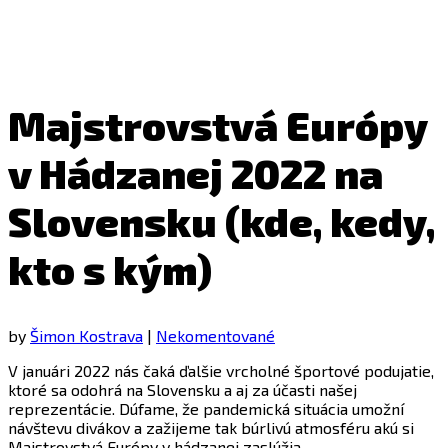
Majstrovstvá Európy
v Hádzanej 2022 na
Slovensku (kde, kedy,
kto s kým)
by
Šimon Kostrava
|
Nekomentované
V januári 2022 nás čaká ďalšie vrcholné športové podujatie,
ktoré sa odohrá na Slovensku a aj za účasti našej
reprezentácie. Dúfame, že pandemická situácia umožní
návštevu divákov a zažijeme tak búrlivú atmosféru akú si
Majstrovstvá Európy v hádzanej zaslúžia.