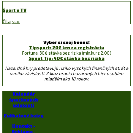
Šport v TV
Čítaj viac
Vyber si svoj bonus!
Tipsport: 20€ len za registráciu
Fortuna: 30€ stávka bez rizika (min.kurz 2,00)
Synot Tip: 40€ stávka bez rizika
Hazardné hry predstavujú riziko vysokých finančných strát a
vzniku závislosti. Zákaz hrania hazardných hier osobám
mladším ako 18 rokov.
Kalendár
športových
udalostí
Futbalové kvízy
Kontakt -
Reklama -