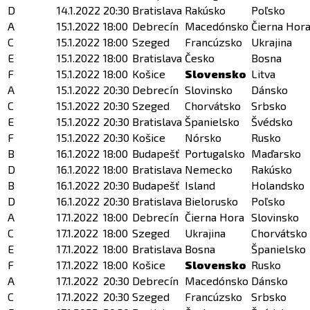
D
14.1.2022
20:30
Bratislava
Rakúsko
Poľsko
A
15.1.2022
18:00
Debrecín
Macedónsko
Čierna Hor
C
15.1.2022
18:00
Szeged
Francúzsko
Ukrajina
E
15.1.2022
18:00
Bratislava
Česko
Bosna
F
15.1.2022
18:00
Košice
Slovensko
Litva
A
15.1.2022
20:30
Debrecín
Slovinsko
Dánsko
C
15.1.2022
20:30
Szeged
Chorvátsko
Srbsko
E
15.1.2022
20:30
Bratislava
Španielsko
Švédsko
F
15.1.2022
20:30
Košice
Nórsko
Rusko
B
16.1.2022
18:00
Budapešť
Portugalsko
Maďarsko
D
16.1.2022
18:00
Bratislava
Nemecko
Rakúsko
B
16.1.2022
20:30
Budapešť
Island
Holandsko
D
16.1.2022
20:30
Bratislava
Bielorusko
Poľsko
A
17.1.2022
18:00
Debrecín
Čierna Hora
Slovinsko
C
17.1.2022
18:00
Szeged
Ukrajina
Chorvátsko
E
17.1.2022
18:00
Bratislava
Bosna
Španielsko
F
17.1.2022
18:00
Košice
Slovensko
Rusko
A
17.1.2022
20:30
Debrecín
Macedónsko
Dánsko
C
17.1.2022
20:30
Szeged
Francúzsko
Srbsko