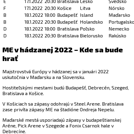
E
17.1.2022
20:30
Bratislava
Česko
Švédsko
F
17.1.2022
20:30
Košice
Litva
Nórsko
B
18.1.2022
18:00
Budapešť
Island
Maďarsko
B
18.1.2022
20:30
Budapešť
Holandsko
Portugalsk
D
18.1.2022
18:00
Bratislava
Poľsko
Nemecko
D
18.1.2022
20:30
Bratislava
Bielorusko
Rakúsko
ME v hádzanej 2022 – Kde sa bude
hrať
Majstrovstvá Európy v hádzanej sa v januári 2022
uskutočnia v Maďarsku a na Slovensku.
Hostiteľskými mestami budú Budapešť, Debrecén, Szeged,
Bratislava a Košice.
V Košiciach sa zápasy odohrajú v Steel Arene. Bratislava
zase privíta zápasy ME na štadióne Ondreja Nepelu.
Maďarské mestá usporiadajú zápasy v budapeštianskej
Aréne, Pick Arene v Szegede a Fonix Csarnok hale v
Debrecíne.