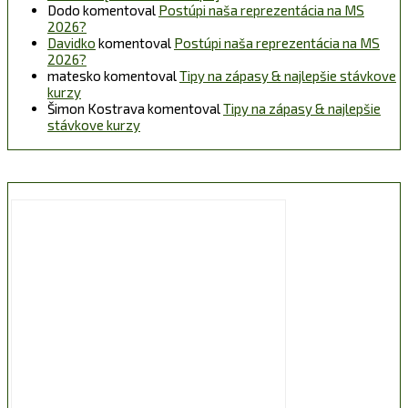
Dodo
komentoval
Postúpi naša reprezentácia na MS
2026?
Davidko
komentoval
Postúpi naša reprezentácia na MS
2026?
matesko
komentoval
Tipy na zápasy & najlepšie stávkove
kurzy
Šimon Kostrava
komentoval
Tipy na zápasy & najlepšie
stávkove kurzy