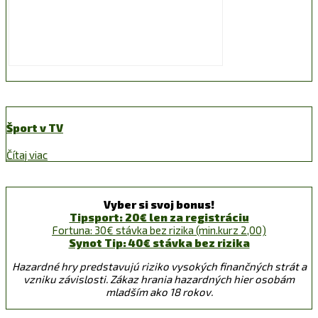
Šport v TV
Čítaj viac
Vyber si svoj bonus!
Tipsport: 20€ len za registráciu
Fortuna: 30€ stávka bez rizika (min.kurz 2,00)
Synot Tip: 40€ stávka bez rizika
Hazardné hry predstavujú riziko vysokých finančných strát a
vzniku závislosti. Zákaz hrania hazardných hier osobám
mladším ako 18 rokov.