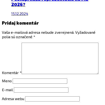
2026?
15.12.2024
Pridaj komentár
Vaša e-mailová adresa nebude zverejnená.
Vyžadované
polia sú označené
*
Komentár
*
Meno
E-mail
Adresa webu