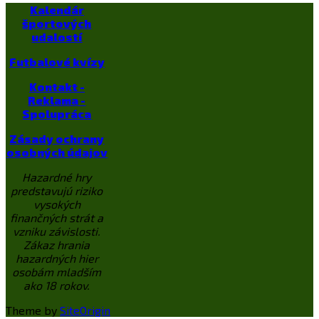
Kalendár
športových
udalostí
Futbalové kvízy
Kontakt -
Reklama -
Spolupráca
Zásady ochrany
osobných údajov
Hazardné hry
predstavujú riziko
vysokých
finančných strát a
vzniku závislosti.
Zákaz hrania
hazardných hier
osobám mladším
ako 18 rokov.
Theme by
SiteOrigin