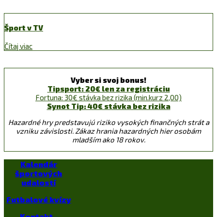
Šport v TV
Čítaj viac
Vyber si svoj bonus!
Tipsport: 20€ len za registráciu
Fortuna: 30€ stávka bez rizika (min.kurz 2,00)
Synot Tip: 40€ stávka bez rizika
Hazardné hry predstavujú riziko vysokých finančných strát a
vzniku závislosti. Zákaz hrania hazardných hier osobám
mladším ako 18 rokov.
Kalendár
športových
udalostí
Futbalové kvízy
Kontakt -