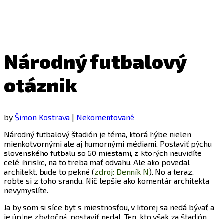
Národný futbalový
otáznik
by
Šimon Kostrava
|
Nekomentované
Národný futbalový štadión je téma, ktorá hýbe nielen
mienkotvornými ale aj humornými médiami. Postaviť pýchu
slovenského futbalu so 60 miestami, z ktorých neuvidíte
celé ihrisko, na to treba mať odvahu. Ale ako povedal
architekt, bude to pekné (
zdroj: Denník N
). No a teraz,
robte si z toho srandu. Nič lepšie ako komentár architekta
nevymyslíte.
Ja by som si síce byt s miestnosťou, v ktorej sa nedá bývať a
je úplne zbytočná, postaviť nedal. Ten, kto však za štadión