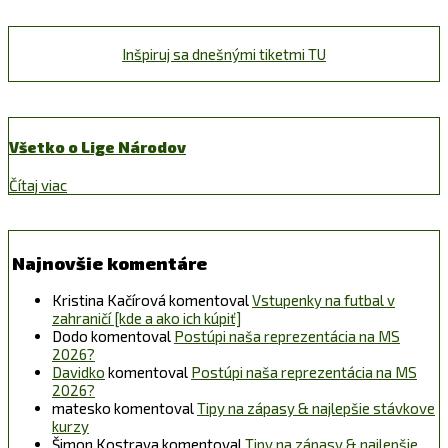
Inšpiruj sa dnešnými tiketmi TU
Všetko o Lige Národov
Čítaj viac
Najnovšie komentáre
Kristina Kačírová
komentoval
Vstupenky na futbal v
zahraničí [kde a ako ich kúpiť]
Dodo
komentoval
Postúpi naša reprezentácia na MS
2026?
Davidko
komentoval
Postúpi naša reprezentácia na MS
2026?
matesko
komentoval
Tipy na zápasy & najlepšie stávkove
kurzy
Šimon Kostrava
komentoval
Tipy na zápasy & najlepšie