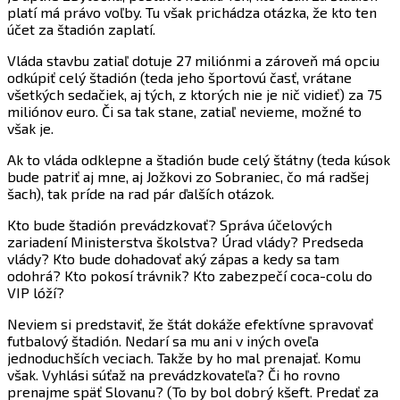
platí má právo voľby. Tu však prichádza otázka, že kto ten
účet za štadión zaplatí.
Vláda stavbu zatiaľ dotuje 27 miliónmi a zároveň má opciu
odkúpiť celý štadión (teda jeho športovú časť, vrátane
všetkých sedačiek, aj tých, z ktorých nie je nič vidieť) za 75
miliónov euro. Či sa tak stane, zatiaľ nevieme, možné to
však je.
Ak to vláda odklepne a štadión bude celý štátny (teda kúsok
bude patriť aj mne, aj Jožkovi zo Sobraniec, čo má radšej
šach), tak príde na rad pár ďalších otázok.
Kto bude štadión prevádzkovať? Správa účelových
zariadení Ministerstva školstva? Úrad vlády? Predseda
vlády? Kto bude dohadovať aký zápas a kedy sa tam
odohrá? Kto pokosí trávnik? Kto zabezpečí coca-colu do
VIP lóží?
Neviem si predstaviť, že štát dokáže efektívne spravovať
futbalový štadión. Nedarí sa mu ani v iných oveľa
jednoduchších veciach. Takže by ho mal prenajať. Komu
však. Vyhlási súťaž na prevádzkovateľa? Či ho rovno
prenajme späť Slovanu? (To by bol dobrý kšeft. Predať za