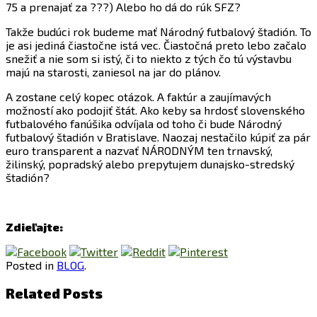
75 a prenajať za ???) Alebo ho dá do rúk SFZ?
Takže budúci rok budeme mať Národný futbalový štadión. To
je asi jediná čiastočne istá vec. Čiastočná preto lebo začalo
snežiť a nie som si istý, či to niekto z tých čo tú výstavbu
majú na starosti, zaniesol na jar do plánov.
A zostane celý kopec otázok. A faktúr a zaujímavých
možností ako podojiť štát. Ako keby sa hrdosť slovenského
futbalového fanúšika odvíjala od toho či bude Národný
futbalový štadión v Bratislave. Naozaj nestačilo kúpiť za pár
euro transparent a nazvať NÁRODNÝM ten trnavský,
žilinský, popradský alebo prepytujem dunajsko-stredský
štadión?
Zdieľajte:
Posted in
BLOG
.
Related Posts