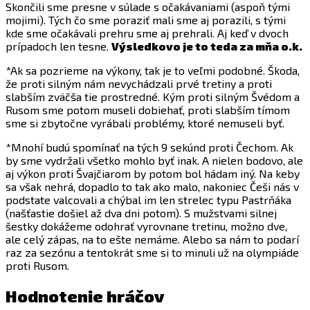
Skončili sme presne v súlade s očakávaniami (aspoň tými
mojimi). Tých čo sme poraziť mali sme aj porazili, s tými
kde sme očakávali prehru sme aj prehrali. Aj keď v dvoch
prípadoch len tesne.
Výsledkovo je to teda za mňa o.k.
*Ak sa pozrieme na výkony, tak je to veľmi podobné. Škoda,
že proti silným nám nevychádzali prvé tretiny a proti
slabším zväčša tie prostredné. Kým proti silným Švédom a
Rusom sme potom museli dobiehať, proti slabším tímom
sme si zbytočne vyrábali problémy, ktoré nemuseli byť.
*Mnohí budú spomínať na tých 9 sekúnd proti Čechom. Ak
by sme vydržali všetko mohlo byť inak. A nielen bodovo, ale
aj výkon proti Švajčiarom by potom bol hádam iný. Na keby
sa však nehrá, dopadlo to tak ako malo, nakoniec Češi nás v
podstate valcovali a chýbal im len strelec typu Pastrňáka
(našťastie došiel až dva dni potom). S mužstvami silnej
šestky dokážeme odohrať vyrovnane tretinu, možno dve,
ale celý zápas, na to ešte nemáme. Alebo sa nám to podarí
raz za sezónu a tentokrát sme si to minuli už na olympiáde
proti Rusom.
Hodnotenie hráčov