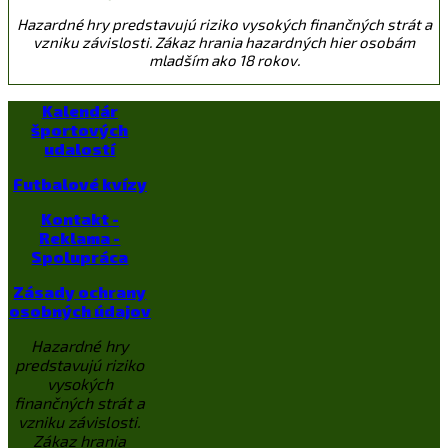
Hazardné hry predstavujú riziko vysokých finančných strát a
vzniku závislosti. Zákaz hrania hazardných hier osobám
mladším ako 18 rokov.
Kalendár
športových
udalostí
Futbalové kvízy
Kontakt -
Reklama -
Spolupráca
Zásady ochrany
osobných údajov
Hazardné hry
predstavujú riziko
vysokých
finančných strát a
vzniku závislosti.
Zákaz hrania