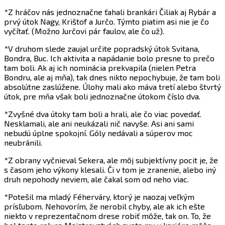
*Z hráčov nás jednoznačne ťahali brankári Čiliak aj Rybár a
prvý útok Nagy, Krištof a Jurčo. Týmto piatim asi nie je čo
vyčítať. (Možno Jurčovi pár faulov, ale čo už).
*V druhom slede zaujal určite popradský útok Svitana,
Bondra, Buc. Ich aktivita a napádanie bolo presne to prečo
tam boli. Ak aj ich nominácia prekvapila (nielen Petra
Bondru, ale aj mňa), tak dnes nikto nepochybuje, že tam boli
absolútne zaslúžene. Úlohy mali ako máva tretí alebo štvrtý
útok, pre mňa však boli jednoznačne útokom číslo dva.
*Zvyšné dva útoky tam boli a hrali, ale čo viac povedať.
Nesklamali, ale ani neukázali nič navyše. Asi ani sami
nebudú úplne spokojní. Góly nedávali a súperov moc
neubránili.
*Z obrany vyčnieval Sekera, ale môj subjektívny pocit je, že
s časom jeho výkony klesali. Či v tom je zranenie, alebo iný
druh nepohody neviem, ale čakal som od neho viac.
*Potešil ma mladý Féherváry, ktorý je naozaj veľkým
prísľubom. Nehovorím, že nerobil chyby, ale ak ich ešte
niekto v reprezentačnom drese robiť môže, tak on. To, že