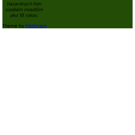
hazardných hier
osobám mladším
ako 18 rokov.
Theme by
SiteOrigin