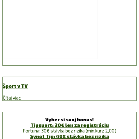
Šport v TV
Čítaj viac
Vyber si svoj bonus!
Tipsport: 20€ len za registráciu
Fortuna: 30€ stávka bez rizika (min.kurz 2,00)
Synot Tip: 40€ stávka bez rizika