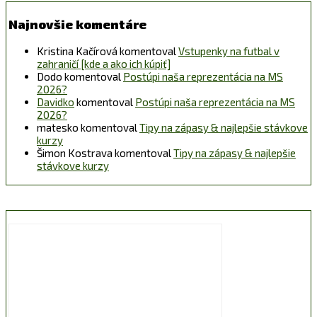
Najnovšie komentáre
Kristina Kačírová
komentoval
Vstupenky na futbal v
zahraničí [kde a ako ich kúpiť]
Dodo
komentoval
Postúpi naša reprezentácia na MS
2026?
Davidko
komentoval
Postúpi naša reprezentácia na MS
2026?
matesko
komentoval
Tipy na zápasy & najlepšie stávkove
kurzy
Šimon Kostrava
komentoval
Tipy na zápasy & najlepšie
stávkove kurzy