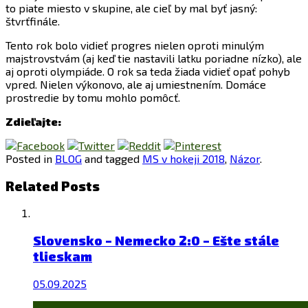
to piate miesto v skupine, ale cieľ by mal byť jasný:
štvrťfinále.
Tento rok bolo vidieť progres nielen oproti minulým
majstrovstvám (aj keď tie nastavili latku poriadne nízko), ale
aj oproti olympiáde. O rok sa teda žiada vidieť opať pohyb
vpred. Nielen výkonovo, ale aj umiestnením. Domáce
prostredie by tomu mohlo pomôcť.
Zdieľajte:
Posted in
BLOG
and tagged
MS v hokeji 2018
,
Názor
.
Related Posts
Slovensko – Nemecko 2:0 – Ešte stále
tlieskam
05.09.2025