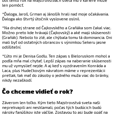
bol tento rok na Majstrovstvách sveta mu v kariére môže
len pomôcť.
*Ďaloga, Jaroš, Grman aj Jánošík hrali nad moje očakávania.
Ďaloga ako štvrtý útočnik vyslovene oslnil.
*Na druhej strane od Čajkovského a Graňáka som čakal viac.
Možno preto kde hrávajú (Čajkovský) a aké majú skúsenosti
(Graňák). Nebolo to zlé, ale chýbala tomu tá dominancia. Oni
mali byť od ostatných obrancov s výnimkou Sekeru jasne
odlíšiteľní.
*Ľúto mi je Denisa Godlu. Ten zápas s Bieloruskom mohol a
podľa mňa mal chytať. Lepší zápas na naberanie skúsenosti
mu už vymyslieť nejde. A aj keď s vyzdravením Konráda a
Laca, plus Hudečkovým návratom máme v reprezentácii
pretlak, tak mať do zásoby o jedného muža viac do bránky,
nikdy nezaškodí.
Čo chceme vidieť o rok?
Záverom len toľko. Kým tieto Majstrovstvá sveta naši
neprekvapili ani nesklamali, počas tých budúcich budú
nároky fanúšikov iste väčšie. Zostavou to asi bude opäť na