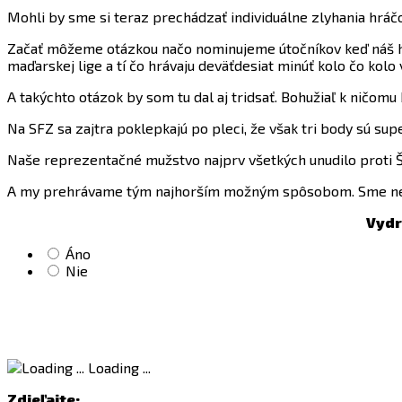
Mohli by sme si teraz prechádzať individuálne zlyhania hráčo
Začať môžeme otázkou načo nominujeme útočníkov keď náš her
maďarskej lige a tí čo hrávaju deväťdesiat minúť kolo čo kolo 
A takýchto otázok by som tu dal aj tridsať. Bohužiaľ k ničomu 
Na SFZ sa zajtra poklepkajú po pleci, že však tri body sú sup
Naše reprezentačné mužstvo najprv všetkých unudilo proti Š
A my prehrávame tým najhorším možným spôsobom. Sme nepou
Vydr
Áno
Nie
Loading ...
Zdieľajte: