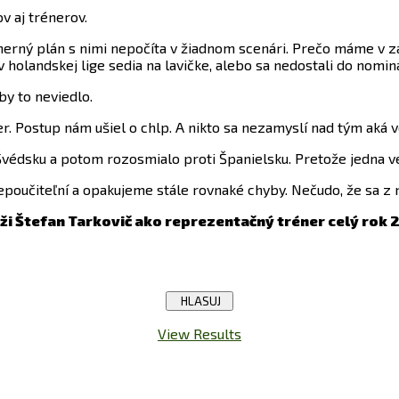
v aj trénerov.
ný plán s nimi nepočíta v žiadnom scenári. Prečo máme v zák
v holandskej lige sedia na lavičke, alebo sa nedostali do nomin
by to neviedlo.
er. Postup nám ušiel o chlp. A nikto sa nezamyslí nad tým aká v
védsku a potom rozosmialo proti Španielsku. Pretože jedna ve
čiteľní a opakujeme stále rovnaké chyby. Nečudo, že sa z n
ži Štefan Tarkovič ako reprezentačný tréner celý rok 
View Results