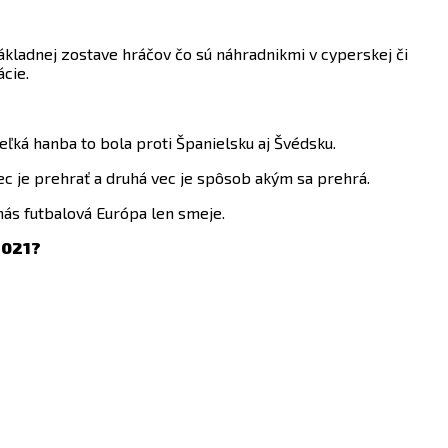
ladnej zostave hráčov čo sú náhradnikmi v cyperskej či
ácie.
eľká hanba to bola proti Španielsku aj Švédsku.
c je prehrať a druhá vec je spôsob akým sa prehrá.
ás futbalová Európa len smeje.
2021?