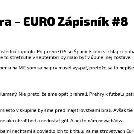
hra – EURO Zápisník #8
ednú kapitolu. Po prehre 0:5 so Španielskom si chlapci pobal
že to stretnutie v septembri by malo byť v úplne inej zostave.
enia na ME som sa najprv musel vyspať, pretože sa to nepíše
amaný. Nie preto, že sme opäť prehrali. Prehry k futbalu patr
e miesto v skupine by sme pred majstrovstvami brali. Avšak tie d
 nejako uhrať bod a nedostať gól. A ani to nám nevychádza.
bami nechtami a doviedlo ich to k titulu na majstrovstvách Euró