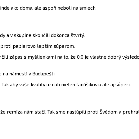
 inde ako doma, ale aspoň neboli na smiech.
y a v skupine skončili dokonca štvrtý.
j proti papierovo lepším súperom.
li zápas s myšlienkami na to, že 0:0 je vlastne dobrý výsledok
e na námestí v Budapešti.
 Tak aby vaše kvality uznali nielen fanúšikovia ale aj súperi.
 že remíza nám stačí. Tak sme nastúpili proti Švédom a prehra