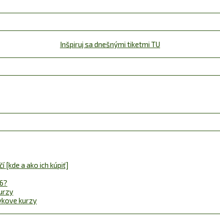
Inšpiruj sa dnešnými tiketmi TU
 [kde a ako ich kúpiť]
26?
urzy
ávkove kurzy