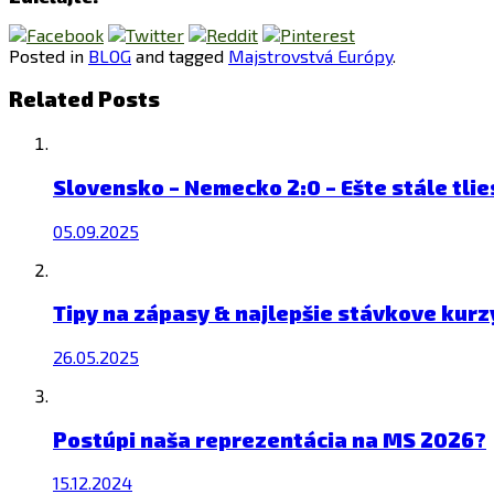
Posted in
BLOG
and tagged
Majstrovstvá Európy
.
Related Posts
Slovensko – Nemecko 2:0 – Ešte stále tli
05.09.2025
Tipy na zápasy & najlepšie stávkove kurz
26.05.2025
Postúpi naša reprezentácia na MS 2026?
15.12.2024