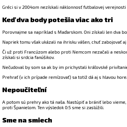
Gréci si v 2004om nezískali náklonnosť futbalovej verejnosti
Keď dva body potešia viac ako tri
Porovnajme sa napríklad s Maďarskom. Oni získali len dva bod
Napriek tomu však ukázali na ihrisku vášen, chuť zabojovať a
Či už proti Francúzom alebo proti Nemcom nezačali a neskonči
získali si srdcia fanúšikov.
Nečudoval by som sa ak by im prichystali kráľovské privítani
Prehrať (v ich prípade remízovať) sa totiž dá aj s hlavou hore.
Nepoučiteľní
A potom sú prehry ako tá naša. Nastúpiť a brániť lebo vieme,
proti Španielom. Ten výsledok 0:5 sme si zaslúžili.
Sme na smiech