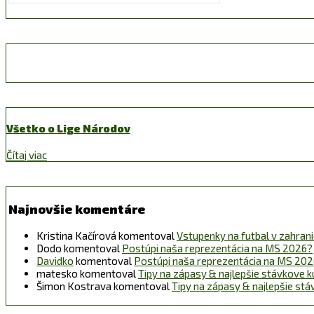
Všetko o Lige Národov
Čítaj viac
Najnovšie komentáre
Kristina Kačírová
komentoval
Vstupenky na futbal v zahraničí
Dodo
komentoval
Postúpi naša reprezentácia na MS 2026?
Davidko
komentoval
Postúpi naša reprezentácia na MS 20
matesko
komentoval
Tipy na zápasy & najlepšie stávkove k
Šimon Kostrava
komentoval
Tipy na zápasy & najlepšie st