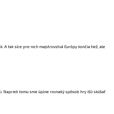
. A tak síce pre nich majstrovstvá Európy končia tiež, ale
li. Napriek tomu sme úplne rovnaký spôsob hry išli skúšať