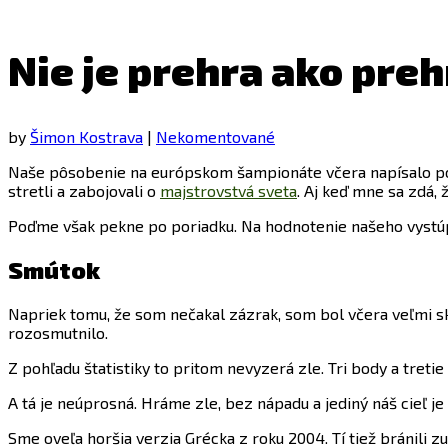
Nie je prehra ako pre
by
Šimon Kostrava
|
Nekomentované
Naše pôsobenie na európskom šampionáte včera napísalo posl
stretli a zabojovali o
majstrovstvá sveta
. Aj keď mne sa zdá, 
Poďme však pekne po poriadku. Na hodnotenie našeho vystúp
Smútok
Napriek tomu, že som nečakal zázrak, som bol včera veľmi skl
rozosmutnilo.
Z pohľadu štatistiky to pritom nevyzerá zle. Tri body a treti
A tá je neúprosná. Hráme zle, bez nápadu a jediný náš cieľ je
Sme oveľa horšia verzia Grécka z roku 2004. Tí tiež bránili zu