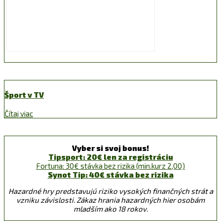
Šport v TV
Čítaj viac
Vyber si svoj bonus!
Tipsport: 20€ len za registráciu
Fortuna: 30€ stávka bez rizika (min.kurz 2,00)
Synot Tip: 40€ stávka bez rizika
Hazardné hry predstavujú riziko vysokých finančných strát a
vzniku závislosti. Zákaz hrania hazardných hier osobám
mladším ako 18 rokov.