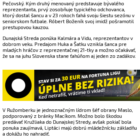
Pečovský. Kým druhý menovaný predstavuje bývalého
reprezentanta, prvý zosobňuje typického odchovanca,
ktorý dostal šancu a v 23 rokoch ťahá svoju šiestu sezónu v
seniorskom futbale. Róbert Boženík svoj imidž pošramotil
prestupovou kauzou.
Dunajská Streda ponúka Kalmára a Vidu, reprezentantov v
dobrom veku. Predajom Huka a Šatku vznikla šanca pre
mladých hráčov z reprezentačnej 21-tky a možno očakávať,
že sa na juhu Slovenska stane ťahúňom aj jeden zo zadákov.
V Ružomberku je jednoznačným lídrom šéf obrany Maslo,
podporovaný z bránky Macíkom. Možno bolo škodou
predávať Kružliaka do Dunajskej Stredy, avšak pokiaľ bola
ponuka zaujímavá, Liptáci majú dobrú mládežnícku základňu
a dokážu ho nahradiť.