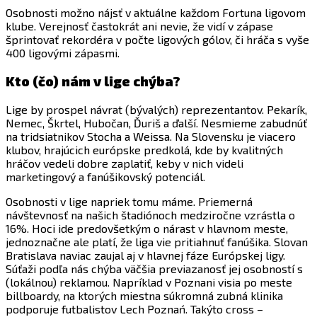
Osobnosti možno nájsť v aktuálne každom Fortuna ligovom
klube. Verejnosť častokrát ani nevie, že vidí v zápase
šprintovať rekordéra v počte ligových gólov, či hráča s vyše
400 ligovými zápasmi.
Kto (čo) nám v lige chýba?
Lige by prospel návrat (bývalých) reprezentantov. Pekarík,
Nemec, Škrtel, Hubočan, Ďuriš a ďalší. Nesmieme zabudnúť
na tridsiatnikov Stocha a Weissa. Na Slovensku je viacero
klubov, hrajúcich európske predkolá, kde by kvalitných
hráčov vedeli dobre zaplatiť, keby v nich videli
marketingový a fanúšikovský potenciál.
Osobnosti v lige napriek tomu máme. Priemerná
návštevnosť na našich štadiónoch medziročne vzrástla o
16%. Hoci ide predovšetkým o nárast v hlavnom meste,
jednoznačne ale platí, že liga vie pritiahnuť fanúšika. Slovan
Bratislava naviac zaujal aj v hlavnej fáze Európskej ligy.
Súťaži podľa nás chýba väčšia previazanosť jej osobností s
(lokálnou) reklamou. Napríklad v Poznani visia po meste
billboardy, na ktorých miestna súkromná zubná klinika
podporuje futbalistov Lech Poznań. Takýto cross –