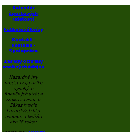
Kalendár
športových
udalostí
Futbalové kvízy
Kontakt -
Reklama -
Spolupráca
Zásady ochrany
osobných údajov
Hazardné hry
predstavujú riziko
vysokých
finančných strát a
vzniku závislosti.
Zákaz hrania
hazardných hier
osobám mladším
ako 18 rokov.
Theme by
SiteOrigin