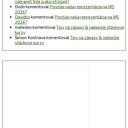
zahraničí [kde a ako ich kúpiť]
Dodo
komentoval
Postúpi naša reprezentácia na MS
2026?
Davidko
komentoval
Postúpi naša reprezentácia na MS
2026?
matesko
komentoval
Tipy na zápasy & najlepšie stávkove
kurzy
Šimon Kostrava
komentoval
Tipy na zápasy & najlepšie
stávkove kurzy