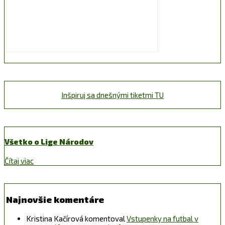
Inšpiruj sa dnešnými tiketmi TU
Všetko o Lige Národov
Čítaj viac
Najnovšie komentáre
Kristina Kačírová
komentoval
Vstupenky na futbal v