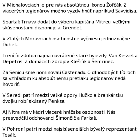
V Michalovciach je pre nás absolútnou ikonou Žofčák. Z
viacerých legionárov možno vyzdvihnúť napríklad Savvidisa.
Spartak Trnava dodal do výberu kapitána Mitreu, veľkými
skúsenosťami disponuje aj Grendel.
V Zlatých Moravciach osobnostne vyčnieva jednoznačne
Ďubek.
Trenčín zdobia najmä navrátené staré hviezdy: Van Kessel a
Depetris. Z domácich zdrojov Kleščík a Šemrinec.
Za Senicu sme nominovali Castenadu. O dlhodobých lídroch
sa vzhľadom ku absolútnemu pretlaku legionárov nedá
hovoriť.
V Seredi patrí medzi veľké opory Hučko a brankársku
dvojku robí skúsený Penksa.
Aj Nitra má v kádri viaceré hráčske osobnosti. Nás
presvedčili odchovanci Šimončič a Farkaš.
V Pohroní patrí medzi najskúsenejších bývalý reprezentant
Tesák.