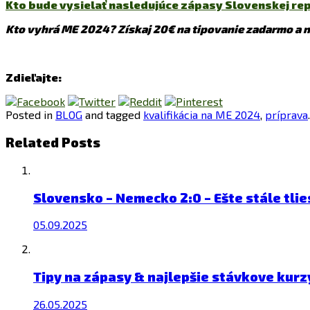
Kto bude vysielať nasledujúce zápasy Slovenskej rep
Kto vyhrá ME 2024? Získaj 20€ na tipovanie zadarmo a n
Zdieľajte:
Posted in
BLOG
and tagged
kvalifikácia na ME 2024
,
príprava
.
Related Posts
Slovensko – Nemecko 2:0 – Ešte stále tli
05.09.2025
Tipy na zápasy & najlepšie stávkove kurz
26.05.2025