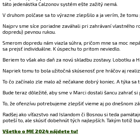
táto jedenástka Calzonov systém ešte zažitý nemá.
V druhom polčase sa to výrazne zlepšilo a ja verím, že tomu
Najprv sme síce poriadne zaváhali pri zahrávaní vlastného ro
dopredu) pevnou rukou.
Smerom dopredu nám viazla súhra, pričom mne sa moc nepáčil
sa prejsť individuálne. K úspechu to pritom neviedlo.
Beriem to však ako daň za novú skladbu zostavy. Lobotku a Ha
Napriek tomu to bola užitočná skúsenosť pre hráčov aj realiz
To čo začínalo zle malo až nečakane dobrý koniec. A týka sa t
Bude teraz dôležité, aby sme v Marci dostali šancu zahrať s
To, že ofenzívu potrebujeme zlepšiť vieme aj po dnešnom záp
Radšej ako víťazstvo nad Islandom či Bosnou si teda pamätajm
poteší to, ale skúsiť dobehnút tých najlepších. Takým totiž
Všetko o ME 2024 nájdete tu!