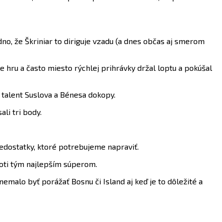
dno, že Škriniar to diriguje vzadu (a dnes občas aj smerom
hru a často miesto rýchlej prihrávky držal loptu a pokúšal
e talent Suslova a Bénesa dokopy.
li tri body.
nedostatky, ktoré potrebujeme napraviť.
roti tým najlepším súperom.
malo byť porážať Bosnu či Island aj keď je to dôležité a