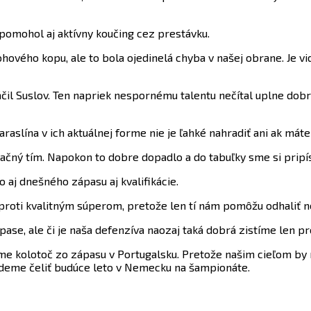
 pomohol aj aktívny koučing cez prestávku.
hového kopu, ale to bola ojedinelá chyba v našej obrane. Je vi
 Suslov. Ten napriek nespornému talentu nečítal uplne dobre 
raslína v ich aktuálnej forme nie je ľahké nahradiť ani ak mát
ačný tím. Napokon to dobre dopadlo a do tabuľky sme si pripísa
o aj dnešného zápasu aj kvalifikácie.
i proti kvalitným súperom, pretože len tí nám pomôžu odhaliť 
ase, ale či je naša defenzíva naozaj taká dobrá zistíme len p
e kolotoč zo zápasu v Portugalsku. Pretože našim cieľom by ne
 budeme čeliť budúce leto v Nemecku na šampionáte.