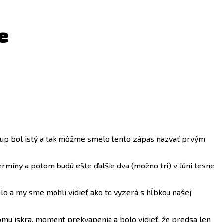
e
tup bol istý a tak môžme smelo tento zápas nazvať prvým
rmíny a potom budú ešte ďalšie dva (možno tri) v Júni tesne
talo a my sme mohli vidieť ako to vyzerá s hĺbkou našej
mu iskra, moment prekvapenia a bolo vidieť, že predsa len