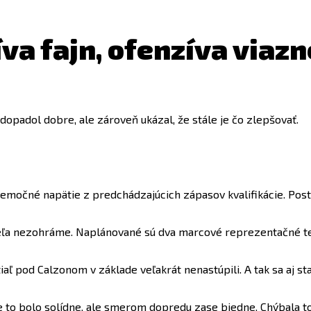
va fajn, ofenzíva viazn
opadol dobre, ale zároveň ukázal, že stále je čo zlepšovať.
emočné napätie z predchádzajúcich zápasov kvalifikácie. Pos
h veľa nezohráme. Naplánované sú dva marcové reprezentačné te
tiaľ pod Calzonom v základe veľakrát nenastúpili. A tak sa aj s
 to bolo solídne, ale smerom dopredu zase biedne. Chýbala to