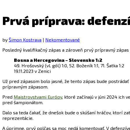
Prvá príprava: defenzí
by
Šimon Kostrava
|
Nekomentované
Posledný kvalifikačný zápas a zároveň prvý prípravný zápas d
Bosna a Hercegovina – Slovensko 1:2
49. Hrošovský (vl. gól) 1:0, 52. Boženík 1:1, 71. Šatka 1:2
19.11.2023 v Zenici
Už pred zápasom bolo jasné, že tento zápas bude postrádať 
prípravným zápasom.
Pred
Majstrovstvami Európy
, ktoré začínajú v júni 2024 ic
pred šampionátom.
Dalo sa teda čakať, že dnešok bude o skúšaní hráčov, ktorí za
reprezentácie.
A úprimne, prvý polčas sa moc nedá komentovať. V defenzíve