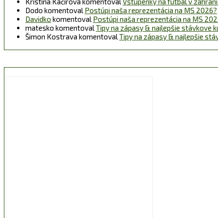
Kristina Kačírová
komentoval
Vstupenky na futbal v zahraničí
Dodo
komentoval
Postúpi naša reprezentácia na MS 2026?
Davidko
komentoval
Postúpi naša reprezentácia na MS 20
matesko
komentoval
Tipy na zápasy & najlepšie stávkove k
Šimon Kostrava
komentoval
Tipy na zápasy & najlepšie st