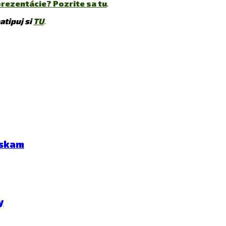
rezentácie? Pozrite sa tu
.
atipuj si
TU
.
eskam
y