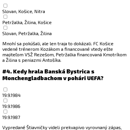
Slovan, Košice, Nitra
Petržalka, Žilina, Košice
Slovan, Petržalka, Žilina
Mnohí sa pokúšali, ale len traja to dokázali. FC Košice
vedené trénerom Kozákom a financované vtedy ešte
majiteľom VSŽ Rezešom, Petržalka financovaná Kmotríkom
a Žilina s peniazmi Antošíka.
#4.
Kedy hrala Banská Bystrica s
Monchengladbachom v pohári UEFA?
19.9.1984
19.9.1986
19.9.1987
Vypredané Štiavničky videli prekvapivo vyrovnaný zápas,