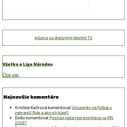
Inšpiruj sa dnešnými tiketmi TU
Všetko o Lige Národov
Čítaj viac
Najnovšie komentáre
Kristina Kačírová
komentoval
Vstupenky na futbal v
zahraničí [kde a ako ich kúpiť]
Dodo
komentoval
Postúpi naša reprezentácia na MS
2026?