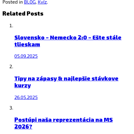
Posted in
BLOG
,
Kvíz
.
Related Posts
Slovensko – Nemecko 2:0 – Ešte stále
tlieskam
05.09.2025
Tipy na zápasy & najlepšie stávkove
kurzy
26.05.2025
Postúpi naša reprezentácia na MS
2026?