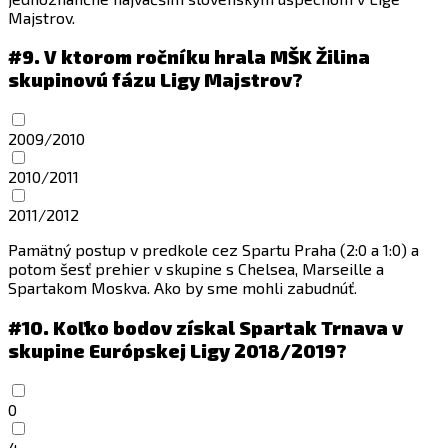
Majstrov.
#9.
V ktorom ročníku hrala MŠK Žilina
skupinovú fázu Ligy Majstrov?
2009/2010
2010/2011
2011/2012
Pamätný postup v predkole cez Spartu Praha (2:0 a 1:0) a
potom šesť prehier v skupine s Chelsea, Marseille a
Spartakom Moskva. Ako by sme mohli zabudnúť.
#10.
Koľko bodov získal Spartak Trnava v
skupine Európskej Ligy 2018/2019?
0
4