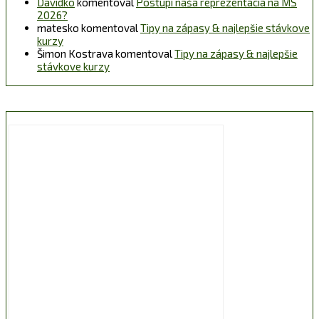
Davidko
komentoval
Postúpi naša reprezentácia na MS
2026?
matesko
komentoval
Tipy na zápasy & najlepšie stávkove
kurzy
Šimon Kostrava
komentoval
Tipy na zápasy & najlepšie
stávkove kurzy