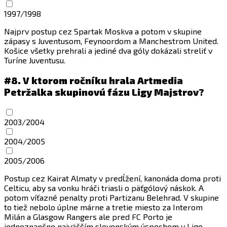
1997/1998
Najprv postup cez Spartak Moskva a potom v skupine
zápasy s Juventusom, Feynoordom a Manchestrom United.
Košice všetky prehrali a jediné dva góly dokázali streliť v
Turíne Juventusu.
#8.
V ktorom ročníku hrala Artmedia
Petržalka skupinovú fázu Ligy Majstrov?
2003/2004
2004/2005
2005/2006
Postup cez Kairat Almaty v predĺžení, kanonáda doma proti
Celticu, aby sa vonku hráči triasli o päťgólový náskok. A
potom víťazné penalty proti Partizanu Belehrad. V skupine
to tiež nebolo úplne márne a tretie miesto za Interom
Milán a Glasgow Rangers ale pred FC Porto je
jednoznančne najväčším slovenským úspechom v Lige