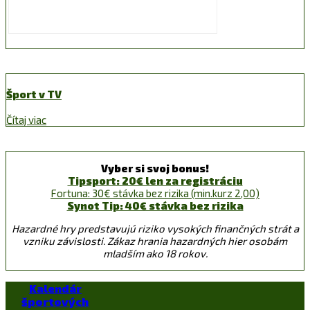
Šport v TV
Čítaj viac
Vyber si svoj bonus!
Tipsport: 20€ len za registráciu
Fortuna: 30€ stávka bez rizika (min.kurz 2,00)
Synot Tip: 40€ stávka bez rizika
Hazardné hry predstavujú riziko vysokých finančných strát a
vzniku závislosti. Zákaz hrania hazardných hier osobám
mladším ako 18 rokov.
Kalendár
športových