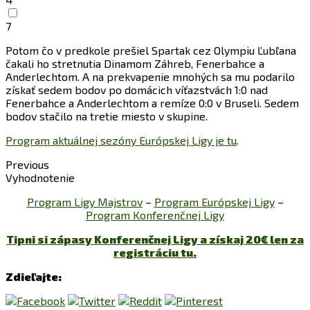
7
Potom čo v predkole prešiel Spartak cez Olympiu Ľubľana
čakali ho stretnutia Dinamom Záhreb, Fenerbahce a
Anderlechtom. A na prekvapenie mnohých sa mu podarilo
získať sedem bodov po domácich víťazstvách 1:0 nad
Fenerbahce a Anderlechtom a remíze 0:0 v Bruseli. Sedem
bodov stačilo na tretie miesto v skupine.
Program aktuálnej sezóny Európskej Ligy je tu
.
Previous
Vyhodnotenie
Program Ligy Majstrov
–
Program Európskej Ligy
–
Program Konferenčnej Ligy
Tipni si zápasy Konferenčnej Ligy a získaj 20€ len za
registráciu tu.
Zdieľajte: