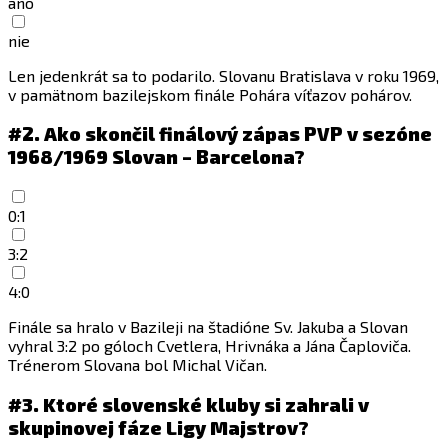
áno
nie
Len jedenkrát sa to podarilo. Slovanu Bratislava v roku 1969,
v pamätnom bazilejskom finále Pohára víťazov pohárov.
#2.
Ako skončil finálový zápas PVP v sezóne
1968/1969 Slovan – Barcelona?
0:1
3:2
4:0
Finále sa hralo v Bazileji na štadióne Sv. Jakuba a Slovan
vyhral 3:2 po góloch Cvetlera, Hrivnáka a Jána Čaploviča.
Trénerom Slovana bol Michal Vičan.
#3.
Ktoré slovenské kluby si zahrali v
skupinovej fáze Ligy Majstrov?