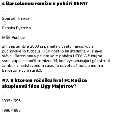
s Barcelonou remízu v pohári UEFA?
Spartak Trnava
Banská Bystrica
MŠK Púchov
24. septembra 2003 si pamätajú všetci fanúšikovia
púchovského futbalu. MŠK hostilo na štadióne v Trnave
slávnu Barcelonu v prvom kole pohára UEFA. A čuduj sa
svet, zápas skončil remízou 1:1, keď vyrovnávajúci gól strelil
Jambor v nadstavenom čase. To odveta už bola o inom a
Barcelona vyhrala 8:0.
#7.
V ktorom ročníku hral FC Košice
skupinovú fázu Ligy Majstrov?
1995/1996
1996/1997