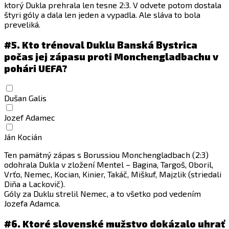
ktorý Dukla prehrala len tesne 2:3. V odvete potom dostala
štyri góly a dala len jeden a vypadla. Ale sláva to bola
preveliká.
#5.
Kto trénoval Duklu Banská Bystrica
počas jej zápasu proti Monchengladbachu v
pohári UEFA?
Dušan Galis
Jozef Adamec
Ján Kocián
Ten pamätný zápas s Borussiou Monchengladbach (2:3)
odohrala Dukla v zložení Mentel – Bagina, Targoš, Oboril,
Vrťo, Nemec, Kocian, Kinier, Takáč, Miškuf, Majzlik (striedali
Diňa a Lackovič).
Góly za Duklu strelil Nemec, a to všetko pod vedením
Jozefa Adamca.
#6.
Ktoré slovenské mužstvo dokázalo uhrať