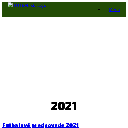
Skip
Menu
to
content
2021
Futbalové predpovede 2021