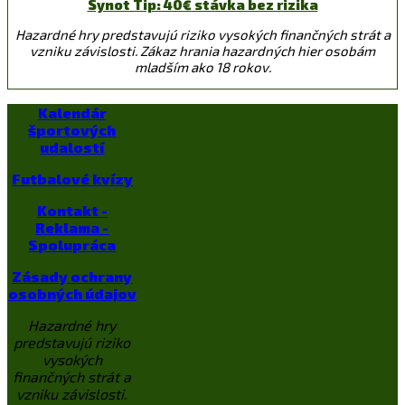
Synot Tip: 40€ stávka bez rizika
Hazardné hry predstavujú riziko vysokých finančných strát a
vzniku závislosti. Zákaz hrania hazardných hier osobám
mladším ako 18 rokov.
Kalendár
športových
udalostí
Futbalové kvízy
Kontakt -
Reklama -
Spolupráca
Zásady ochrany
osobných údajov
Hazardné hry
predstavujú riziko
vysokých
finančných strát a
vzniku závislosti.