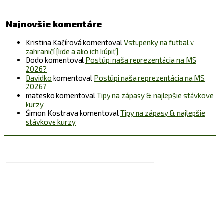
Najnovšie komentáre
Kristina Kačírová
komentoval
Vstupenky na futbal v
zahraničí [kde a ako ich kúpiť]
Dodo
komentoval
Postúpi naša reprezentácia na MS
2026?
Davidko
komentoval
Postúpi naša reprezentácia na MS
2026?
matesko
komentoval
Tipy na zápasy & najlepšie stávkove
kurzy
Šimon Kostrava
komentoval
Tipy na zápasy & najlepšie
stávkove kurzy