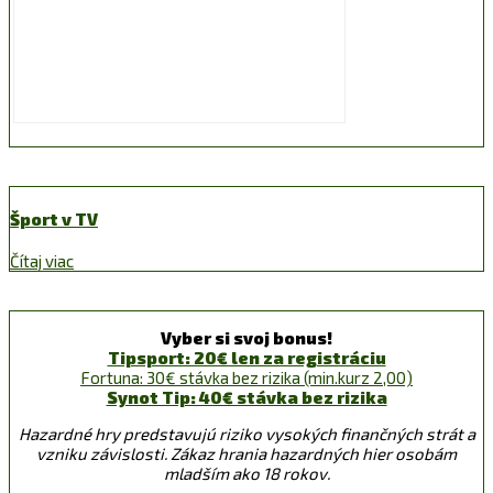
Šport v TV
Čítaj viac
Vyber si svoj bonus!
Tipsport: 20€ len za registráciu
Fortuna: 30€ stávka bez rizika (min.kurz 2,00)
Synot Tip: 40€ stávka bez rizika
Hazardné hry predstavujú riziko vysokých finančných strát a
vzniku závislosti. Zákaz hrania hazardných hier osobám
mladším ako 18 rokov.