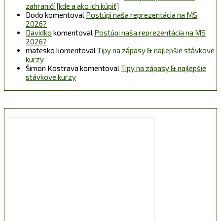
zahraničí [kde a ako ich kúpiť]
Dodo
komentoval
Postúpi naša reprezentácia na MS
2026?
Davidko
komentoval
Postúpi naša reprezentácia na MS
2026?
matesko
komentoval
Tipy na zápasy & najlepšie stávkove
kurzy
Šimon Kostrava
komentoval
Tipy na zápasy & najlepšie
stávkove kurzy