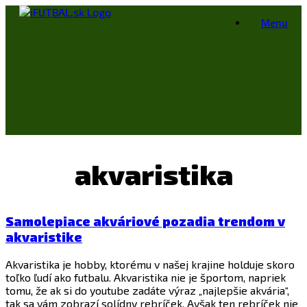
Skip
Menu
to
content
akvaristika
Samolepiace akváriové pozadia trendom v
akvaristike
Akvaristika je hobby, ktorému v našej krajine holduje skoro
toľko ľudí ako futbalu. Akvaristika nie je športom, napriek
tomu, že ak si do youtube zadáte výraz „najlepšie akvária“,
tak sa vám zobrazí solídny rebríček. Avšak ten rebríček nie