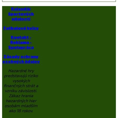
Kalendár
športových
udalostí
Futbalové kvízy
Kontakt -
Reklama -
Spolupráca
Zásady ochrany
osobných údajov
Hazardné hry
predstavujú riziko
vysokých
finančných strát a
vzniku závislosti.
Zákaz hrania
hazardných hier
osobám mladším
ako 18 rokov.