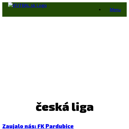
Skip
Menu
to
content
česká liga
Zaujalo nás: FK Pardubice