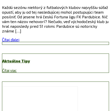
Každú sezónu niektorý z futbalových klubov najvyššiu súťaž
opustí, aby ju od tej nasledujúcej mohol postupujúci team
posilniť. Od jesene hrá českú Fortuna ligu FK Pardubice. Nič
vám ten názov nehovorí? Nečudo, veď východočeský klub ju
hral naposledy pred 51 rokmi. Pardubice sú notoricky
známe […]
Čítaj ďalej
Aktuálne Tipy
Čítaj viac