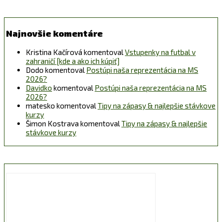
Najnovšie komentáre
Kristina Kačírová
komentoval
Vstupenky na futbal v
zahraničí [kde a ako ich kúpiť]
Dodo
komentoval
Postúpi naša reprezentácia na MS
2026?
Davidko
komentoval
Postúpi naša reprezentácia na MS
2026?
matesko
komentoval
Tipy na zápasy & najlepšie stávkove
kurzy
Šimon Kostrava
komentoval
Tipy na zápasy & najlepšie
stávkove kurzy