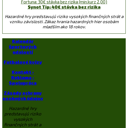
Fortuna: 30€ stávka bez rizika (min.kurz 2,00)
Synot Tip: 40€ stávka bez rizika
Hazardné hry predstavujú riziko vysokých finančných strát a
vzniku závislosti. Zákaz hrania hazardných hier osobám
mladším ako 18 rokov.
Kalendár
športových
udalostí
Futbalové kvízy
Kontakt -
Reklama -
Spolupráca
Zásady ochrany
osobných údajov
Hazardné hry
predstavujú riziko
vysokých
finančných strát a