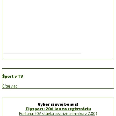
Šport v TV
Čítaj viac
Vyber si svoj bonus!
Tipsport: 20€ len za registráciu
Fortuna: 30€ stávka bez rizika (min.kurz 2,00)