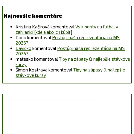
Najnovšie komentáre
Kristina Kačírová
komentoval
Vstupenky na futbal v
zahraničí [kde a ako ich kúpiť]
Dodo
komentoval
Postúpi naša reprezentácia na MS
2026?
Davidko
komentoval
Postúpi naša reprezentácia na MS
2026?
matesko
komentoval
Tipy na zápasy & najlepšie stávkove
kurzy
Šimon Kostrava
komentoval
Tipy na zápasy & najlepšie
stávkove kurzy