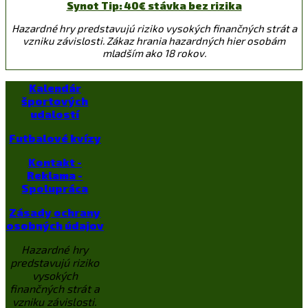
Synot Tip: 40€ stávka bez rizika
Hazardné hry predstavujú riziko vysokých finančných strát a
vzniku závislosti. Zákaz hrania hazardných hier osobám
mladším ako 18 rokov.
Kalendár
športových
udalostí
Futbalové kvízy
Kontakt -
Reklama -
Spolupráca
Zásady ochrany
osobných údajov
Hazardné hry
predstavujú riziko
vysokých
finančných strát a
vzniku závislosti.