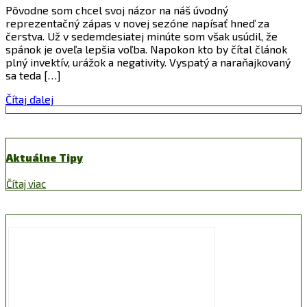
Pôvodne som chcel svoj názor na náš úvodný
reprezentačný zápas v novej sezóne napísať hneď za
čerstva. Už v sedemdesiatej minúte som však usúdil, že
spánok je oveľa lepšia voľba. Napokon kto by čítal článok
plný invektív, urážok a negativity. Vyspatý a naraňajkovaný
sa teda […]
Čítaj ďalej
Aktuálne Tipy
Čítaj viac