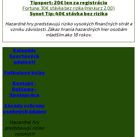
Tipsport: 20€ len za registráciu
Fortuna: 30€ stávka bez rizika (min.kurz 2,00)
Synot Tip: 40€ stávka bez rizika
Hazardné hry predstavujú riziko vysokých finančných strát a
vzniku závislosti. Zákaz hrania hazardných hier osobám
mladším ako 18 rokov.
Kalendár
športových
udalostí
Futbalové kvízy
Kontakt -
Reklama -
Spolupráca
Zásady ochrany
osobných údajov
Hazardné hry
predstavujú riziko
vysokých