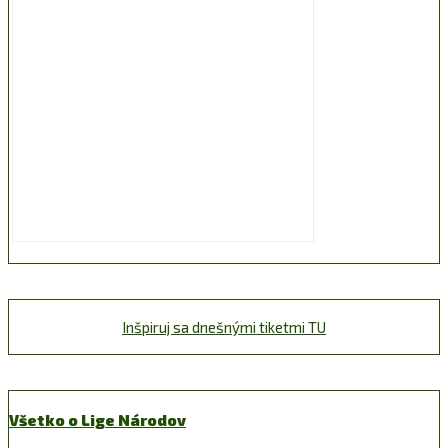
Inšpiruj sa dnešnými tiketmi TU
Všetko o Lige Národov