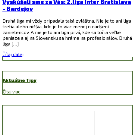
Vyskúšali sme za Vás: 2.liga Inter Bratislava
– Bardejov
Druhá liga mi vždy pripadala taká zvláštna. Nie je to ani liga
tretia alebo nižšia, kde je to viac menej o nadšení
zanietencov. A nie je to ani liga prvá, kde sa točia veľké
peniaze a aj na Slovensku sa hráme na profesionálov. Druhá
liga […]
Čítaj ďalej
Aktuálne Tipy
Čítaj viac