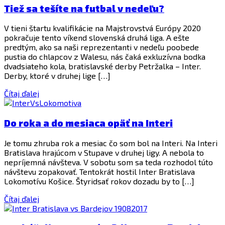
Tiež sa tešíte na futbal v nedeľu?
V tieni štartu kvalifikácie na Majstrovstvá Európy 2020
pokračuje tento víkend slovenská druhá liga. A ešte
predtým, ako sa naši reprezentanti v nedeľu poobede
pustia do chlapcov z Walesu, nás čaká exkluzívna bodka
dvadsiateho kola, bratislavské derby Petržalka – Inter.
Derby, ktoré v druhej lige […]
Čítaj ďalej
Do roka a do mesiaca opäť na Interi
Je tomu zhruba rok a mesiac čo som bol na Interi. Na Interi
Bratislava hrajúcom v Stupave v druhej ligy. A nebola to
nepríjemná návšteva. V sobotu som sa teda rozhodol túto
návštevu zopakovať. Tentokrát hostil Inter Bratislava
Lokomotívu Košice. Štyridsať rokov dozadu by to […]
Čítaj ďalej