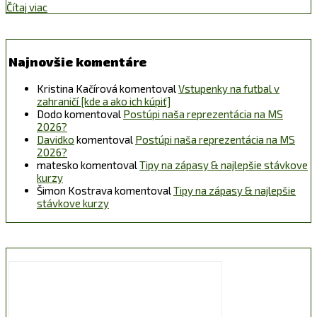
Čítaj viac
Najnovšie komentáre
Kristina Kačírová
komentoval
Vstupenky na futbal v
zahraničí [kde a ako ich kúpiť]
Dodo
komentoval
Postúpi naša reprezentácia na MS
2026?
Davidko
komentoval
Postúpi naša reprezentácia na MS
2026?
matesko
komentoval
Tipy na zápasy & najlepšie stávkove
kurzy
Šimon Kostrava
komentoval
Tipy na zápasy & najlepšie
stávkove kurzy