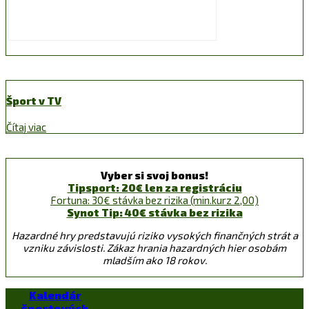
Šport v TV
Čítaj viac
Vyber si svoj bonus!
Tipsport: 20€ len za registráciu
Fortuna: 30€ stávka bez rizika (min.kurz 2,00)
Synot Tip: 40€ stávka bez rizika
Hazardné hry predstavujú riziko vysokých finančných strát a
vzniku závislosti. Zákaz hrania hazardných hier osobám
mladším ako 18 rokov.
Kalendár
športových