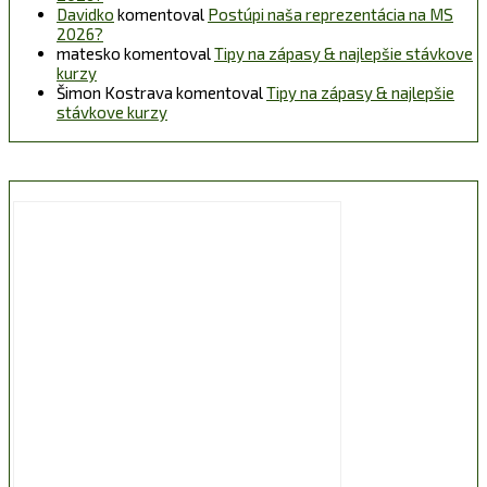
Davidko
komentoval
Postúpi naša reprezentácia na MS
2026?
matesko
komentoval
Tipy na zápasy & najlepšie stávkove
kurzy
Šimon Kostrava
komentoval
Tipy na zápasy & najlepšie
stávkove kurzy