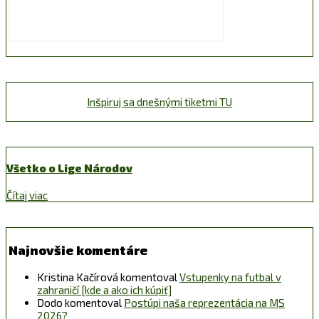
Inšpiruj sa dnešnými tiketmi TU
Všetko o Lige Národov
Čítaj viac
Najnovšie komentáre
Kristina Kačírová
komentoval
Vstupenky na futbal v
zahraničí [kde a ako ich kúpiť]
Dodo
komentoval
Postúpi naša reprezentácia na MS
2026?