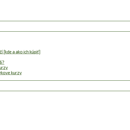
 [kde a ako ich kúpiť]
26?
urzy
ávkove kurzy