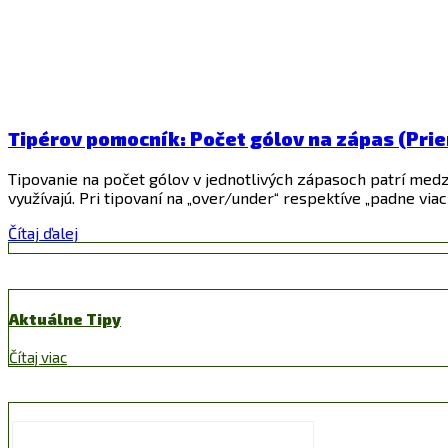
Tipérov pomocník: Počet gólov na zápas (Priem
Tipovanie na počet gólov v jednotlivých zápasoch patrí medz
využívajú. Pri tipovaní na „over/under“ respektíve „padne via
Čítaj ďalej
Aktuálne Tipy
Čítaj viac