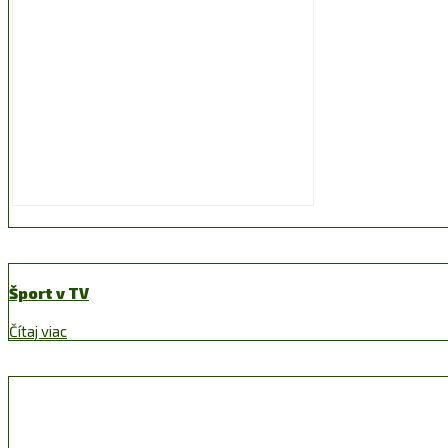
Šport v TV
Čítaj viac