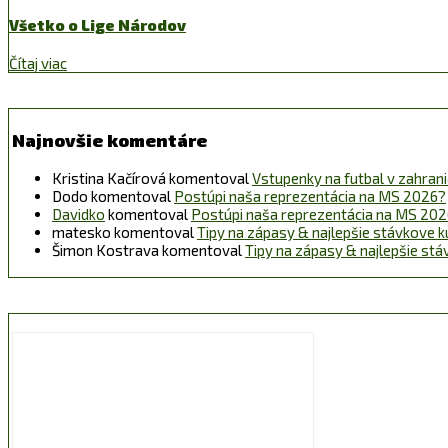
Všetko o Lige Národov
Čítaj viac
Najnovšie komentáre
Kristina Kačírová
komentoval
Vstupenky na futbal v zahraničí
Dodo
komentoval
Postúpi naša reprezentácia na MS 2026?
Davidko
komentoval
Postúpi naša reprezentácia na MS 20
matesko
komentoval
Tipy na zápasy & najlepšie stávkove k
Šimon Kostrava
komentoval
Tipy na zápasy & najlepšie st