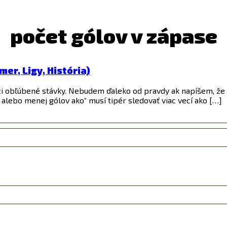
počet gólov v zápase
er, Ligy, História)
i obľúbené stávky. Nebudem ďaleko od pravdy ak napíšem, že pô
c alebo menej gólov ako“ musí tipér sledovať viac vecí ako […]