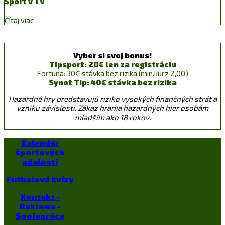
Šport v TV
Čítaj viac
Vyber si svoj bonus!
Tipsport: 20€ len za registráciu
Fortuna: 30€ stávka bez rizika (min.kurz 2,00)
Synot Tip: 40€ stávka bez rizika
Hazardné hry predstavujú riziko vysokých finančných strát a
vzniku závislosti. Zákaz hrania hazardných hier osobám
mladším ako 18 rokov.
Kalendár
športových
udalostí
Futbalové kvízy
Kontakt -
Reklama -
Spolupráca