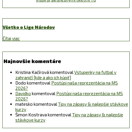
Všetko o Lige Národov
Čítaj viac
Najnovšie komentáre
Kristina Kačírová
komentoval
Vstupenky na futbal v
zahraničí [kde a ako ich kúpiť]
Dodo
komentoval
Postúpi naša reprezentácia na MS
2026?
Davidko
komentoval
Postúpi naša reprezentácia na MS
2026?
matesko
komentoval
Tipy na zápasy & najlepšie stávkove
kurzy
Šimon Kostrava
komentoval
Tipy na zápasy & najlepšie
stávkove kurzy