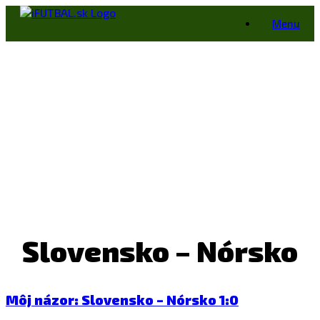
Skip
Menu
to
content
Slovensko – Nórsko
Môj názor: Slovensko – Nórsko 1:0