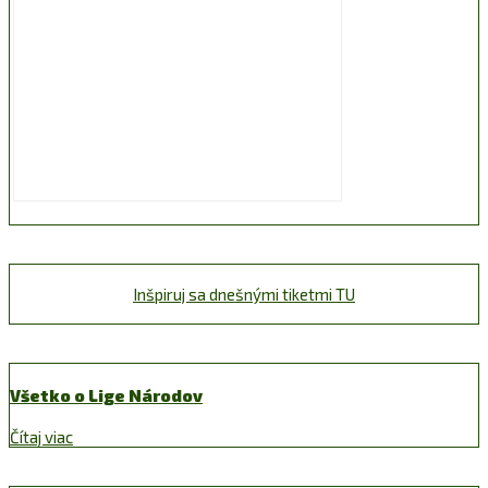
Inšpiruj sa dnešnými tiketmi TU
Všetko o Lige Národov
Čítaj viac