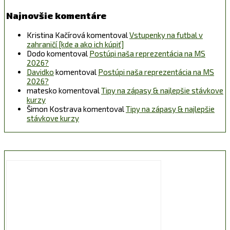
Najnovšie komentáre
Kristina Kačírová
komentoval
Vstupenky na futbal v
zahraničí [kde a ako ich kúpiť]
Dodo
komentoval
Postúpi naša reprezentácia na MS
2026?
Davidko
komentoval
Postúpi naša reprezentácia na MS
2026?
matesko
komentoval
Tipy na zápasy & najlepšie stávkove
kurzy
Šimon Kostrava
komentoval
Tipy na zápasy & najlepšie
stávkove kurzy