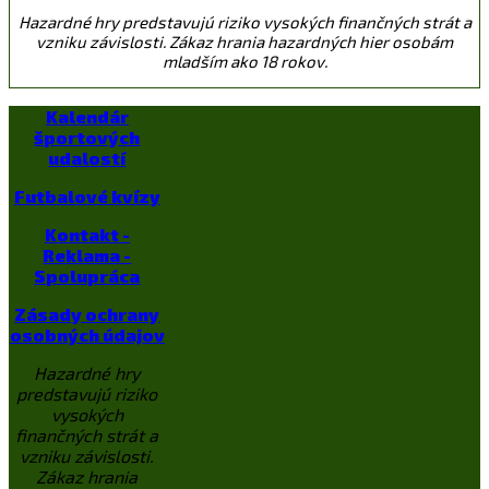
Hazardné hry predstavujú riziko vysokých finančných strát a
vzniku závislosti. Zákaz hrania hazardných hier osobám
mladším ako 18 rokov.
Kalendár
športových
udalostí
Futbalové kvízy
Kontakt -
Reklama -
Spolupráca
Zásady ochrany
osobných údajov
Hazardné hry
predstavujú riziko
vysokých
finančných strát a
vzniku závislosti.
Zákaz hrania