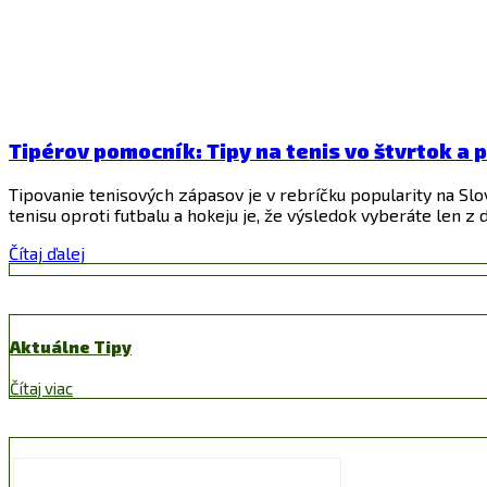
Tipérov pomocník: Tipy na tenis vo štvrtok a 
Tipovanie tenisových zápasov je v rebríčku popularity na Sl
tenisu oproti futbalu a hokeju je, že výsledok vyberáte len 
Čítaj ďalej
Aktuálne Tipy
Čítaj viac