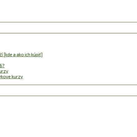
 [kde a ako ich kúpiť]
26?
urzy
ávkove kurzy