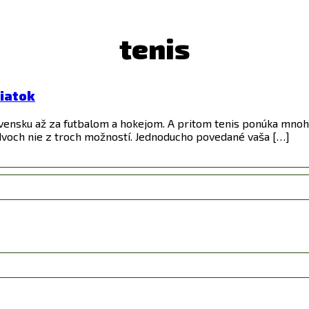
tenis
piatok
ovensku až za futbalom a hokejom. A pritom tenis ponúka mnoh
z dvoch nie z troch možností. Jednoducho povedané vaša […]