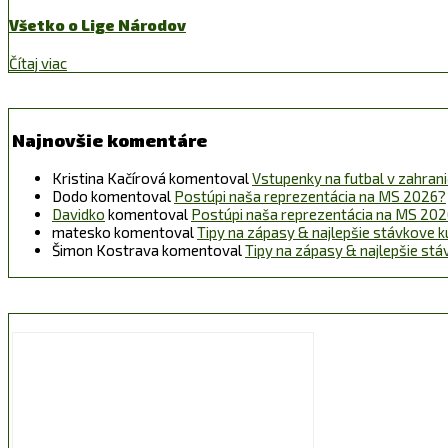
Všetko o Lige Národov
Čítaj viac
Najnovšie komentáre
Kristina Kačírová
komentoval
Vstupenky na futbal v zahraničí
Dodo
komentoval
Postúpi naša reprezentácia na MS 2026?
Davidko
komentoval
Postúpi naša reprezentácia na MS 20
matesko
komentoval
Tipy na zápasy & najlepšie stávkove k
Šimon Kostrava
komentoval
Tipy na zápasy & najlepšie st