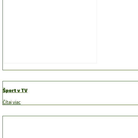
Šport v TV
Čítaj viac