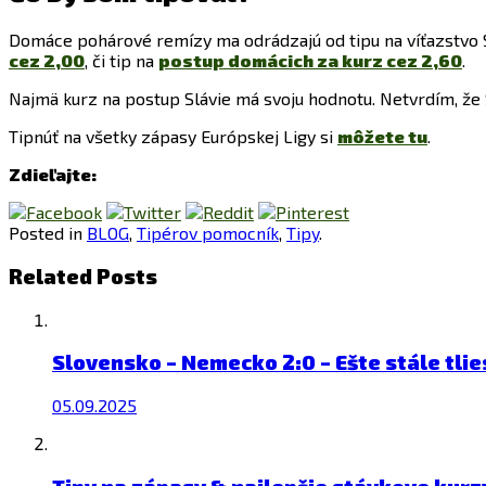
Domáce pohárové remízy ma odrádzajú od tipu na víťazstvo S
cez 2,00
, či tip na
postup domácich za kurz cez 2,60
.
Najmä kurz na postup Slávie má svoju hodnotu. Netvrdím, že 
Tipnúť na všetky zápasy Európskej Ligy si
môžete tu
.
Zdieľajte:
Posted in
BLOG
,
Tipérov pomocník
,
Tipy
.
Related Posts
Slovensko – Nemecko 2:0 – Ešte stále tli
05.09.2025