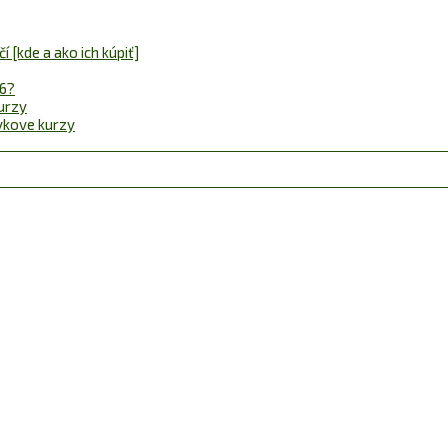
 [kde a ako ich kúpiť]
26?
urzy
ávkove kurzy