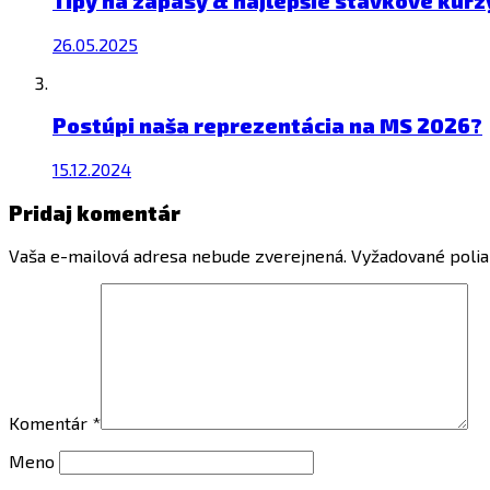
Tipy na zápasy & najlepšie stávkove kurz
26.05.2025
Postúpi naša reprezentácia na MS 2026?
15.12.2024
Pridaj komentár
Vaša e-mailová adresa nebude zverejnená.
Vyžadované poli
Komentár
*
Meno