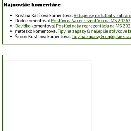
Najnovšie komentáre
Kristina Kačírová
komentoval
Vstupenky na futbal v zahraničí
Dodo
komentoval
Postúpi naša reprezentácia na MS 2026?
Davidko
komentoval
Postúpi naša reprezentácia na MS 20
matesko
komentoval
Tipy na zápasy & najlepšie stávkove k
Šimon Kostrava
komentoval
Tipy na zápasy & najlepšie st