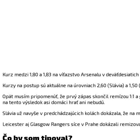
Kurz medzi 1,80 a 1,83 na víťazstvo Arsenalu v deväťdesiatich 
Kurzy na postup sú aktuálne na úrovniach 2,60 (Slávia) a 1,50 
Opät musím pripomenúť, že prvý zápas skončil remízou 1:1 a g
na tento výsledok asi domáci hrať ani nebudú.
Slávia už navyše v predchádzajúcich kolách dokázala, že na m
Leicester aj Glasgow Rangers síce v Prahe dokázali remizovať
Čo by som tipoval?