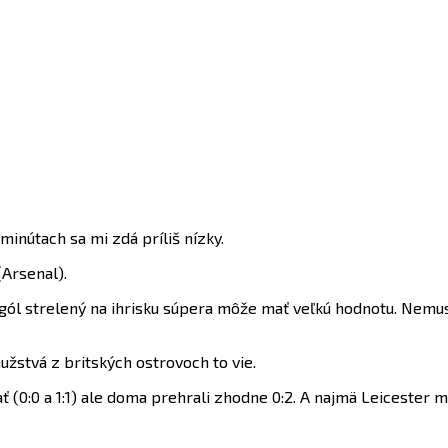
minútach sa mi zdá príliš nízky.
(Arsenal).
ól strelený na ihrisku súpera môže mať veľkú hodnotu. Nemusím
užstvá z britských ostrovoch to vie.
 (0:0 a 1:1) ale doma prehrali zhodne 0:2. A najmä Leicester m