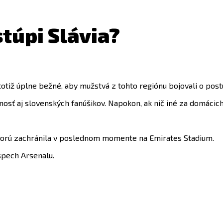
túpi Slávia?
otiž úplne bežné, aby mužstvá z tohto regiónu bojovali o pos
rnosť aj slovenských fanúšikov. Napokon, ak nič iné za domáci
 ktorú zachránila v poslednom momente na Emirates Stadium.
spech Arsenalu.