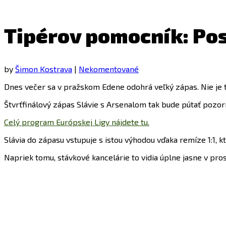
Tipérov pomocník: Pos
by
Šimon Kostrava
|
Nekomentované
Dnes večer sa v pražskom Edene odohrá veľký zápas. Nie je t
Štvrťfinálový zápas Slávie s Arsenalom tak bude pútať pozo
Celý program Európskej Ligy nájdete tu.
Slávia do zápasu vstupuje s istou výhodou vďaka remíze 1:1,
Napriek tomu, stávkové kancelárie to vidia úplne jasne v pro