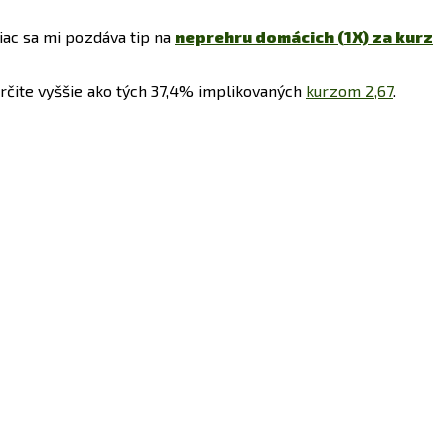
iac sa mi pozdáva tip na
neprehru domácich (1X) za kurz
určite vyššie ako tých 37,4% implikovaných
kurzom 2,67
.