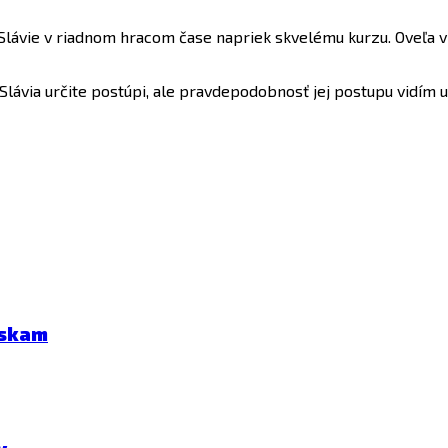
lávie v riadnom hracom čase napriek skvelému kurzu. Oveľa v
Slávia určite postúpi, ale pravdepodobnosť jej postupu vidím 
eskam