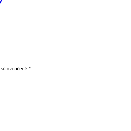
y
a sú označené
*