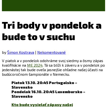
Tri body v pondelok a
bude to v suchu
by
Šimon Kostrava
|
Nekomentované
V piatok a v pondelok odohráme svoj siedmy a ôsmy zápas
kvalifikácie na
ME 2024
. Tá sa blíži k záveru a v pondelok po
jedenástej tak bude oveľa jasnejšie ohľadne našej účasti na
budúcoročnom šampionáte v Nemecku.
Piatok 13.10. 20:45 Portugalsko –
Slovensko
Pondelok 16.10. 20:45 Luxembursko –
Slovensko
Kto bude vysielať zápasy našej