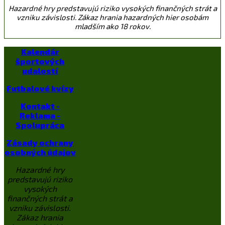
Hazardné hry predstavujú riziko vysokých finančných strát a
vzniku závislosti. Zákaz hrania hazardných hier osobám
mladším ako 18 rokov.
Kalendár
športových
udalostí
Futbalové kvízy
Kontakt -
Reklama -
Spolupráca
Zásady ochrany
osobných údajov
Hazardné hry
predstavujú riziko
vysokých
finančných strát a
vzniku závislosti.
Zákaz hrania