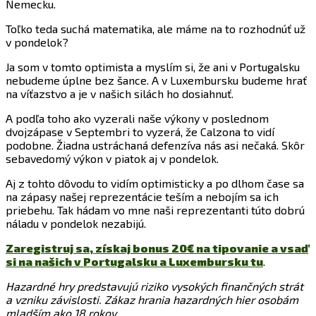
Nemecku.
Toľko teda suchá matematika, ale máme na to rozhodnúť už
v pondelok?
Ja som v tomto optimista a myslím si, že ani v Portugalsku
nebudeme úplne bez šance. A v Luxembursku budeme hrať
na víťazstvo a je v našich silách ho dosiahnuť.
A podľa toho ako vyzerali naše výkony v poslednom
dvojzápase v Septembri to vyzerá, že Calzona to vidí
podobne. Žiadna ustráchaná defenzíva nás asi nečaká. Skôr
sebavedomý výkon v piatok aj v pondelok.
Aj z tohto dôvodu to vidím optimisticky a po dlhom čase sa
na zápasy našej reprezentácie teším a nebojím sa ich
priebehu. Tak hádam vo mne naši reprezentanti túto dobrú
náladu v pondelok nezabijú.
Zaregistruj sa, získaj bonus 20€ na tipovanie a vsaď
si na našich v Portugalsku a Luxembursku tu
.
Hazardné hry predstavujú riziko vysokých finančných strát
a vzniku závislosti. Zákaz hrania hazardných hier osobám
mladším ako 18 rokov.