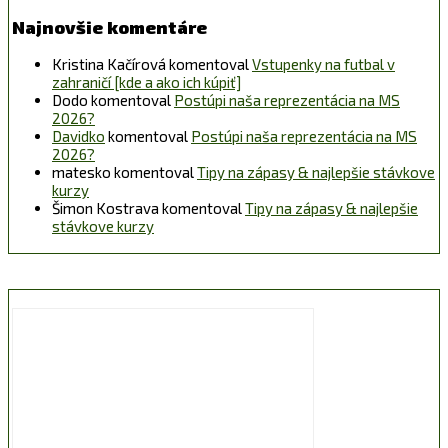
Najnovšie komentáre
Kristina Kačírová
komentoval
Vstupenky na futbal v
zahraničí [kde a ako ich kúpiť]
Dodo
komentoval
Postúpi naša reprezentácia na MS
2026?
Davidko
komentoval
Postúpi naša reprezentácia na MS
2026?
matesko
komentoval
Tipy na zápasy & najlepšie stávkove
kurzy
Šimon Kostrava
komentoval
Tipy na zápasy & najlepšie
stávkove kurzy