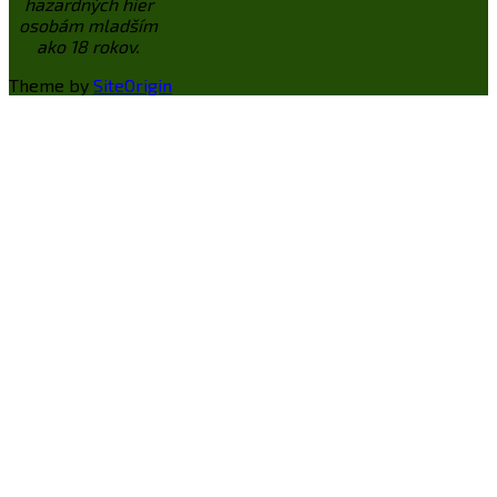
hazardných hier
osobám mladším
ako 18 rokov.
Theme by
SiteOrigin