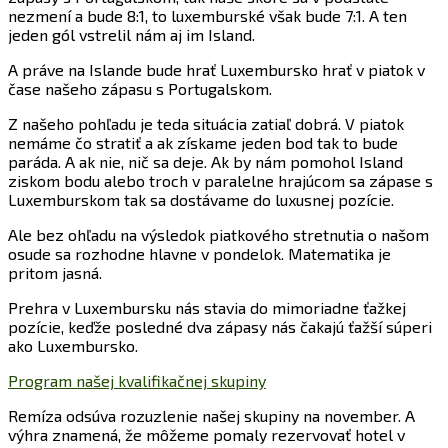
nezmení a bude 8:1, to luxemburské však bude 7:1. A ten
jeden gól vstrelil nám aj im Island.
A práve na Islande bude hrať Luxembursko hrať v piatok v
čase našeho zápasu s Portugalskom.
Z našeho pohľadu je teda situácia zatiaľ dobrá. V piatok
nemáme čo stratiť a ak získame jeden bod tak to bude
paráda. A ak nie, nič sa deje. Ak by nám pomohol Island
ziskom bodu alebo troch v paralelne hrajúcom sa zápase s
Luxemburskom tak sa dostávame do luxusnej pozície.
Ale bez ohľadu na výsledok piatkového stretnutia o našom
osude sa rozhodne hlavne v pondelok. Matematika je
pritom jasná.
Prehra v Luxembursku nás stavia do mimoriadne ťažkej
pozície, keďže posledné dva zápasy nás čakajú ťažší súperi
ako Luxembursko.
Program našej kvalifikačnej skupiny
Remíza odsúva rozuzlenie našej skupiny na november. A
výhra znamená, že môžeme pomaly rezervovať hotel v