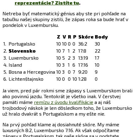
reprezentácie? Zistíte tu
.
Netreba byť matematický génius aby ste pri pohľade na
tabuľku našej skupiny zistili, že zápas roka sa bude hrať v
pondelok v Luxembursku.
Z
V
R
P
Skóre
Body
1.
Portugalsko
10
10
0
0
36:2
30
2.
Slovensko
10
7
1
2
17:8
22
3.
Luxembursko
10
5
2
3
13:19
17
4.
Island
10
3
1
6
17:16
10
5.
Bosna a Hercegovina
10
3
0
7
9:20
9
6.
Lichtenštajnsko
10
0
0
10
1:28
0
Ja viem, pred pár rokmi sme zápasy s Luxemburskom brali
ako povinnú jazdu. Tentokrát je všetko inak. V čerstvej
pamäti máme
remízu z úvodu kvalifikácie
a aj náš
trojbodový náskok je len dôsledkom toho, že Luxembursko
už hralo dvakrát s Portugalskom a my ešte nie.
Na prvý pohľad klame aj dosiahnuté skóre. My máme
luxusných 8:2, Luxembursko 7:16. Ak však odpočítame
zápasy s Portugalskom, tak naše skóre sa v podstate