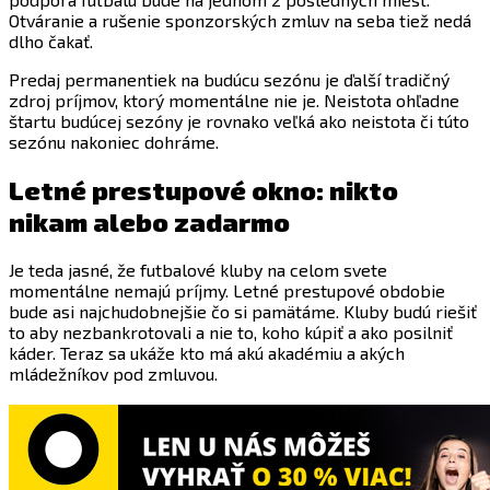
Otváranie a rušenie sponzorských zmluv na seba tiež nedá
dlho čakať.
Predaj permanentiek na budúcu sezónu je ďalší tradičný
zdroj príjmov, ktorý momentálne nie je. Neistota ohľadne
štartu budúcej sezóny je rovnako veľká ako neistota či túto
sezónu nakoniec dohráme.
Letné prestupové okno: nikto
nikam alebo zadarmo
Je teda jasné, že futbalové kluby na celom svete
momentálne nemajú príjmy. Letné prestupové obdobie
bude asi najchudobnejšie čo si pamätáme. Kluby budú riešiť
to aby nezbankrotovali a nie to, koho kúpiť a ako posilniť
káder. Teraz sa ukáže kto má akú akadémiu a akých
mládežníkov pod zmluvou.