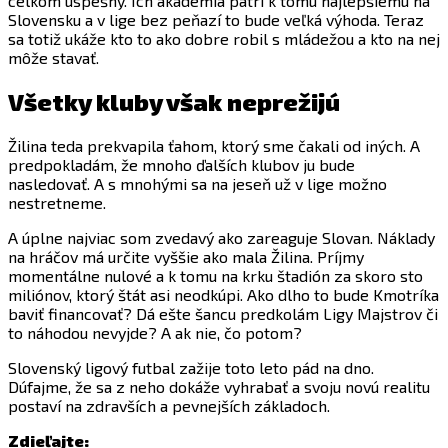
celkom úspešný. Ich akadémia patrí k tomu najlepšiemu na
Slovensku a v lige bez peňazí to bude veľká výhoda. Teraz
sa totiž ukáže kto to ako dobre robil s mládežou a kto na nej
môže stavať.
Všetky kluby však neprežijú
Žilina teda prekvapila ťahom, ktorý sme čakali od iných. A
predpokladám, že mnoho ďalších klubov ju bude
nasledovať. A s mnohými sa na jeseň už v lige možno
nestretneme.
A úplne najviac som zvedavý ako zareaguje Slovan. Náklady
na hráčov má určite vyššie ako mala Žilina. Príjmy
momentálne nulové a k tomu na krku štadión za skoro sto
miliónov, ktorý štát asi neodkúpi. Ako dlho to bude Kmotríka
baviť financovať? Dá ešte šancu predkolám Ligy Majstrov či
to náhodou nevyjde? A ak nie, čo potom?
Slovenský ligový futbal zažije toto leto pád na dno.
Dúfajme, že sa z neho dokáže vyhrabať a svoju novú realitu
postaví na zdravších a pevnejších základoch.
Zdieľajte: