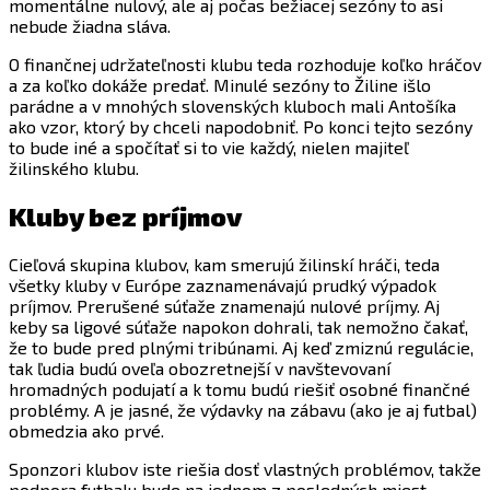
momentálne nulový, ale aj počas bežiacej sezóny to asi
nebude žiadna sláva.
O finančnej udržateľnosti klubu teda rozhoduje koľko hráčov
a za koľko dokáže predať. Minulé sezóny to Žiline išlo
parádne a v mnohých slovenských kluboch mali Antošíka
ako vzor, ktorý by chceli napodobniť. Po konci tejto sezóny
to bude iné a spočítať si to vie každý, nielen majiteľ
žilinského klubu.
Kluby bez príjmov
Cieľová skupina klubov, kam smerujú žilinskí hráči, teda
všetky kluby v Európe zaznamenávajú prudký výpadok
príjmov. Prerušené súťaže znamenajú nulové príjmy. Aj
keby sa ligové súťaže napokon dohrali, tak nemožno čakať,
že to bude pred plnými tribúnami. Aj keď zmiznú regulácie,
tak ľudia budú oveľa obozretnejší v navštevovaní
hromadných podujatí a k tomu budú riešiť osobné finančné
problémy. A je jasné, že výdavky na zábavu (ako je aj futbal)
obmedzia ako prvé.
Sponzori klubov iste riešia dosť vlastných problémov, takže
podpora futbalu bude na jednom z posledných miest.