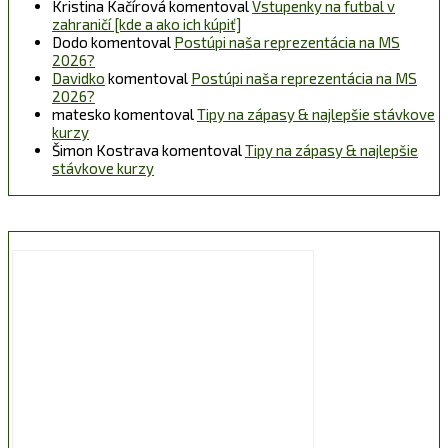
Kristina Kačírová
komentoval
Vstupenky na futbal v
zahraničí [kde a ako ich kúpiť]
Dodo
komentoval
Postúpi naša reprezentácia na MS
2026?
Davidko
komentoval
Postúpi naša reprezentácia na MS
2026?
matesko
komentoval
Tipy na zápasy & najlepšie stávkove
kurzy
Šimon Kostrava
komentoval
Tipy na zápasy & najlepšie
stávkove kurzy