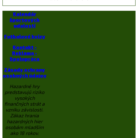
Kalendár
športových
udalostí
Futbalové kvízy
Kontakt -
Reklama -
Spolupráca
Zásady ochrany
osobných údajov
Hazardné hry
predstavujú riziko
vysokých
finančných strát a
vzniku závislosti.
Zákaz hrania
hazardných hier
osobám mladším
ako 18 rokov.