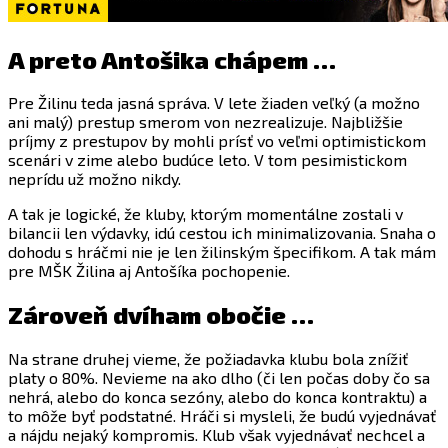
A preto Antošika chápem …
Pre Žilinu teda jasná správa. V lete žiaden veľký (a možno
ani malý) prestup smerom von nezrealizuje. Najbližšie
príjmy z prestupov by mohli prísť vo veľmi optimistickom
scenári v zime alebo budúce leto. V tom pesimistickom
neprídu už možno nikdy.
A tak je logické, že kluby, ktorým momentálne zostali v
bilancii len výdavky, idú cestou ich minimalizovania. Snaha o
dohodu s hráčmi nie je len žilinským špecifikom. A tak mám
pre MŠK Žilina aj Antošíka pochopenie.
Zároveň dvíham obočie …
Na strane druhej vieme, že požiadavka klubu bola znížiť
platy o 80%. Nevieme na ako dlho (či len počas doby čo sa
nehrá, alebo do konca sezóny, alebo do konca kontraktu) a
to môže byť podstatné. Hráči si mysleli, že budú vyjednávať
a nájdu nejaký kompromis. Klub však vyjednávať nechcel a