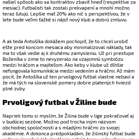
našiel spôsob ako sa kontraktov zbaviť hneď (respektíve za
mesiac). Futbalisti tak zostali prekvapení a mnohí možno
teraz ľutujú. Lepšie mať 20% ako nič s perspektívou, že v
lete bude veľmi ťažké si nájsť nový klub a dobrú zmluvu.
A ak teda Antošíka dokážem pochopiť, že to chcel urobiť
ešte pred koncom mesiaca aby minimalizoval náklady, tak
ma to však vedie aj k druhému zamysleniu. Už pri prestupe
Boženíka v zime to nevyzeralo na vzajomnú symbiózu
medzi hráčom a majiteľom. Ako keby v klube už dlhšie
nefungovala komunikácia medzi vedením a hráčmi. Až mám
pocit, že Antošíka už ten prvoligový futbal vlastne nebaví a
že má tých na slovenské pomery dobre platených hviezd
plné zuby.
Prvoligový futbal v Žiline bude
Napriek tomu si myslím, že Žilina bude v lige pokračovať aj
v budúcej sezóne. Možno pod trocha iným názvom
obchodnej spoločnosti a s mladými hráčmi zo svojej
akadémie. A dokonca predpokladám, že žilinský futbal bude