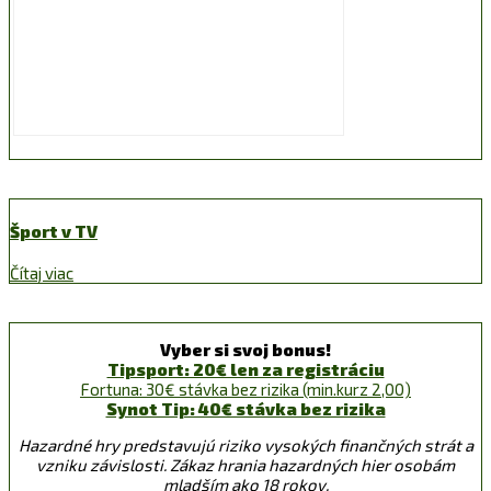
Šport v TV
Čítaj viac
Vyber si svoj bonus!
Tipsport: 20€ len za registráciu
Fortuna: 30€ stávka bez rizika (min.kurz 2,00)
Synot Tip: 40€ stávka bez rizika
Hazardné hry predstavujú riziko vysokých finančných strát a
vzniku závislosti. Zákaz hrania hazardných hier osobám
mladším ako 18 rokov.