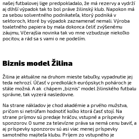
našej futbalovej lige predpokladalo, že má rezervy a vydrží
aj dlhší výpadok tak to bol práve žilinský klub. Napokon má
za sebou solventného podnikateľa, ktorý podniká v
sektoroch, ktoré by výpadok zaznamenať nemali. Výroba
toaletného papiera by mala dokonca čeliť zvýšenému
záujmu, Včerajšia novinka tak vo mne vzbudzuje niekoľko
pocitov, a rád sa s vami o ne podelím.
Biznis model Žilina
Žilina je aktuálne na druhom mieste tabuľky, vypadnutie jej
teda nehrozí. Účasť v predkolách európskych pohároch je
stále možná. A ak chápem „biznis“ model žilinského futbalu
správne, tak vyzerá nasledovne.
Na strane nákladov je chod akadémie a prvého mužstva,
pričom si netrúfam hodnotiť koľko ktorá časť stojí. Na
strane príjmov sú predaje hráčov, vstupné a príspevky
sponzorov. O sume za televízne práva sa nemá cenu baviť, a
aj príspevky sponzorov sú asi viac menej príspevky
samotného majiteľa klubu. Príjem zo vstupného je