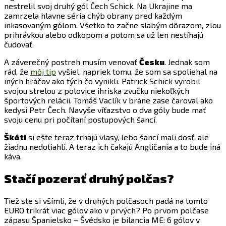
nestrelil svoj druhý gól Čech Schick. Na Ukrajine ma
zamrzela hlavne séria chýb obrany pred každým
inkasovaným gólom. Všetko to začne slabým dôrazom, zlou
prihrávkou alebo odkopom a potom sa už len nestíhajú
čudovať.
A záverečný postreh musím venovať
Česku
. Jednak som
rád, že
môj tip
vyšiel, napriek tomu, že som sa spoliehal na
iných hráčov ako tých čo vynikli. Patrick Schick vyrobil
svojou strelou z polovice ihriska zvučku niekoľkých
športových relácii. Tomáš Vaclík v bráne zase čaroval ako
kedysi Petr Čech. Navyše víťazstvo o dva góly bude mať
svoju cenu pri počítaní postupových šancí.
Škóti
si ešte teraz trhajú vlasy, lebo šancí mali dosť, ale
žiadnu nedotiahli. A teraz ich čakajú Angličania a to bude iná
káva.
Stačí pozerať druhý polčas?
Tiež ste si všímli, že v druhých polčasoch padá na tomto
EURO trikrát viac gólov ako v prvých? Po prvom polčase
zápasu Španielsko – Švédsko je bilancia ME: 6 gólov v