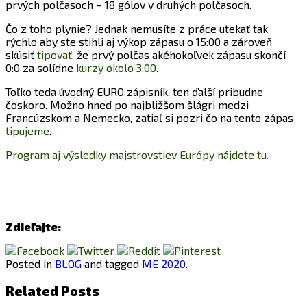
prvých polčasoch – 18 gólov v druhých polčasoch.
Čo z toho plynie? Jednak nemusíte z práce utekať tak
rýchlo aby ste stihli aj výkop zápasu o 15:00 a zároveň
skúsiť
tipovať
, že prvý polčas akéhokoľvek zápasu skončí
0:0 za solídne
kurzy okolo 3,00
.
Toľko teda úvodný EURO zápisník, ten ďalší pribudne
čoskoro. Možno hneď po najbližšom šlágri medzi
Francúzskom a Nemecko, zatiaľ si pozri čo na tento zápas
tipujeme
.
Program aj výsledky majstrovstiev Európy nájdete tu.
Zdieľajte:
Posted in
BLOG
and tagged
ME 2020
.
Related Posts