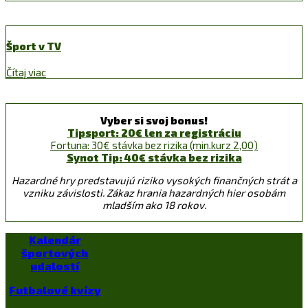
Šport v TV
Čítaj viac
Vyber si svoj bonus!
Tipsport: 20€ len za registráciu
Fortuna: 30€ stávka bez rizika (min.kurz 2,00)
Synot Tip: 40€ stávka bez rizika
Hazardné hry predstavujú riziko vysokých finančných strát a
vzniku závislosti. Zákaz hrania hazardných hier osobám
mladším ako 18 rokov.
Kalendár
športových
udalostí
Futbalové kvízy