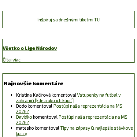
Inšpiruj sa dnešnými tiketmi TU
Všetko o Lige Národov
Čítaj viac
Najnovšie komentáre
Kristina Kačírová
komentoval
Vstupenky na futbal v
zahraničí [kde a ako ich kúpiť]
Dodo
komentoval
Postúpi naša reprezentácia na MS
2026?
Davidko
komentoval
Postúpi naša reprezentácia na MS
2026?
matesko
komentoval
Tipy na zápasy & najlepšie stávkove
kurzy