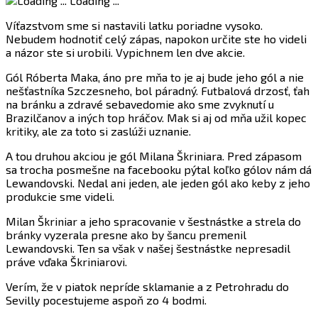
Loading ...
Víťazstvom sme si nastavili latku poriadne vysoko.
Nebudem hodnotiť celý zápas, napokon určite ste ho videli
a názor ste si urobili. Vypichnem len dve akcie.
Gól Róberta Maka, áno pre mňa to je aj bude jeho gól a nie
nešťastníka Szczesneho, bol páradný. Futbalová drzosť, ťah
na bránku a zdravé sebavedomie ako sme zvyknutí u
Brazilčanov a iných top hráčov. Mak si aj od mňa užil kopec
kritiky, ale za toto si zaslúži uznanie.
A tou druhou akciou je gól Milana Škriniara. Pred zápasom
sa trocha posmešne na facebooku pýtal koľko gólov nám dá
Lewandovski. Nedal ani jeden, ale jeden gól ako keby z jeho
produkcie sme videli.
Milan Škriniar a jeho spracovanie v šestnástke a strela do
bránky vyzerala presne ako by šancu premenil
Lewandovski. Ten sa však v našej šestnástke nepresadil
práve vďaka Škriniarovi.
Verím, že v piatok nepríde sklamanie a z Petrohradu do
Sevilly pocestujeme aspoň zo 4 bodmi.