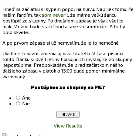
Hneď na začiatku si sypem popol na hlavu. Napriek tomu, že
našim fandím, tak
som neveril
, že máme veľkú šancu
postúpiť zo skupiny. Po dnešnom zápase je však všetko
inak. Možno bude stačiť bod a sme v osemfinále. A to by
bolo skvelé.
A po prvom zápase si už nemyslím, že je to nemožné.
Uvidíme či názor zmenia aj naši čitatelia. V čase písania
tohto článku si dve tretiny hlasujúcich myslia, že zo skupiny
nepostúpime. Predpokladám, že pred začiatkom nášho
ďalšieho zápasu v piatok o 15:00 bude pomer minimálne
vyrovnaný.
Postúpime zo skupiny na ME?
Áno
Nie
View Results