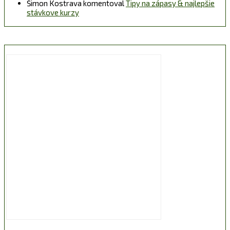
Šimon Kostrava
komentoval
Tipy na zápasy & najlepšie
stávkove kurzy