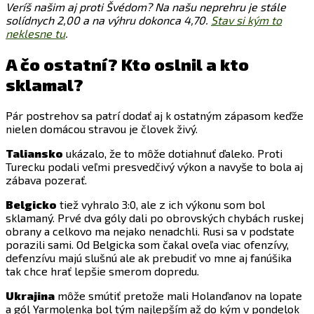
Veríš našim aj proti Švédom? Na našu neprehru je stále
solídnych 2,00 a na výhru dokonca 4,70.
Stav si kým to
neklesne tu
.
A čo ostatní? Kto oslnil a kto
sklamal?
Pár postrehov sa patrí dodať aj k ostatným zápasom keďže
nielen domácou stravou je človek živý.
Taliansko
ukázalo, že to môže dotiahnuť ďaleko. Proti
Turecku podali veľmi presvedčivý výkon a navyše to bola aj
zábava pozerať.
Belgicko
tiež vyhralo 3:0, ale z ich výkonu som bol
sklamaný. Prvé dva góly dali po obrovských chybách ruskej
obrany a celkovo ma nejako nenadchli. Rusi sa v podstate
porazili sami. Od Belgicka som čakal oveľa viac ofenzívy,
defenzívu majú slušnú ale ak prebudiť vo mne aj fanúšika
tak chce hrať lepšie smerom dopredu.
Ukrajina
môže smútiť pretože mali Holanďanov na lopate
a gól Yarmolenka bol tým najlepším až do kým v pondelok