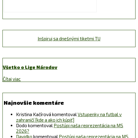
Inšpiruj sa dnešnými tiketmi TU
Všetko o Lige Národov
Čítaj viac
Najnovšie komentáre
Kristina Kačírová
komentoval
Vstupenky na futbal v
zahraničí [kde a ako ich kúpiť]
Dodo
komentoval
Postúpi naša reprezentácia na MS
2026?
Davidko
komentoval
Postúpi naša reprezentácia na MS