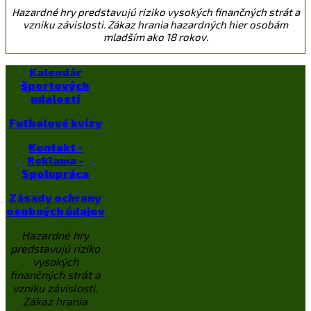
Hazardné hry predstavujú riziko vysokých finančných strát a
vzniku závislosti. Zákaz hrania hazardných hier osobám
mladším ako 18 rokov.
Kalendár
športových
udalostí
Futbalové kvízy
Kontakt -
Reklama -
Spolupráca
Zásady ochrany
osobných údajov
Hazardné hry
predstavujú riziko
vysokých
finančných strát a
vzniku závislosti.
Zákaz hrania