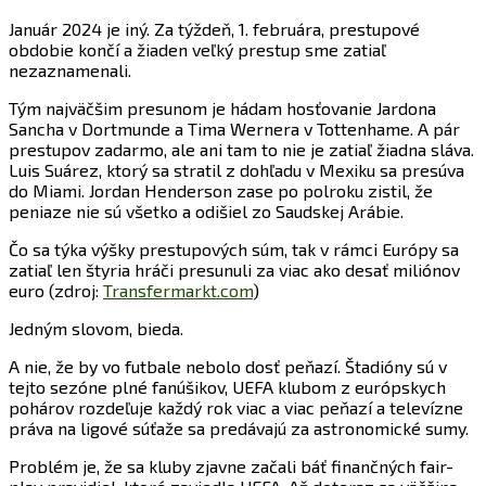
Január 2024 je iný. Za týždeň, 1. februára, prestupové
obdobie končí a žiaden veľký prestup sme zatiaľ
nezaznamenali.
Tým najväčšim presunom je hádam hosťovanie Jardona
Sancha v Dortmunde a Tima Wernera v Tottenhame. A pár
prestupov zadarmo, ale ani tam to nie je zatiaľ žiadna sláva.
Luis Suárez, ktorý sa stratil z dohľadu v Mexiku sa presúva
do Miami. Jordan Henderson zase po polroku zistil, že
peniaze nie sú všetko a odišiel zo Saudskej Arábie.
Čo sa týka výšky prestupových súm, tak v rámci Európy sa
zatiaľ len štyria hráči presunuli za viac ako desať miliónov
euro (zdroj:
Transfermarkt.com
)
Jedným slovom, bieda.
A nie, že by vo futbale nebolo dosť peňazí. Štadióny sú v
tejto sezóne plné fanúšikov, UEFA klubom z európskych
pohárov rozdeľuje každý rok viac a viac peňazí a televízne
práva na ligové súťaže sa predávajú za astronomické sumy.
Problém je, že sa kluby zjavne začali báť finančných fair-