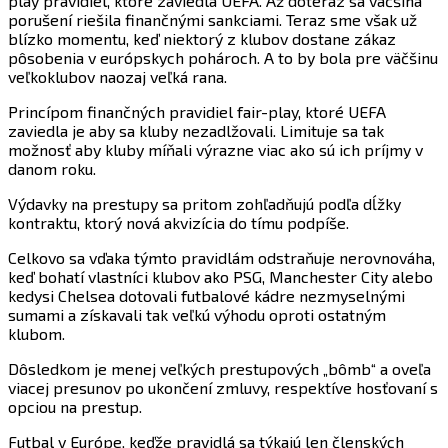
play pravidiel, ktoré zaviedla UEFA. Až doteraz sa väčšina
porušení riešila finančnými sankciami. Teraz sme však už
blízko momentu, keď niektorý z klubov dostane zákaz
pôsobenia v európskych pohároch. A to by bola pre väčšinu
veľkoklubov naozaj veľká rana.
Princípom finančných pravidiel fair-play, ktoré UEFA
zaviedla je aby sa kluby nezadlžovali. Limituje sa tak
možnosť aby kluby míňali výrazne viac ako sú ich príjmy v
danom roku.
Výdavky na prestupy sa pritom zohľadňujú podľa dĺžky
kontraktu, ktorý nová akvizícia do tímu podpíše.
Celkovo sa vďaka týmto pravidlám odstraňuje nerovnováha,
keď bohatí vlastníci klubov ako PSG, Manchester City alebo
kedysi Chelsea dotovali futbalové kádre nezmyselnými
sumami a získavali tak veľkú výhodu oproti ostatným
klubom.
Dôsledkom je menej veľkých prestupových „bômb“ a oveľa
viacej presunov po ukončení zmluvy, respektíve hosťovaní s
opciou na prestup.
Futbal v Európe, keďže pravidlá sa týkajú len členských