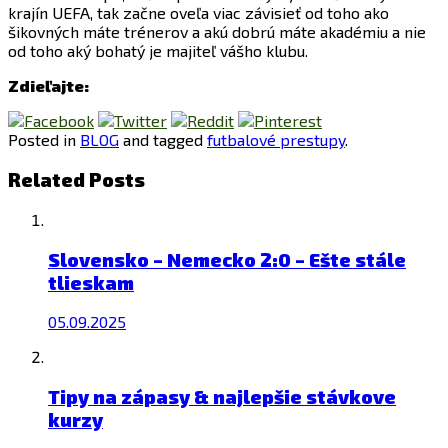
krajín UEFA, tak začne oveľa viac závisieť od toho ako
šikovných máte trénerov a akú dobrú máte akadémiu a nie
od toho aký bohatý je majiteľ vášho klubu.
Zdieľajte:
Posted in
BLOG
and tagged
futbalové prestupy
.
Related Posts
Slovensko – Nemecko 2:0 – Ešte stále
tlieskam
05.09.2025
Tipy na zápasy & najlepšie stávkove
kurzy