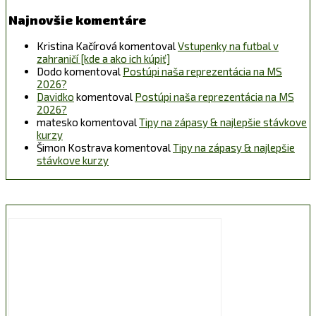
Najnovšie komentáre
Kristina Kačírová
komentoval
Vstupenky na futbal v
zahraničí [kde a ako ich kúpiť]
Dodo
komentoval
Postúpi naša reprezentácia na MS
2026?
Davidko
komentoval
Postúpi naša reprezentácia na MS
2026?
matesko
komentoval
Tipy na zápasy & najlepšie stávkove
kurzy
Šimon Kostrava
komentoval
Tipy na zápasy & najlepšie
stávkove kurzy