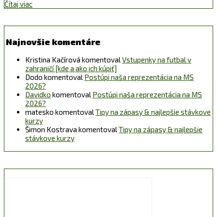
Čítaj viac
Najnovšie komentáre
Kristina Kačírová
komentoval
Vstupenky na futbal v
zahraničí [kde a ako ich kúpiť]
Dodo
komentoval
Postúpi naša reprezentácia na MS
2026?
Davidko
komentoval
Postúpi naša reprezentácia na MS
2026?
matesko
komentoval
Tipy na zápasy & najlepšie stávkove
kurzy
Šimon Kostrava
komentoval
Tipy na zápasy & najlepšie
stávkove kurzy