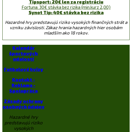
Tipsport: 20€ len za registráciu
Fortuna: 30€ stávka bez rizika (min.kurz 2,00)
Synot Tip: 40€ stávka bez rizika
Hazardné hry predstavujú riziko vysokých finančných strát a
vzniku závislosti. Zákaz hrania hazardných hier osobám
mladším ako 18 rokov.
Kalendár
športových
udalostí
Futbalové kvízy
Kontakt -
Reklama -
Spolupráca
Zásady ochrany
osobných údajov
Hazardné hry
predstavujú riziko
vysokých