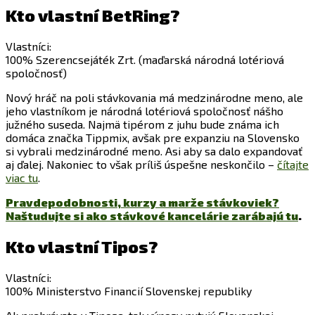
Kto vlastní BetRing?
Vlastníci:
100% Szerencsejáték Zrt. (maďarská národná lotériová
spoločnosť)
Nový hráč na poli stávkovania má medzinárodne meno, ale
jeho vlastníkom je národná lotériová spoločnosť nášho
južného suseda. Najmä tipérom z juhu bude známa ich
domáca značka Tippmix, avšak pre expanziu na Slovensko
si vybrali medzinárodné meno. Asi aby sa dalo expandovať
aj ďalej. Nakoniec to však príliš úspešne neskončilo –
čítajte
viac tu
.
Pravdepodobnosti, kurzy a marže stávkoviek?
Naštudujte si ako stávkové kancelárie zarábajú tu
.
Kto vlastní Tipos?
Vlastníci:
100% Ministerstvo Financií Slovenskej republiky