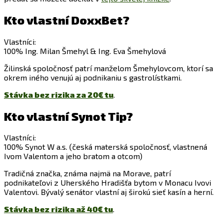
Kto vlastní DoxxBet?
Vlastníci:
100% Ing. Milan Šmehyl & Ing. Eva Šmehylová
Žilinská spoločnosť patrí manželom Šmehylovcom, ktorí sa
okrem iného venujú aj podnikaniu s gastrolístkami.
Stávka bez rizika za 20€ tu
.
Kto vlastní Synot Tip?
Vlastníci:
100% Synot W a.s. (česká materská spoločnosť, vlastnená
Ivom Valentom a jeho bratom a otcom)
Tradičná značka, známa najmä na Morave, patrí
podnikateľovi z Uherského Hradišťa bytom v Monacu Ivovi
Valentovi. Bývalý senátor vlastní aj širokú sieť kasín a herní.
Stávka bez rizika až 40€ tu
.