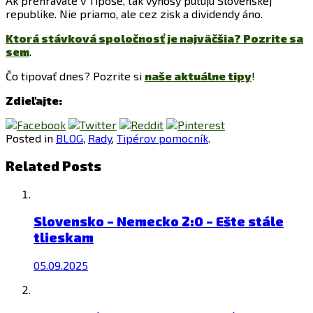
Ak prehrávate v Tipose, tak výnosy putujú Slovenskej
republike. Nie priamo, ale cez zisk a dividendy áno.
Ktorá stávková spoločnosť je najväčšia? Pozrite sa
sem
.
Čo tipovať dnes? Pozrite si
naše aktuálne tipy
!
Zdieľajte:
Posted in
BLOG
,
Rady
,
Tipérov pomocník
.
Related Posts
Slovensko – Nemecko 2:0 – Ešte stále
tlieskam
05.09.2025