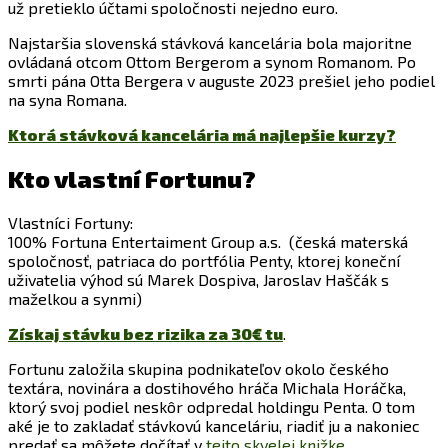
už pretieklo účtami spoločnosti nejedno euro.
Najstaršia slovenská stávková kancelária bola majoritne
ovládaná otcom Ottom Bergerom a synom Romanom. Po
smrti pána Otta Bergera v auguste 2023 prešiel jeho podiel
na syna Romana.
Ktorá stávková kancelária má najlepšie kurzy?
Kto vlastní Fortunu?
Vlastníci Fortuny:
100% Fortuna Entertaiment Group a.s. (česká materská
spoločnosť, patriaca do portfólia Penty, ktorej koneční
uživatelia výhod sú Marek Dospiva, Jaroslav Haščák s
maželkou a synmi)
Získaj stávku bez rizika za 30€ tu
.
Fortunu založila skupina podnikateľov okolo českého
textára, novinára a dostihového hráča Michala Horáčka,
ktorý svoj podiel neskôr odpredal holdingu Penta. O tom
aké je to zakladať stávkovú kanceláriu, riadiť ju a nakoniec
predať sa môžete dočítať v
tejto skvelej knižke
.