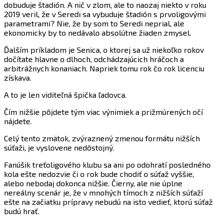
dobuduje štadión. A nič v zlom, ale to naozaj niekto v roku
2019 veril, že v Seredi sa vybuduje štadión s prvoligovými
parametrami? Nie, že by som to Seredi neprial, ale
ekonomicky by to nedávalo absolútne žiaden zmysel.
Ďalším príkladom je Senica, o ktorej sa už niekoľko rokov
dočítate hlavne o dlhoch, odchádzajúcich hráčoch a
arbitrážnych konaniach. Napriek tomu rok čo rok licenciu
získava.
A to je len viditeľná špička ľadovca.
Čím nižšie pôjdete tým viac výnimiek a prižmúrených očí
nájdete.
Celý tento zmätok, zvýraznený zmenou formátu nižších
súťaži, je vyslovene nedôstojný.
Fanúšik treťoligového klubu sa ani po odohratí posledného
kola ešte nedozvie či o rok bude chodiť o súťaž vyššie,
alebo nebodaj dokonca nižšie. Čierny, ale nie úplne
nereálny scenár je, že v mnohých tímoch z nižších súťaží
ešte na začiatku prípravy nebudú na isto vedieť, ktorú súťaž
budú hrať.