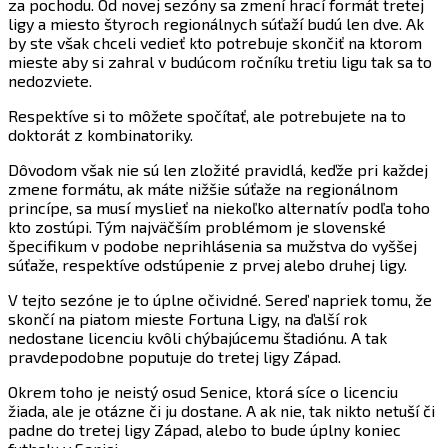
za pochodu. Od novej sezóny sa zmení hrací formát tretej
ligy a miesto štyroch regionálnych súťaží budú len dve. Ak
by ste však chceli vedieť kto potrebuje skončiť na ktorom
mieste aby si zahral v budúcom ročníku tretiu ligu tak sa to
nedozviete.
Respektíve si to môžete spočítať, ale potrebujete na to
doktorát z kombinatoriky.
Dôvodom však nie sú len zložité pravidlá, keďže pri každej
zmene formátu, ak máte nižšie súťaže na regionálnom
princípe, sa musí myslieť na niekoľko alternatív podľa toho
kto zostúpi. Tým najväčším problémom je slovenské
špecifikum v podobe neprihlásenia sa mužstva do vyššej
súťaže, respektíve odstúpenie z prvej alebo druhej ligy.
V tejto sezóne je to úplne očividné. Sereď napriek tomu, že
skončí na piatom mieste Fortuna Ligy, na ďalší rok
nedostane licenciu kvôli chýbajúcemu štadiónu. A tak
pravdepodobne poputuje do tretej ligy Západ.
Okrem toho je neistý osud Senice, ktorá síce o licenciu
žiada, ale je otázne či ju dostane. A ak nie, tak nikto netuší či
padne do tretej ligy Západ, alebo to bude úplny koniec