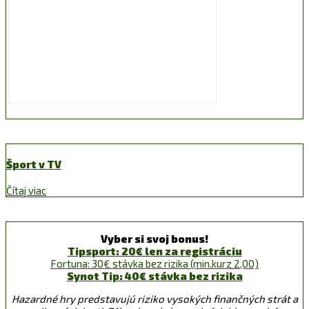
Šport v TV
Čítaj viac
Vyber si svoj bonus!
Tipsport: 20€ len za registráciu
Fortuna: 30€ stávka bez rizika (min.kurz 2,00)
Synot Tip: 40€ stávka bez rizika
Hazardné hry predstavujú riziko vysokých finančných strát a