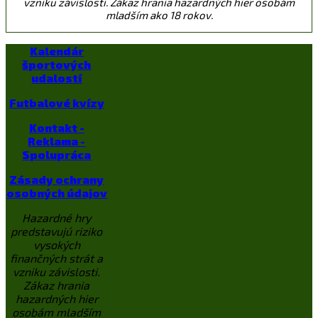
vzniku závislosti. Zákaz hrania hazardných hier osobám
mladším ako 18 rokov.
Kalendár
športových
udalostí
Futbalové kvízy
Kontakt -
Reklama -
Spolupráca
Zásady ochrany
osobných údajov
Hazardné hry
predstavujú riziko
vysokých
finančných strát a
vzniku závislosti.
Zákaz hrania
hazardných hier
osobám mladším