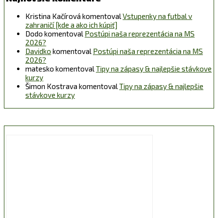
Kristina Kačírová
komentoval
Vstupenky na futbal v
zahraničí [kde a ako ich kúpiť]
Dodo
komentoval
Postúpi naša reprezentácia na MS
2026?
Davidko
komentoval
Postúpi naša reprezentácia na MS
2026?
matesko
komentoval
Tipy na zápasy & najlepšie stávkove
kurzy
Šimon Kostrava
komentoval
Tipy na zápasy & najlepšie
stávkove kurzy