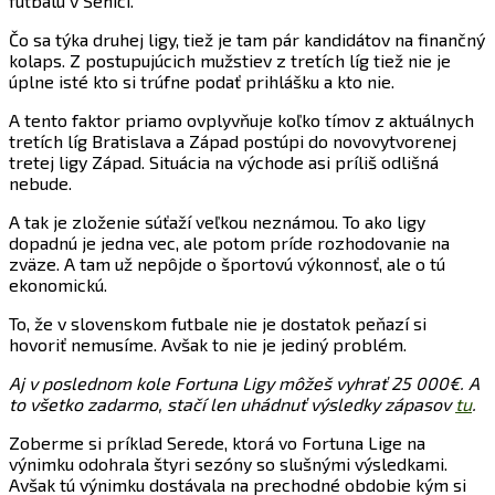
futbalu v Senici.
Čo sa týka druhej ligy, tiež je tam pár kandidátov na finančný
kolaps. Z postupujúcich mužstiev z tretích líg tiež nie je
úplne isté kto si trúfne podať prihlášku a kto nie.
A tento faktor priamo ovplyvňuje koľko tímov z aktuálnych
tretích líg Bratislava a Západ postúpi do novovytvorenej
tretej ligy Západ. Situácia na východe asi príliš odlišná
nebude.
A tak je zloženie súťaží veľkou neznámou. To ako ligy
dopadnú je jedna vec, ale potom príde rozhodovanie na
zväze. A tam už nepôjde o športovú výkonnosť, ale o tú
ekonomickú.
To, že v slovenskom futbale nie je dostatok peňazí si
hovoriť nemusíme. Avšak to nie je jediný problém.
Aj v poslednom kole Fortuna Ligy môžeš vyhrať 25 000€. A
to všetko zadarmo, stačí len uhádnuť výsledky zápasov
tu
.
Zoberme si príklad Serede, ktorá vo Fortuna Lige na
výnimku odohrala štyri sezóny so slušnými výsledkami.
Avšak tú výnimku dostávala na prechodné obdobie kým si